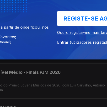
édio- Finais PJM 2026
 Prémio Jovens Músicos de 2026, com os comentários de Hugo Corre
REGISTE-SE A
r Gonçalo Rebelo.
 partir de onde ficou, nos
Quero registar-me mais tar
avoritos;
vel Superior - Finais PJM 2026
ssoal;
Entrar (utilizadores regista
 e António
ível Médio - Finais PJM 2026
tónio
ia.