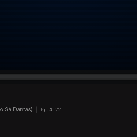
io Sá Dantas)
|
Ep. 4
22