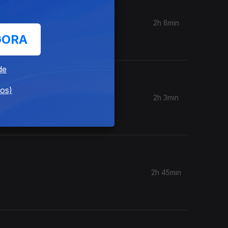
2h 8min
ia, Inês
GORA
de
dos)
2h 3min
2h 45min