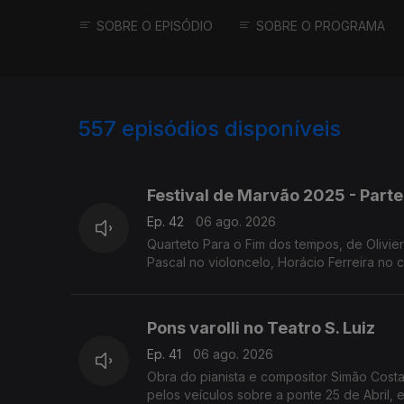
SOBRE O EPISÓDIO
SOBRE O PROGRAMA
557
episódios disponíveis
944734
932216
922038
Festival de Marvão 2025 - Parte
Ep. 42
06 ago. 2026
Quarteto Para o Fim dos tempos, de Olivie
Pascal no violoncelo, Horácio Ferreira no c
Pons varolli no Teatro S. Luiz
Ep. 41
06 ago. 2026
Obra do pianista e compositor Simão Costa
pelos veículos sobre a ponte 25 de Abril, e