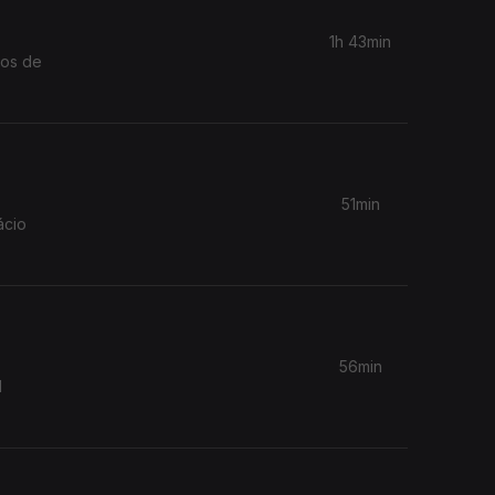
1h 43min
cos de
51min
ácio
56min
l