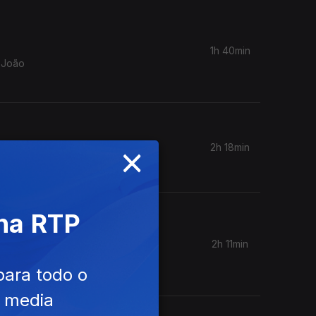
1h 40min
a João
×
2h 18min
s.
 na RTP
2h 11min
eonardo
para todo o
e media