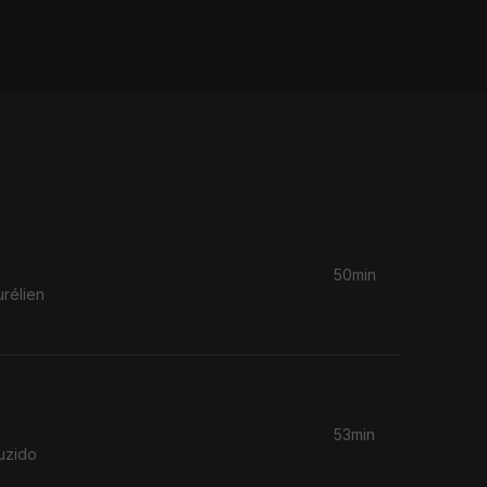
50min
rélien
53min
uzido