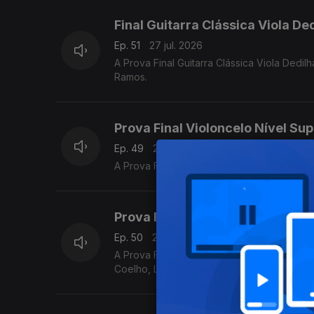
Final Guitarra Clássica Viola De
Ep. 51
27 jul. 2026
A Prova Final Guitarra Clássica Viola Ded
Ramos.
Prova Final Violoncelo Nível Sup
Ep. 49
26 jul. 2026
A Prova Final Violoncelo Nível Superior d
Prova Final de Flauta Nível Méd
Ep. 50
26 jul. 2026
A Prova Final de Flauta Nível Médio do P
Coelho, Luís Matos, Pompeu José, Rafael M