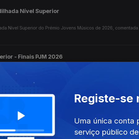
dilhada Nível Superior
ilhada Nível Superior do Prémio Jovens Músicos de 2026, comentad
erior - Finais PJM 2026
o Prémio Jovens Músicos de 2026, com os comentários Diogo Martin
Registe-se
io
rémio Jovens Músicos de 2026, comentada por Mafalda Carvalho, L
Uma única conta 
ota e o vencedor Dinis Cabrita.
serviço público d