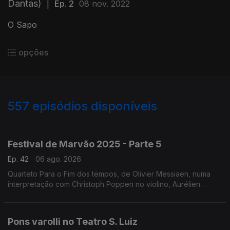
Dantas)
|
Ep. 2
08 nov. 2022
O Sapo
opções
557
episódios disponíveis
944734
932216
922038
901292
897440
817270
764102
711008
653978
Festival de Marvão 2025 - Parte 5
Ep. 42
06 ago. 2026
Quarteto Para o Fim dos tempos, de Olivier Messiaen, numa
interpretação com Christoph Poppen no violino, Aurélien
Pascal no violoncelo, Horácio Ferreira no clarinete e Silke
Avenhaus ao piano.
Pons varolli no Teatro S. Luiz