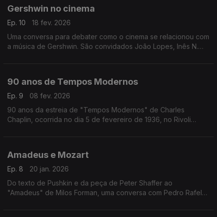
Gershwin no cinema
Ep. 10
18 fev. 2026
Uma conversa para debater como o cinema se relacionou com
a música de Gershwin. São convidados João Lopes, Inês N.
Lourenço e André Cunha Leal, com moderação de Nuno
Galopim.
90 anos de Tempos Modernos
Ep. 9
08 fev. 2026
90 anos da estreia de "Tempos Modernos" de Charles
Chaplin, ocorrida no dia 5 de fevereiro de 1936, no Rivoli
Theatre em Nova Iorque. Inês Lourenço explora os
sentimentos, o contexto e as ideias que envolvem um dos
maiores clássicos do cinema, eternamente moderno.
Amadeus e Mozart
Ep. 8
20 jan. 2026
Do texto de Pushkin e da peça de Peter Shaffer ao
"Amadeus" de Milos Forman, uma conversa com Pedro Rafel
Costa, Rui Alves de Sousa e os atores Diogo Infante e Ivo
Canelas. Moderação de Nuno Galopim