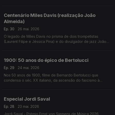
conversa à volta de um dos maiores mistérios de Hollywood,
com canções e filmes à mistura
Centenário Miles Davis (realização João
Almeida)
Ep. 30
26 mai. 2026
O legado de Miles Davis no prisma de dois trompetistas
(Laurent Filipe e Jéssica Pina) e do divulgador de jazz João
Moreira dos Santos. Excertos de Birth of the Cool, Round
About Midnight, Steamin', Milestones, Porgy and Bess, Kind of
Blue, Sketches of Spain, ESP, In a Silent Way, We Ant Miles,
1900: 50 anos do épico de Bertolucci
Tutu e Doo Bop.
Ep. 29
24 mai. 2026
Nos 50 anos de 1900, filme de Bernardo Bertolucci que
condensa o séc. XX italiano, da ascensão do fascismo à
libertação, Inês N. Lourenço convida Rui Alves de Sousa para
uma conversa à volta deste clássico moderno.
Especial Jordi Saval
Ep. 28
23 mai. 2026
Jordi Saval - Prémio Ernst von Siemens de Música 2026