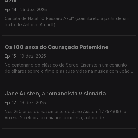
Azul"
Ep. 14
25 dez. 2025
Cantata de Natal “O Pássaro Azul” (com libreto a partir de um
texto de António Arnault)
Os 100 anos do Couraçado Potemkine
Ep. 15
19 dez. 2025
No centenário do clássico de Sergei Eisenstein um conjunto
de olhares sobre o filme e as suas vidas na música com João
Lopes, João Paulo Esteves da Silva e Luis Miguel Oliveira.
Jane Austen, a romancista visionária
Ep. 12
16 dez. 2025
Nos 250 anos do nascimento de Jane Austen (1775-1815), a
Antena 2 celebra a romancista inglesa, autora de
"Sensibilidade e Bom Senso", com um programa especial da
autoria de Miriam Cardoso, dedicado à sua vida e obra.