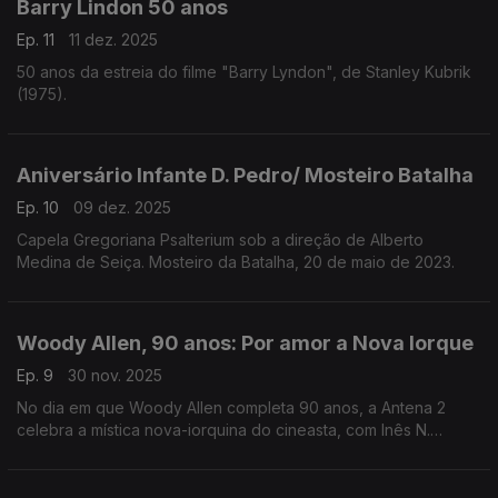
Barry Lindon 50 anos
Ep. 11
11 dez. 2025
50 anos da estreia do filme "Barry Lyndon", de Stanley Kubrik
(1975).
Aniversário Infante D. Pedro/ Mosteiro Batalha
Ep. 10
09 dez. 2025
Capela Gregoriana Psalterium sob a direção de Alberto
Medina de Seiça. Mosteiro da Batalha, 20 de maio de 2023.
Woody Allen, 90 anos: Por amor a Nova Iorque
Ep. 9
30 nov. 2025
No dia em que Woody Allen completa 90 anos, a Antena 2
celebra a mística nova-iorquina do cineasta, com Inês N.
Lourenço a percorrer os filmes, motivos e idiossincrasias
dessa figura singular no panorama norte-americano.