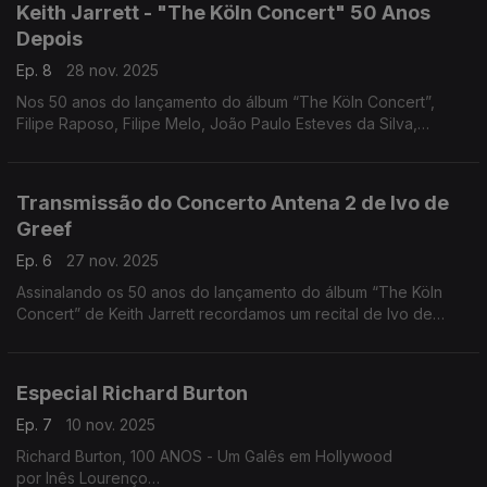
Keith Jarrett - "The Köln Concert" 50 Anos
Depois
Ep. 8
28 nov. 2025
Nos 50 anos do lançamento do álbum “The Köln Concert”,
Filipe Raposo, Filipe Melo, João Paulo Esteves da Silva,
Margarida Campelo e Mário Laginha falam sobre Keith Jarrett.
Uma tertúlia moderada por Nuno Galopim.
Transmissão do Concerto Antena 2 de Ivo de
Greef
Ep. 6
27 nov. 2025
Assinalando os 50 anos do lançamento do álbum “The Köln
Concert” de Keith Jarrett recordamos um recital de Ivo de
Greef gravado pela Antena 2 em 2008. Comentários de João
Almeida e Nuno Galopim.
Especial Richard Burton
Ep. 7
10 nov. 2025
Richard Burton, 100 ANOS - Um Galês em Hollywood
por Inês Lourenço