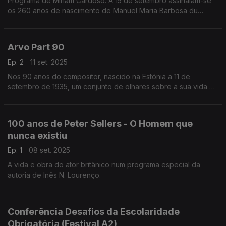
Programa de Miriam Cardoso. A 15 de setembro assinalam-se
os 260 anos de nascimento de Manuel Maria Barbosa du
Bocage. Considerado o representante mais completo do
século XVIII em Portugal, ...
Arvo Part 90
Ep. 2
11 set. 2025
Nos 90 anos do compositor, nascido na Estónia a 11 de
setembro de 1935, um conjunto de olhares sobre a sua vida e
obra.
100 anos de Peter Sellers - O Homem que
nunca existiu
Ep. 1
08 set. 2025
A vida e obra do ator britânico num programa especial da
autoria de Inês N. Lourenço.
Conferência Desafios da Escolaridade
Obrigatória (Festival A2)