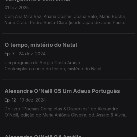
01 fev. 2025
Com Ana Mira Vaz, Ariana Cosme, Joana Rato, Mário Rocha,
Nuno Crato, Pedro Santa-Clara (moderação de João Paulo
Baltazar)
O tempo, mistério do Natal
Ep. 7
24 dez. 2024
Um programa de Sérgio Costa Araújo
Contemplar o curso do tempo, mistério do Natal
O tempo trabalha, opera mudanças. Assim é o tempo que nos
conduz ao Natal. No especial deste ano vamos abraçar esse
tempo e com ele descer em direção ao dia 25 e, talvez, ir um
Alexandre O'Neill 05 Um Adeus Português
pouco mais além.
Nesta jornada, debaixo de nuvens chuviscosas, os dias vão
Ep. 12
19 dez. 2024
diminuindo, e as noites aumentando, vamos percorrer
Do livro "Poesias Completas & Dispersos" de Alexandre
procissões de gente mascarada, iluminadas por fogos, velas e
O'Neill, edição de Maria Antónia Oliveira, ed. Assírio & Alvim
santos. Vamos contemplar tudo isto na privacidade do tempo
(realização e leitura de Raquel Marinho)
sagrado e profano, ao som de cânticos de Natal medievais e
renascentistas da autoria de The Sixteen e Harry Christophers.