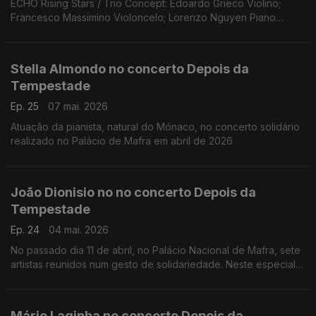
ECHO Rising Stars / Trio Concept: Edoardo Grieco Violino;
Francesco Massimino Violoncelo; Lorenzo Nguyen Piano
(Fundação Gulbenkian, 15 março 2026)
Obras de Lily Boulange; Alfredo Casella; Clemens K. Thomas d
Marice Ravel
Stella Almondo no concerto Depois da
Tempestade
Ep. 25
07 mai. 2026
Atuação da pianista, natural do Mónaco, no concerto solidário
realizado no Palácio de Mafra em abril de 2026
João Dionisio no no concerto Depois da
Tempestade
Ep. 24
04 mai. 2026
No passado dia 11 de abril, no Palácio Nacional de Mafra, sete
artistas reunidos num gesto de solidariedade. Neste especial
ouvimos a atuação do acordeonista João Dionisio.
Mário Laginha no concerto Depois da