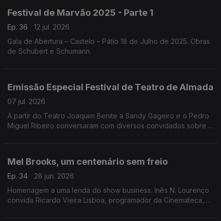
Festival de Marvão 2025 - Parte 1
Ep. 36
12 jul. 2026
Gala de Abertura – Castelo – Pátio 18 de Julho de 2025. Obras
de Schubert e Schumann.
Emissão Especial Festival de Teatro de Almada
07 jul. 2026
A partir do Teatro Joaquim Benite a Sandy Gageiro e o Pedro
Miguel Ribeiro conversaram com diversos convidados sobre o
Festival de Teatro de Almada.
Mel Brooks, um centenário sem freio
Ep. 34
28 jun. 2026
Homenagem a uma lenda do show business. Inês N. Lourenço
convida Ricardo Vieira Lisboa, programador da Cinemateca,
para uma conversa onde se desfiam as questões à volta do
cinema de Mel Brooks.