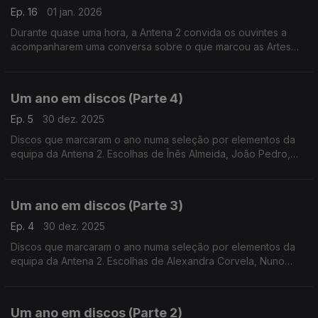
Ep. 16
01 jan. 2026
Durante quase uma hora, a Antena 2 convida os ouvintes a
acompanharem uma conversa sobre o que marcou as Artes
Performativas ao longo do último ano.
Um ano em discos (Parte 4)
Ep. 5
30 dez. 2025
Discos que marcaram o ano numa seleção por elementos da
equipa da Antena 2. Escolhas de Înês Almeida, João Pedro,
João Moreira dos Santos e Pedro Coelho.
Um ano em discos (Parte 3)
Ep. 4
30 dez. 2025
Discos que marcaram o ano numa seleção por elementos da
equipa da Antena 2. Escolhas de Alexandra Corvela, Nuno
Galopim, Pedro Coelho, João Moreira dos Santos, Andrea Lupi
e André Cunha Leal.
Um ano em discos (Parte 2)