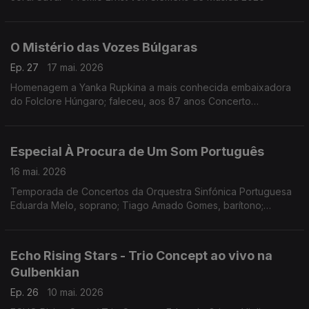
O Mistério das Vozes Búlgaras
Ep. 27
17 mai. 2026
Homenagem a Yanka Rupkina a mais conhecida embaixadora
do Folclore Húngaro; faleceu, aos 87 anos Concerto
Gulbenkian, 15.11.2025 (Coro Feminino Búlgaro)
Especial À Procura de Um Som Português
16 mai. 2026
Temporada de Concertos da Orquestra Sinfónica Portuguesa
Eduarda Melo, soprano; Tiago Amado Gomes, barítono;
Orquestra Sinfónica Portuguesa; Maestro João Paulo Santos.
Obras de José Vianna da Motta, Frederico de Freitas,
Fernando Lopes-Graça e Joly Braga Santos
Echo Rising Stars - Trio Concept ao vivo na
Gulbenkian
Ep. 26
10 mai. 2026