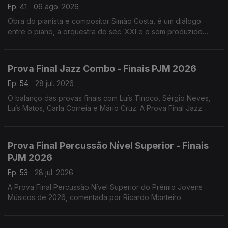
Ep. 41
06 ago. 2026
Obra do pianista e compositor Simão Costa, é um diálogo
entre o piano, a orquestra do séc. XXI e o som produzido
pelos veículos sobre a ponte 25 de Abril, e teve a sua estreia
absoluta a 18 de julho de 2026.
Prova Final Jazz Combo - Finais PJM 2026
Ep. 54
28 jul. 2026
O balanço das provas finais com Luís Tinoco, Sérgio Neves,
Luís Matos, Carla Correia e Mário Cruz. A Prova Final Jazz
Combo do Prémio Jovens Músicos de 2026, comentada por
Henrique Portovedo e Matilde Almeida.
Prova Final Percussão Nível Superior - Finais
PJM 2026
Ep. 53
28 jul. 2026
A Prova Final Percussão Nível Superior do Prémio Jovens
Músicos de 2026, comentada por Ricardo Monteiro.