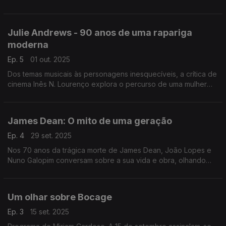
A vida cheia do maior ator galês, num especial dedicado à sua
arte do monólogo e ao talento esculpido entre o teatro e o
cinema, sem esquecer o romance ardente com Elizabeth
Julie Andrews - 90 anos de uma rapariga
Taylor e o orgulho da terra natal.
moderna
Ep. 5
01 out. 2025
Dos temas musicais às personagens inesquecíveis, a crítica de
cinema Inês N. Lourenço explora o percurso de uma mulher
moderna, que nunca deixou de ser clássica.
James Dean: O mito de uma geração
Ep. 4
29 set. 2025
Nos 70 anos da trágica morte de James Dean, João Lopes e
Nuno Galopim conversam sobre a sua vida e obra, olhando
detalhadamente sobre as suas três longas-metragens.
Um olhar sobre Bocage
Ep. 3
15 set. 2025