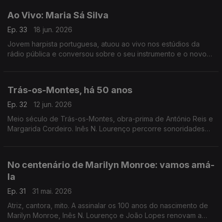
Ao Vivo: Maria Sá Silva
Ep. 33
18 jun. 2026
Jovem harpista portuguesa, atuou ao vivo nos estúdios da
rádio pública e conversou sobre o seu instrumento e o novo
disco que dedicou a Carlos Paredes.
Trás-os-Montes, há 50 anos
Ep. 32
12 jun. 2026
Meio século de Trás-os-Montes, obra-prima de António Reis e
Margarida Cordeiro. Inês N. Lourenço percorre sonoridades
do próprio filme e aquilo que se escreveu à época sobre este
marco do cinema português.
No centenário de Marilyn Monroe: vamos amá-
la
Ep. 31
31 mai. 2026
Atriz, cantora, mito. A assinalar os 100 anos do nascimento de
Marilyn Monroe, Inês N. Lourenço e João Lopes renovam a