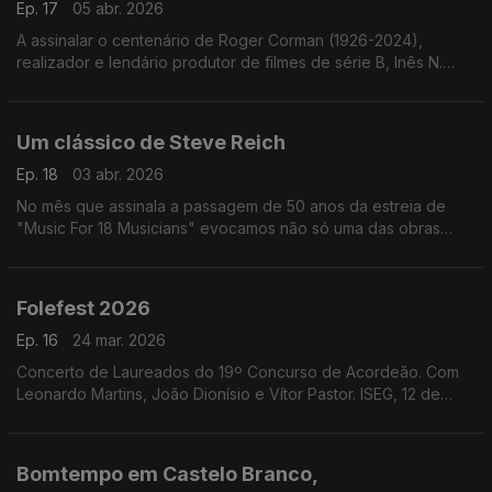
Ep. 17
05 abr. 2026
A assinalar o centenário de Roger Corman (1926-2024),
realizador e lendário produtor de filmes de série B, Inês N.
Lourenço explora a influência de Edgar Allan Poe na sua obra.
Um clássico de Steve Reich
Ep. 18
03 abr. 2026
No mês que assinala a passagem de 50 anos da estreia de
"Music For 18 Musicians" evocamos não só uma das obras
mais importantes de Steve Reich mas um marco na história da
música do final do século XX.
Folefest 2026
Ep. 16
24 mar. 2026
Concerto de Laureados do 19º Concurso de Acordeão. Com
Leonardo Martins, João Dionísio e Vítor Pastor. ISEG, 12 de
março de 2026.
Bomtempo em Castelo Branco,