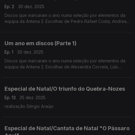
Ep. 2
30 dez. 2025
Discos que marcaram o ano numa seleção por elementos da
equipa da Antena 2. Escolhas de Pedro Rafael Costa, Andrea
Lupi, Luís Caetano, Inês Almeida, António Pires Veloso, João
Pedro e André Pinto.
Um ano em discos (Parte 1)
Ep. 1
30 dez. 2025
Discos que marcaram o ano numa seleção por elementos da
equipa da Antena 2. Escolhas de Alexandra Corvela, Lúís
Caetano, António Pires Veloso, Pedro Rafael Costa, Nuno
Galopim, André Cunha Leal e André Pinto.
Especial de Natal/O triunfo do Quebra-Nozes
Ep. 13
25 dez. 2025
realização Sérgio Araújo
Especial de Natal/Cantata de Natal "O Pássaro