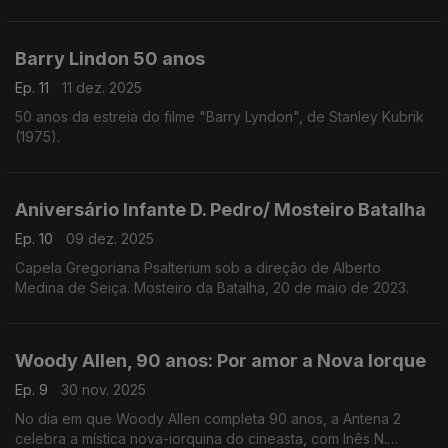
"Sensibilidade e Bom Senso", com um programa especial da
autoria de Miriam Cardoso, dedicado à sua vida e obra.
Barry Lindon 50 anos
Ep. 11
11 dez. 2025
50 anos da estreia do filme "Barry Lyndon", de Stanley Kubrik
(1975).
Aniversário Infante D. Pedro/ Mosteiro Batalha
Ep. 10
09 dez. 2025
Capela Gregoriana Psalterium sob a direção de Alberto
Medina de Seiça. Mosteiro da Batalha, 20 de maio de 2023.
Woody Allen, 90 anos: Por amor a Nova Iorque
Ep. 9
30 nov. 2025
No dia em que Woody Allen completa 90 anos, a Antena 2
celebra a mística nova-iorquina do cineasta, com Inês N.