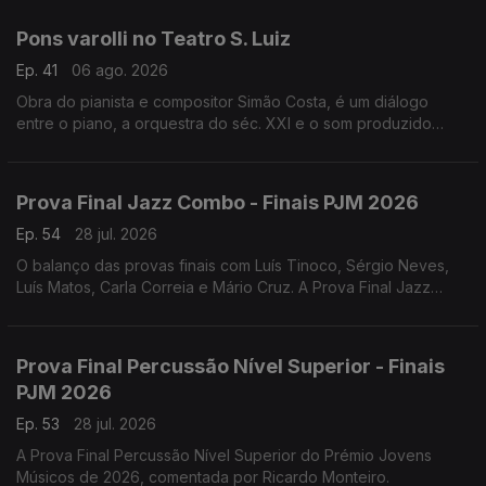
Avenhaus ao piano.
Pons varolli no Teatro S. Luiz
Ep. 41
06 ago. 2026
Obra do pianista e compositor Simão Costa, é um diálogo
entre o piano, a orquestra do séc. XXI e o som produzido
pelos veículos sobre a ponte 25 de Abril, e teve a sua estreia
absoluta a 18 de julho de 2026.
Prova Final Jazz Combo - Finais PJM 2026
Ep. 54
28 jul. 2026
O balanço das provas finais com Luís Tinoco, Sérgio Neves,
Luís Matos, Carla Correia e Mário Cruz. A Prova Final Jazz
Combo do Prémio Jovens Músicos de 2026, comentada por
Henrique Portovedo e Matilde Almeida.
Prova Final Percussão Nível Superior - Finais
PJM 2026
Ep. 53
28 jul. 2026
A Prova Final Percussão Nível Superior do Prémio Jovens
Músicos de 2026, comentada por Ricardo Monteiro.