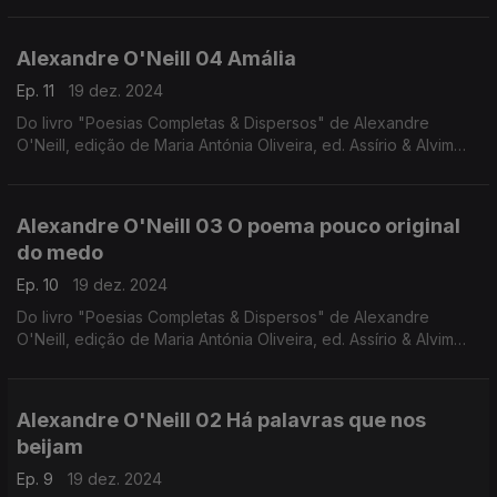
sagrado e profano, ao som de cânticos de Natal medievais e
renascentistas da autoria de The Sixteen e Harry Christophers.
Alexandre O'Neill 04 Amália
Ep. 11
19 dez. 2024
Do livro "Poesias Completas & Dispersos" de Alexandre
O'Neill, edição de Maria Antónia Oliveira, ed. Assírio & Alvim
(realização e leitura de Raquel Marinho)
Alexandre O'Neill 03 O poema pouco original
do medo
Ep. 10
19 dez. 2024
Do livro "Poesias Completas & Dispersos" de Alexandre
O'Neill, edição de Maria Antónia Oliveira, ed. Assírio & Alvim
(realização e leitura de Raquel Marinho)
Alexandre O'Neill 02 Há palavras que nos
beijam
Ep. 9
19 dez. 2024