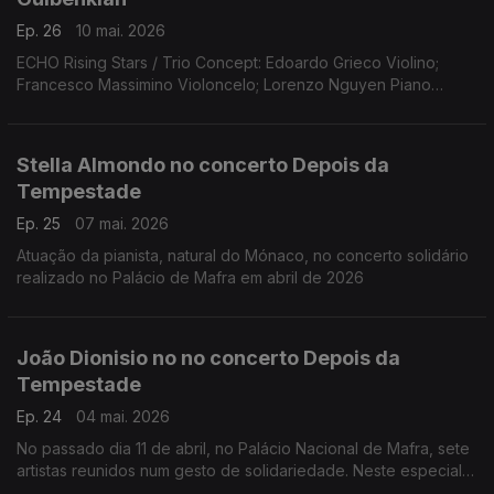
Ep. 26
10 mai. 2026
ECHO Rising Stars / Trio Concept: Edoardo Grieco Violino;
Francesco Massimino Violoncelo; Lorenzo Nguyen Piano
(Fundação Gulbenkian, 15 março 2026)
Obras de Lily Boulange; Alfredo Casella; Clemens K. Thomas d
Marice Ravel
Stella Almondo no concerto Depois da
Tempestade
Ep. 25
07 mai. 2026
Atuação da pianista, natural do Mónaco, no concerto solidário
realizado no Palácio de Mafra em abril de 2026
João Dionisio no no concerto Depois da
Tempestade
Ep. 24
04 mai. 2026
No passado dia 11 de abril, no Palácio Nacional de Mafra, sete
artistas reunidos num gesto de solidariedade. Neste especial
ouvimos a atuação do acordeonista João Dionisio.