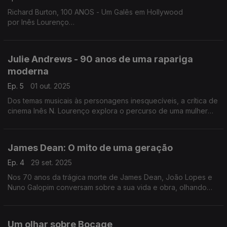
Richard Burton, 100 ANOS - Um Galês em Hollywood
por Inês Lourenço
A vida cheia do maior ator galês, num especial dedicado à sua
arte do monólogo e ao talento esculpido entre o teatro e o
cinema, sem esquecer o romance ardente com Elizabeth
Julie Andrews - 90 anos de uma rapariga
Taylor e o orgulho da terra natal.
moderna
Ep. 5
01 out. 2025
Dos temas musicais às personagens inesquecíveis, a crítica de
cinema Inês N. Lourenço explora o percurso de uma mulher
moderna, que nunca deixou de ser clássica.
James Dean: O mito de uma geração
Ep. 4
29 set. 2025
Nos 70 anos da trágica morte de James Dean, João Lopes e
Nuno Galopim conversam sobre a sua vida e obra, olhando
detalhadamente sobre as suas três longas-metragens.
Um olhar sobre Bocage