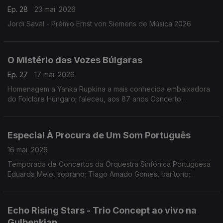
Ep. 28
23 mai. 2026
Jordi Saval - Prémio Ernst von Siemens de Música 2026
O Mistério das Vozes Búlgaras
Ep. 27
17 mai. 2026
Homenagem a Yanka Rupkina a mais conhecida embaixadora
do Folclore Húngaro; faleceu, aos 87 anos Concerto
Gulbenkian, 15.11.2025 (Coro Feminino Búlgaro)
Especial À Procura de Um Som Português
16 mai. 2026
Temporada de Concertos da Orquestra Sinfónica Portuguesa
Eduarda Melo, soprano; Tiago Amado Gomes, barítono;
Orquestra Sinfónica Portuguesa; Maestro João Paulo Santos.
Obras de José Vianna da Motta, Frederico de Freitas,
Fernando Lopes-Graça e Joly Braga Santos
Echo Rising Stars - Trio Concept ao vivo na
Gulbenkian