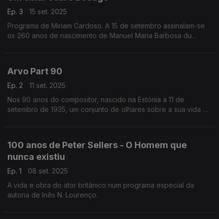
Ep. 3
15 set. 2025
Programa de Miriam Cardoso. A 15 de setembro assinalam-se
os 260 anos de nascimento de Manuel Maria Barbosa du
Bocage. Considerado o representante mais completo do
século XVIII em Portugal, ...
Arvo Part 90
Ep. 2
11 set. 2025
Nos 90 anos do compositor, nascido na Estónia a 11 de
setembro de 1935, um conjunto de olhares sobre a sua vida e
obra.
100 anos de Peter Sellers - O Homem que
nunca existiu
Ep. 1
08 set. 2025
A vida e obra do ator britânico num programa especial da
autoria de Inês N. Lourenço.