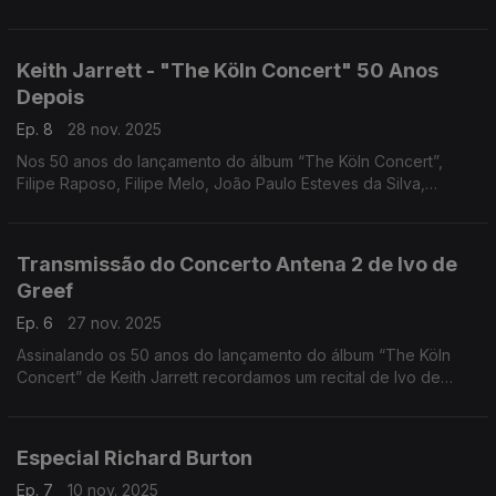
Lourenço a percorrer os filmes, motivos e idiossincrasias
dessa figura singular no panorama norte-americano.
Keith Jarrett - "The Köln Concert" 50 Anos
Depois
Ep. 8
28 nov. 2025
Nos 50 anos do lançamento do álbum “The Köln Concert”,
Filipe Raposo, Filipe Melo, João Paulo Esteves da Silva,
Margarida Campelo e Mário Laginha falam sobre Keith Jarrett.
Uma tertúlia moderada por Nuno Galopim.
Transmissão do Concerto Antena 2 de Ivo de
Greef
Ep. 6
27 nov. 2025
Assinalando os 50 anos do lançamento do álbum “The Köln
Concert” de Keith Jarrett recordamos um recital de Ivo de
Greef gravado pela Antena 2 em 2008. Comentários de João
Almeida e Nuno Galopim.
Especial Richard Burton
Ep. 7
10 nov. 2025