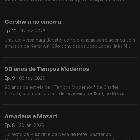
(então Christiania), há 150 anos, no dia 24 de Fevereiro de
1876
Gershwin no cinema
Ep. 10
18 fev. 2026
Uma conversa para debater como o cinema se relacionou com
a música de Gershwin. São convidados João Lopes, Inês N.
Lourenço e André Cunha Leal, com moderação de Nuno
Galopim.
90 anos de Tempos Modernos
Ep. 9
08 fev. 2026
90 anos da estreia de "Tempos Modernos" de Charles
Chaplin, ocorrida no dia 5 de fevereiro de 1936, no Rivoli
Theatre em Nova Iorque. Inês Lourenço explora os
sentimentos, o contexto e as ideias que envolvem um dos
maiores clássicos do cinema, eternamente moderno.
Amadeus e Mozart
Ep. 8
20 jan. 2026
Do texto de Pushkin e da peça de Peter Shaffer ao