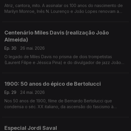
Atriz, cantora, mito. A assinalar os 100 anos do nascimento de
Marilyn Monroe, Inês N. Lourenço e João Lopes renovam a
conversa à volta de um dos maiores mistérios de Hollywood,
com canções e filmes à mistura
Centenário Miles Davis (realização João
Almeida)
Ep. 30
26 mai. 2026
O legado de Miles Davis no prisma de dois trompetistas
(Laurent Filipe e Jéssica Pina) e do divulgador de jazz João
Moreira dos Santos. Excertos de Birth of the Cool, Round
About Midnight, Steamin', Milestones, Porgy and Bess, Kind of
Blue, Sketches of Spain, ESP, In a Silent Way, We Ant Miles,
1900: 50 anos do épico de Bertolucci
Tutu e Doo Bop.
Ep. 29
24 mai. 2026
Nos 50 anos de 1900, filme de Bernardo Bertolucci que
condensa o séc. XX italiano, da ascensão do fascismo à
libertação, Inês N. Lourenço convida Rui Alves de Sousa para
uma conversa à volta deste clássico moderno.
Especial Jordi Saval