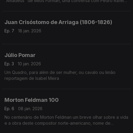
"Amadeus" de Milos Forman, uma conversa com Pedro Rafel
Costa, Rui Alves de Sousa e os atores Diogo Infante e Ivo
Canelas. Moderação de Nuno Galopim
Juan Crisóstomo de Arriaga (1806-1826)
Ep. 7
18 jan. 2026
Júlio Pomar
Ep. 3
10 jan. 2026
Um Quadro, para além de ser mulher, ou cavalo ou limão
reportagem de Isabel Meira
Morton Feldman 100
Ep. 6
08 jan. 2026
No centenário de Morton Feldman um breve olhar sobre a vida
e a obra deste compositor norte-americano, nome de
referência na música do século XX.