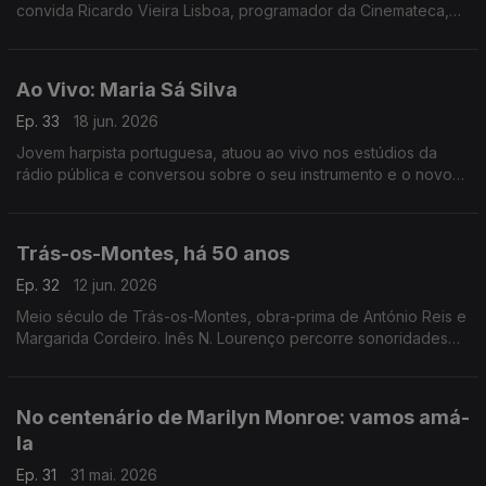
convida Ricardo Vieira Lisboa, programador da Cinemateca,
para uma conversa onde se desfiam as questões à volta do
cinema de Mel Brooks.
Ao Vivo: Maria Sá Silva
Ep. 33
18 jun. 2026
Jovem harpista portuguesa, atuou ao vivo nos estúdios da
rádio pública e conversou sobre o seu instrumento e o novo
disco que dedicou a Carlos Paredes.
Trás-os-Montes, há 50 anos
Ep. 32
12 jun. 2026
Meio século de Trás-os-Montes, obra-prima de António Reis e
Margarida Cordeiro. Inês N. Lourenço percorre sonoridades
do próprio filme e aquilo que se escreveu à época sobre este
marco do cinema português.
No centenário de Marilyn Monroe: vamos amá-
la
Ep. 31
31 mai. 2026