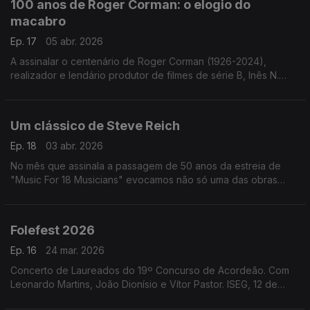
100 anos de Roger Corman: o elogio do
macabro
Ep. 17
05 abr. 2026
A assinalar o centenário de Roger Corman (1926-2024),
realizador e lendário produtor de filmes de série B, Inês N.
Lourenço explora a influência de Edgar Allan Poe na sua obra.
Um clássico de Steve Reich
Ep. 18
03 abr. 2026
No mês que assinala a passagem de 50 anos da estreia de
"Music For 18 Musicians" evocamos não só uma das obras
mais importantes de Steve Reich mas um marco na história da
música do final do século XX.
Folefest 2026
Ep. 16
24 mar. 2026
Concerto de Laureados do 19º Concurso de Acordeão. Com
Leonardo Martins, João Dionísio e Vítor Pastor. ISEG, 12 de
março de 2026.