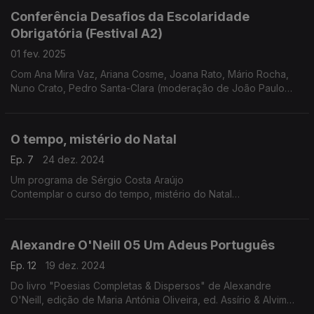
Conferência Desafios da Escolaridade
Obrigatória (Festival A2)
01 fev. 2025
Com Ana Mira Vaz, Ariana Cosme, Joana Rato, Mário Rocha,
Nuno Crato, Pedro Santa-Clara (moderação de João Paulo
Baltazar)
O tempo, mistério do Natal
Ep. 7
24 dez. 2024
Um programa de Sérgio Costa Araújo
Contemplar o curso do tempo, mistério do Natal
O tempo trabalha, opera mudanças. Assim é o tempo que nos
conduz ao Natal. No especial deste ano vamos abraçar esse
tempo e com ele descer em direção ao dia 25 e, talvez, ir um
Alexandre O'Neill 05 Um Adeus Português
pouco mais além.
Nesta jornada, debaixo de nuvens chuviscosas, os dias vão
Ep. 12
19 dez. 2024
diminuindo, e as noites aumentando, vamos percorrer
Do livro "Poesias Completas & Dispersos" de Alexandre
procissões de gente mascarada, iluminadas por fogos, velas e
O'Neill, edição de Maria Antónia Oliveira, ed. Assírio & Alvim
santos. Vamos contemplar tudo isto na privacidade do tempo
(realização e leitura de Raquel Marinho)