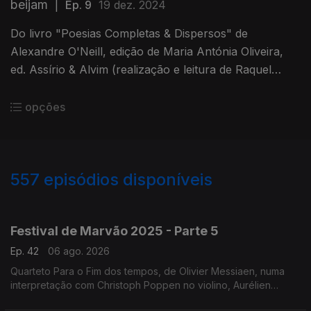
beijam
|
Ep. 9
19 dez. 2024
Do livro "Poesias Completas & Dispersos" de
Alexandre O'Neill, edição de Maria Antónia Oliveira,
ed. Assírio & Alvim (realização e leitura de Raquel
Marinho)
opções
557
episódios disponíveis
944734
932216
922038
901292
897440
817270
764102
711008
653978
Festival de Marvão 2025 - Parte 5
Ep. 42
06 ago. 2026
Quarteto Para o Fim dos tempos, de Olivier Messiaen, numa
interpretação com Christoph Poppen no violino, Aurélien
Pascal no violoncelo, Horácio Ferreira no clarinete e Silke