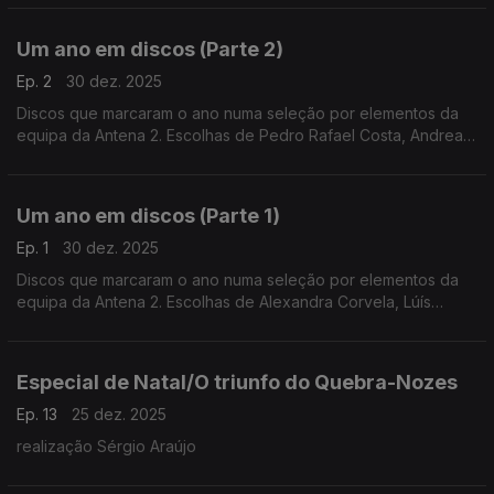
e André Cunha Leal.
Um ano em discos (Parte 2)
Ep. 2
30 dez. 2025
Discos que marcaram o ano numa seleção por elementos da
equipa da Antena 2. Escolhas de Pedro Rafael Costa, Andrea
Lupi, Luís Caetano, Inês Almeida, António Pires Veloso, João
Pedro e André Pinto.
Um ano em discos (Parte 1)
Ep. 1
30 dez. 2025
Discos que marcaram o ano numa seleção por elementos da
equipa da Antena 2. Escolhas de Alexandra Corvela, Lúís
Caetano, António Pires Veloso, Pedro Rafael Costa, Nuno
Galopim, André Cunha Leal e André Pinto.
Especial de Natal/O triunfo do Quebra-Nozes
Ep. 13
25 dez. 2025
realização Sérgio Araújo