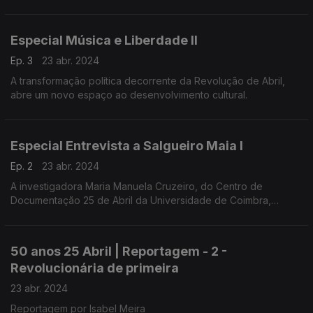
conduziu a entrevista a Salgueiro Maia, realizada em
Santarém, a 1 de março de 1991.
Especial Música e Liberdade II
Ep. 3
23 abr. 2024
A transformação política decorrente da Revolução de Abril,
abre um novo espaço ao desenvolvimento cultural.
Especial Entrevista a Salgueiro Maia I
Ep. 2
23 abr. 2024
A investigadora Maria Manuela Cruzeiro, do Centro de
Documentação 25 de Abril da Universidade de Coimbra,
conduziu a entrevista a Salgueiro Maia, realizada em
Santarém, a 1 de março de 1991.
50 anos 25 Abril | Reportagem - 2 -
Revolucionária de primeira
23 abr. 2024
Reportagem por Isabel Meira