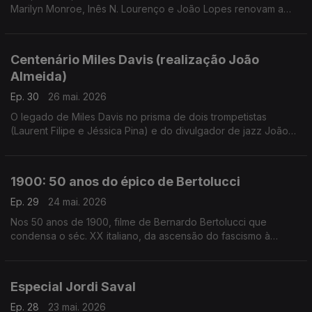
Marilyn Monroe, Inês N. Lourenço e João Lopes renovam a
conversa à volta de um dos maiores mistérios de Hollywood,
com canções e filmes à mistura
Centenário Miles Davis (realização João
Almeida)
Ep. 30
26 mai. 2026
O legado de Miles Davis no prisma de dois trompetistas
(Laurent Filipe e Jéssica Pina) e do divulgador de jazz João
Moreira dos Santos. Excertos de Birth of the Cool, Round
About Midnight, Steamin', Milestones, Porgy and Bess, Kind of
Blue, Sketches of Spain, ESP, In a Silent Way, We Ant Miles,
1900: 50 anos do épico de Bertolucci
Tutu e Doo Bop.
Ep. 29
24 mai. 2026
Nos 50 anos de 1900, filme de Bernardo Bertolucci que
condensa o séc. XX italiano, da ascensão do fascismo à
libertação, Inês N. Lourenço convida Rui Alves de Sousa para
uma conversa à volta deste clássico moderno.
Especial Jordi Saval
Ep. 28
23 mai. 2026