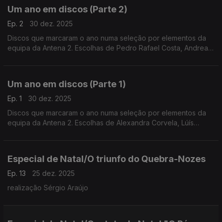
Um ano em discos (Parte 2)
Ep. 2
30 dez. 2025
Discos que marcaram o ano numa seleção por elementos da
equipa da Antena 2. Escolhas de Pedro Rafael Costa, Andrea
Lupi, Luís Caetano, Inês Almeida, António Pires Veloso, João
Pedro e André Pinto.
Um ano em discos (Parte 1)
Ep. 1
30 dez. 2025
Discos que marcaram o ano numa seleção por elementos da
equipa da Antena 2. Escolhas de Alexandra Corvela, Lúís
Caetano, António Pires Veloso, Pedro Rafael Costa, Nuno
Galopim, André Cunha Leal e André Pinto.
Especial de Natal/O triunfo do Quebra-Nozes
Ep. 13
25 dez. 2025
realização Sérgio Araújo