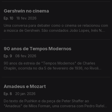
1876
Gershwin no cinema
Ep. 10
18 fev. 2026
Uma conversa para debater como o cinema se relacionou com
a música de Gershwin. São convidados João Lopes, Inês N.
Lourenço e André Cunha Leal, com moderação de Nuno
Galopim.
90 anos de Tempos Modernos
Ep. 9
08 fev. 2026
90 anos da estreia de "Tempos Modernos" de Charles
Chaplin, ocorrida no dia 5 de fevereiro de 1936, no Rivoli
Theatre em Nova Iorque. Inês Lourenço explora os
sentimentos, o contexto e as ideias que envolvem um dos
maiores clássicos do cinema, eternamente moderno.
Amadeus e Mozart
Ep. 8
20 jan. 2026
Do texto de Pushkin e da peça de Peter Shaffer ao
"Amadeus" de Milos Forman, uma conversa com Pedro Rafel
Costa, Rui Alves de Sousa e os atores Diogo Infante e Ivo