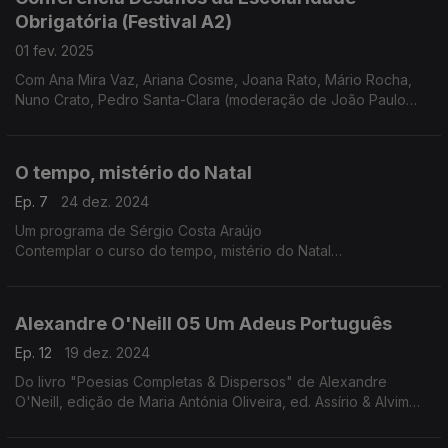
Obrigatória (Festival A2)
01 fev. 2025
Com Ana Mira Vaz, Ariana Cosme, Joana Rato, Mário Rocha,
Nuno Crato, Pedro Santa-Clara (moderação de João Paulo
Baltazar)
O tempo, mistério do Natal
Ep. 7
24 dez. 2024
Um programa de Sérgio Costa Araújo
Contemplar o curso do tempo, mistério do Natal
O tempo trabalha, opera mudanças. Assim é o tempo que nos
conduz ao Natal. No especial deste ano vamos abraçar esse
tempo e com ele descer em direção ao dia 25 e, talvez, ir um
Alexandre O'Neill 05 Um Adeus Português
pouco mais além.
Nesta jornada, debaixo de nuvens chuviscosas, os dias vão
Ep. 12
19 dez. 2024
diminuindo, e as noites aumentando, vamos percorrer
Do livro "Poesias Completas & Dispersos" de Alexandre
procissões de gente mascarada, iluminadas por fogos, velas e
O'Neill, edição de Maria Antónia Oliveira, ed. Assírio & Alvim
santos. Vamos contemplar tudo isto na privacidade do tempo
(realização e leitura de Raquel Marinho)
sagrado e profano, ao som de cânticos de Natal medievais e