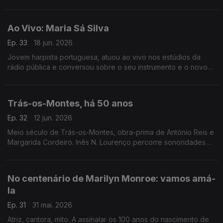
para uma conversa onde se desfiam as questões à volta do
cinema de Mel Brooks.
Ao Vivo: Maria Sá Silva
Ep. 33
18 jun. 2026
Jovem harpista portuguesa, atuou ao vivo nos estúdios da
rádio pública e conversou sobre o seu instrumento e o novo
disco que dedicou a Carlos Paredes.
Trás-os-Montes, há 50 anos
Ep. 32
12 jun. 2026
Meio século de Trás-os-Montes, obra-prima de António Reis e
Margarida Cordeiro. Inês N. Lourenço percorre sonoridades
do próprio filme e aquilo que se escreveu à época sobre este
marco do cinema português.
No centenário de Marilyn Monroe: vamos amá-
la
Ep. 31
31 mai. 2026
Atriz, cantora, mito. A assinalar os 100 anos do nascimento de