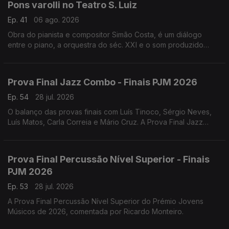
Pons varolli no Teatro S. Luiz
Ep. 41
06 ago. 2026
Obra do pianista e compositor Simão Costa, é um diálogo
entre o piano, a orquestra do séc. XXI e o som produzido
pelos veículos sobre a ponte 25 de Abril, e teve a sua estreia
absoluta a 18 de julho de 2026.
Prova Final Jazz Combo - Finais PJM 2026
Ep. 54
28 jul. 2026
O balanço das provas finais com Luís Tinoco, Sérgio Neves,
Luís Matos, Carla Correia e Mário Cruz. A Prova Final Jazz
Combo do Prémio Jovens Músicos de 2026, comentada por
Henrique Portovedo e Matilde Almeida.
Prova Final Percussão Nível Superior - Finais
PJM 2026
Ep. 53
28 jul. 2026
A Prova Final Percussão Nível Superior do Prémio Jovens
Músicos de 2026, comentada por Ricardo Monteiro.