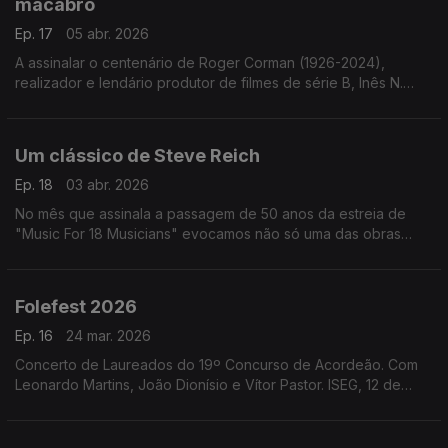
macabro
Ep. 17
05 abr. 2026
A assinalar o centenário de Roger Corman (1926-2024),
realizador e lendário produtor de filmes de série B, Inês N.
Lourenço explora a influência de Edgar Allan Poe na sua obra.
Um clássico de Steve Reich
Ep. 18
03 abr. 2026
No mês que assinala a passagem de 50 anos da estreia de
"Music For 18 Musicians" evocamos não só uma das obras
mais importantes de Steve Reich mas um marco na história da
música do final do século XX.
Folefest 2026
Ep. 16
24 mar. 2026
Concerto de Laureados do 19º Concurso de Acordeão. Com
Leonardo Martins, João Dionísio e Vítor Pastor. ISEG, 12 de
março de 2026.