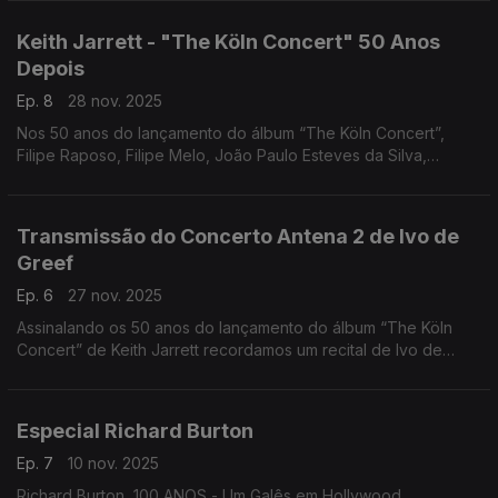
dessa figura singular no panorama norte-americano.
Keith Jarrett - "The Köln Concert" 50 Anos
Depois
Ep. 8
28 nov. 2025
Nos 50 anos do lançamento do álbum “The Köln Concert”,
Filipe Raposo, Filipe Melo, João Paulo Esteves da Silva,
Margarida Campelo e Mário Laginha falam sobre Keith Jarrett.
Uma tertúlia moderada por Nuno Galopim.
Transmissão do Concerto Antena 2 de Ivo de
Greef
Ep. 6
27 nov. 2025
Assinalando os 50 anos do lançamento do álbum “The Köln
Concert” de Keith Jarrett recordamos um recital de Ivo de
Greef gravado pela Antena 2 em 2008. Comentários de João
Almeida e Nuno Galopim.
Especial Richard Burton
Ep. 7
10 nov. 2025
Richard Burton, 100 ANOS - Um Galês em Hollywood