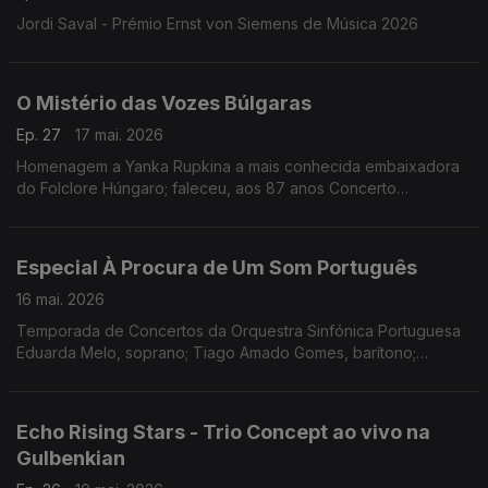
Jordi Saval - Prémio Ernst von Siemens de Música 2026
O Mistério das Vozes Búlgaras
Ep. 27
17 mai. 2026
Homenagem a Yanka Rupkina a mais conhecida embaixadora
do Folclore Húngaro; faleceu, aos 87 anos Concerto
Gulbenkian, 15.11.2025 (Coro Feminino Búlgaro)
Especial À Procura de Um Som Português
16 mai. 2026
Temporada de Concertos da Orquestra Sinfónica Portuguesa
Eduarda Melo, soprano; Tiago Amado Gomes, barítono;
Orquestra Sinfónica Portuguesa; Maestro João Paulo Santos.
Obras de José Vianna da Motta, Frederico de Freitas,
Fernando Lopes-Graça e Joly Braga Santos
Echo Rising Stars - Trio Concept ao vivo na
Gulbenkian