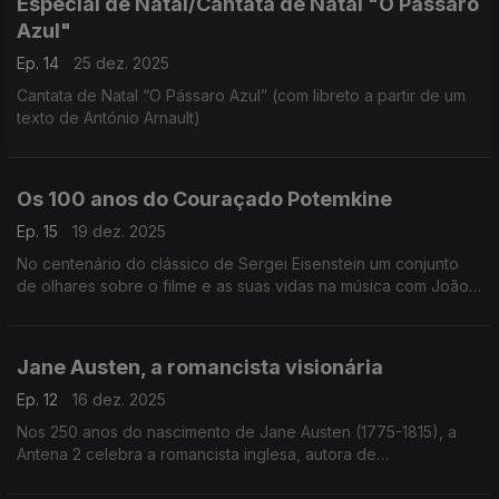
Especial de Natal/Cantata de Natal "O Pássaro
Azul"
Ep. 14
25 dez. 2025
Cantata de Natal “O Pássaro Azul” (com libreto a partir de um
texto de António Arnault)
Os 100 anos do Couraçado Potemkine
Ep. 15
19 dez. 2025
No centenário do clássico de Sergei Eisenstein um conjunto
de olhares sobre o filme e as suas vidas na música com João
Lopes, João Paulo Esteves da Silva e Luis Miguel Oliveira.
Jane Austen, a romancista visionária
Ep. 12
16 dez. 2025
Nos 250 anos do nascimento de Jane Austen (1775-1815), a
Antena 2 celebra a romancista inglesa, autora de
"Sensibilidade e Bom Senso", com um programa especial da
autoria de Miriam Cardoso, dedicado à sua vida e obra.