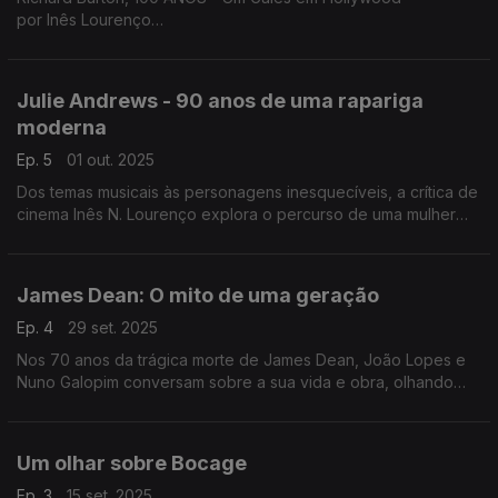
por Inês Lourenço
A vida cheia do maior ator galês, num especial dedicado à sua
arte do monólogo e ao talento esculpido entre o teatro e o
cinema, sem esquecer o romance ardente com Elizabeth
Julie Andrews - 90 anos de uma rapariga
Taylor e o orgulho da terra natal.
moderna
Ep. 5
01 out. 2025
Dos temas musicais às personagens inesquecíveis, a crítica de
cinema Inês N. Lourenço explora o percurso de uma mulher
moderna, que nunca deixou de ser clássica.
James Dean: O mito de uma geração
Ep. 4
29 set. 2025
Nos 70 anos da trágica morte de James Dean, João Lopes e
Nuno Galopim conversam sobre a sua vida e obra, olhando
detalhadamente sobre as suas três longas-metragens.
Um olhar sobre Bocage
Ep. 3
15 set. 2025