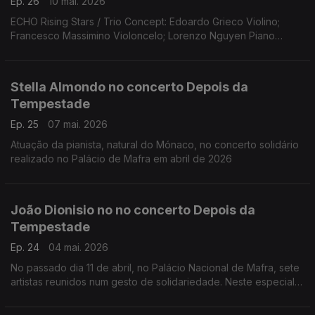
Ep. 26
10 mai. 2026
ECHO Rising Stars / Trio Concept: Edoardo Grieco Violino;
Francesco Massimino Violoncelo; Lorenzo Nguyen Piano
(Fundação Gulbenkian, 15 março 2026)
Obras de Lily Boulange; Alfredo Casella; Clemens K. Thomas d
Marice Ravel
Stella Almondo no concerto Depois da
Tempestade
Ep. 25
07 mai. 2026
Atuação da pianista, natural do Mónaco, no concerto solidário
realizado no Palácio de Mafra em abril de 2026
João Dionisio no no concerto Depois da
Tempestade
Ep. 24
04 mai. 2026
No passado dia 11 de abril, no Palácio Nacional de Mafra, sete
artistas reunidos num gesto de solidariedade. Neste especial
ouvimos a atuação do acordeonista João Dionisio.