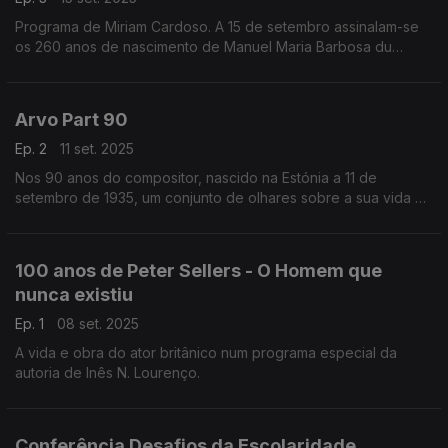
Programa de Miriam Cardoso. A 15 de setembro assinalam-se
os 260 anos de nascimento de Manuel Maria Barbosa du
Bocage. Considerado o representante mais completo do
século XVIII em Portugal, ...
Arvo Part 90
Ep. 2
11 set. 2025
Nos 90 anos do compositor, nascido na Estónia a 11 de
setembro de 1935, um conjunto de olhares sobre a sua vida e
obra.
100 anos de Peter Sellers - O Homem que
nunca existiu
Ep. 1
08 set. 2025
A vida e obra do ator britânico num programa especial da
autoria de Inês N. Lourenço.
Conferência Desafios da Escolaridade