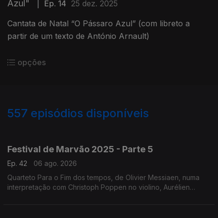
Azul"
|
Ep. 14
25 dez. 2025
Cantata de Natal “O Pássaro Azul” (com libreto a
partir de um texto de António Arnault)
opções
557
episódios disponíveis
944734
932216
922038
901292
897440
817270
764102
711008
653978
Festival de Marvão 2025 - Parte 5
Ep. 42
06 ago. 2026
Quarteto Para o Fim dos tempos, de Olivier Messiaen, numa
interpretação com Christoph Poppen no violino, Aurélien
Pascal no violoncelo, Horácio Ferreira no clarinete e Silke
Avenhaus ao piano.