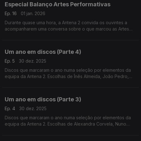
Especial Balanço Artes Performativas
Ep. 16
01 jan. 2026
Durante quase uma hora, a Antena 2 convida os ouvintes a
acompanharem uma conversa sobre o que marcou as Artes
Performativas ao longo do último ano.
Um ano em discos (Parte 4)
Ep. 5
30 dez. 2025
Discos que marcaram o ano numa seleção por elementos da
equipa da Antena 2. Escolhas de Înês Almeida, João Pedro,
João Moreira dos Santos e Pedro Coelho.
Um ano em discos (Parte 3)
Ep. 4
30 dez. 2025
Discos que marcaram o ano numa seleção por elementos da
equipa da Antena 2. Escolhas de Alexandra Corvela, Nuno
Galopim, Pedro Coelho, João Moreira dos Santos, Andrea Lupi
e André Cunha Leal.