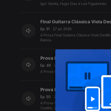
Igor Varela, Hugo Dias e Luís Figueiredo.
Final Guitarra Clássica Viola De
Ep. 51
27 jul. 2026
A Prova Final Guitarra Clássica Viola Ded
Ramos.
Prova Final Violoncelo Nível Sup
Ep. 49
26 jul. 2026
A Prova Final Violoncelo Nível Superior d
Prova Final de Flauta Nível Méd
Ep. 50
26 jul. 2026
A Prova Final de Flauta Nível Médio do P
Coelho, Luís Matos, Pompeu José, Rafael M