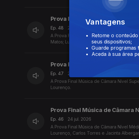
Prova Final Contrabaixo Nível M
Vantagens
Ep. 48
25 jul. 2026
Retome o conteúdo a
A Prova Final Contrabaixo Nível Médio do
seus dispositivos;
Matos; Luís Nunes, Sónia Pais e o vencedo
Guarde programas f
Aceda à sua área pe
Prova Final Música de Câmara Ní
Ep. 47
25 jul. 2026
A Prova Final Música de Câmara Nível Superior do Prémio Jovens Músicos de 2026, com Luís Carvalho
Lourenço.
Prova Final Música de Câmara N
Ep. 46
24 jul. 2026
A Prova Final Música de Câmara Nível Médio do Prémio Jovens Músicos de 2026, com Luís Carvalho, An
Lourenço, Carlos Torres e Jacinta Albergar