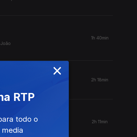
1h 40min
a João
×
2h 18min
s.
 na RTP
para todo o
2h 11min
eonardo
e media