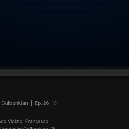
a Gulbenkian
|
Ep. 26
10
eco Violino; Francesco
(Fundação Gulbenkian, 15