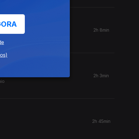
GORA
2h 8min
ia, Inês
de
dos)
2h 3min
2h 45min