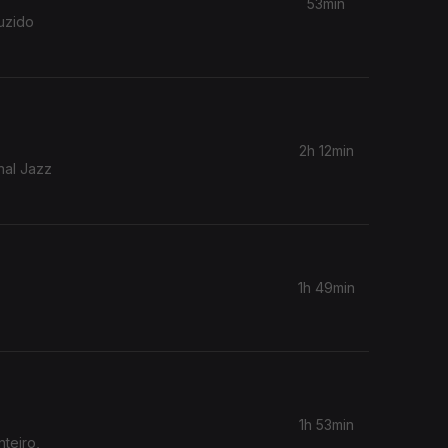
53min
uzido
2h 12min
nal Jazz
1h 49min
1h 53min
teiro,