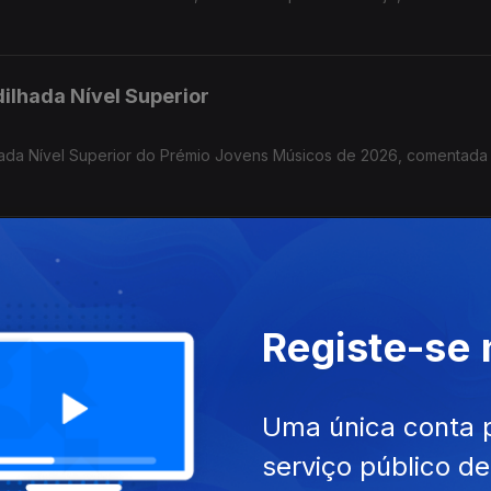
dilhada Nível Superior
ilhada Nível Superior do Prémio Jovens Músicos de 2026, comentad
erior - Finais PJM 2026
o Prémio Jovens Músicos de 2026, com os comentários Diogo Martin
Registe-se
io
Uma única conta 
rémio Jovens Músicos de 2026, comentada por Mafalda Carvalho, L
serviço público d
ota e o vencedor Dinis Cabrita.