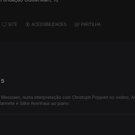
ens K. Thomas d Marice
SITE
ACESSIBILIDADES
PARTILHA
 5
r Messiaen, numa interpretação com Christoph Poppen no violino, Au
larinete e Silke Avenhaus ao piano.