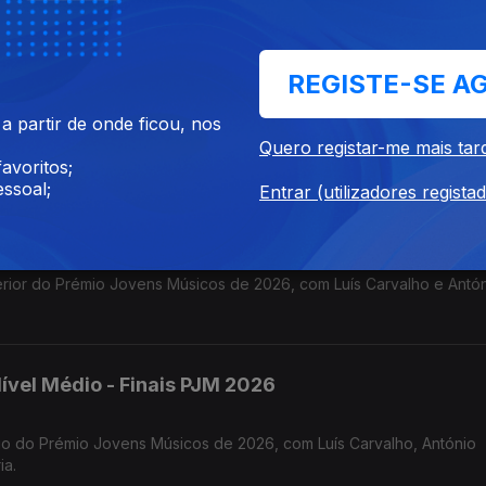
édio- Finais PJM 2026
REGISTE-SE A
 partir de onde ficou, nos
 Prémio Jovens Músicos de 2026, com os comentários de Hugo Corre
Quero registar-me mais tar
r Gonçalo Rebelo.
avoritos;
ssoal;
Entrar (utilizadores regista
vel Superior - Finais PJM 2026
 e António
ível Médio - Finais PJM 2026
tónio
ia.