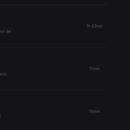
1h 43min
cos de
51min
ácio
56min
l