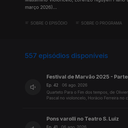
março 2026)
Obras de Lily Boulange; Alfredo Casella; Clem
Ravel
SOBRE O EPISÓDIO
SOBRE O PROGRAMA
557
episódios disponíveis
944734
932216
922038
Festival de Marvão 2025 - Parte
Ep. 42
06 ago. 2026
Quarteto Para o Fim dos tempos, de Olivie
Pascal no violoncelo, Horácio Ferreira no c
Pons varolli no Teatro S. Luiz
Ep. 41
06 ago. 2026