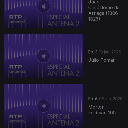
Juan
Crisóstomo de
Arriaga (1806-
1826)
Ep. 3
10 jan. 2026
Júlio Pomar
Ep. 6
08 jan. 2026
Morton
Feldman 100