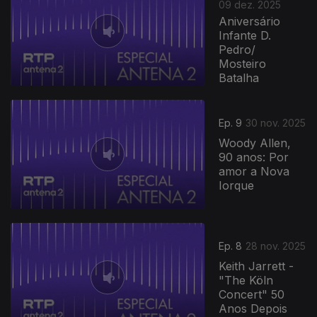
09 dez. 2025
Aniversário
Infante D.
Pedro/
Mosteiro
Batalha
Ep. 9
30 nov. 2025
Woody Allen,
90 anos: Por
amor a Nova
Iorque
Ep. 8
28 nov. 2025
Keith Jarrett -
"The Köln
Concert" 50
Anos Depois