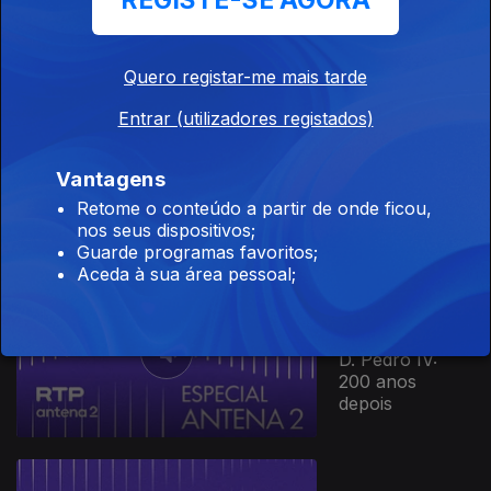
REGISTE-SE AGORA
Quero registar-me mais tarde
Ep. 14
Entrar (utilizadores registados)
15 mar. 2026
Jerry Lewis –
Vantagens
100 anos do rei
Retome o conteúdo a partir de onde ficou,
da comédia
nos seus dispositivos;
Guarde programas favoritos;
Aceda à sua área pessoal;
Ep. 13
03 mar. 2026
D. Pedro IV:
200 anos
depois