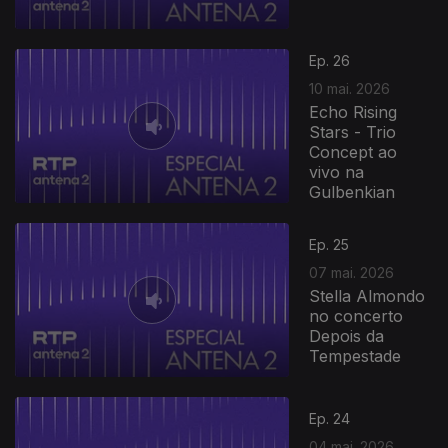
Ep. 26
10 mai. 2026
Echo Rising
Stars - Trio
Concept ao
vivo na
Gulbenkian
Ep. 25
07 mai. 2026
Stella Almondo
no concerto
Depois da
Tempestade
Ep. 24
04 mai. 2026