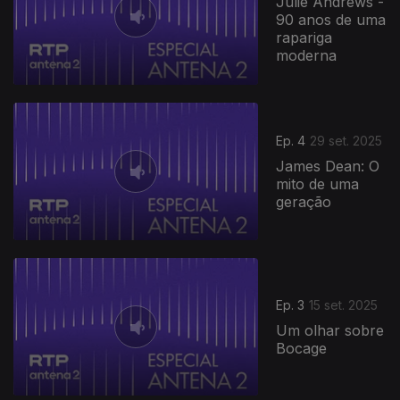
Julie Andrews -
90 anos de uma
rapariga
moderna
Ep. 4
29 set. 2025
James Dean: O
mito de uma
geração
Ep. 3
15 set. 2025
Um olhar sobre
Bocage