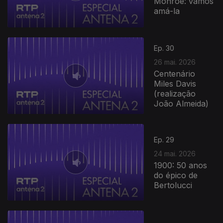
Monroe: vamos
amá-la
Ep. 30
26 mai. 2026
Centenário
Miles Davis
(realização
João Almeida)
932216
Ep. 29
24 mai. 2026
1900: 50 anos
do épico de
Bertolucci