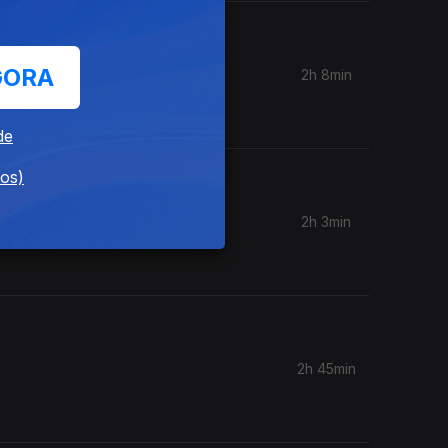
GORA
2h 8min
ia, Inês
de
dos)
2h 3min
2h 45min