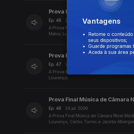
Prova Final Contrabaixo Nível M
Vantagens
Ep. 48
25 jul. 2026
A Prova Final Contrabaixo Nível Médio do
Matos; Luís Nunes, Sónia Pais e o vencedo
Retome o conteúdo a
seus dispositivos;
Guarde programas f
Aceda à sua área pe
Prova Final Música de Câmara Ní
Ep. 47
25 jul. 2026
A Prova Final Música de Câmara Nível Superior do Prémio Jovens Músicos de 2026, com Luís Carvalho
Lourenço.
Prova Final Música de Câmara N
Ep. 46
24 jul. 2026
A Prova Final Música de Câmara Nível Médio do Prémio Jovens Músicos de 2026, com Luís Carvalho, An
Lourenço, Carlos Torres e Jacinta Albergar