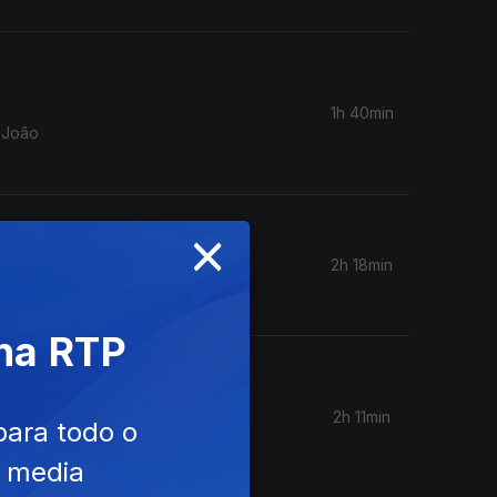
1h 40min
a João
×
2h 18min
s.
 na RTP
2h 11min
para todo o
eonardo
e media