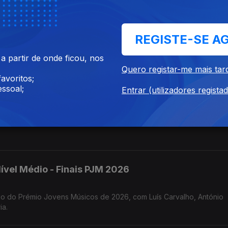
édio- Finais PJM 2026
REGISTE-SE A
 Prémio Jovens Músicos de 2026, com os comentários de Hugo Corre
r Gonçalo Rebelo.
 partir de onde ficou, nos
Quero registar-me mais tar
avoritos;
ssoal;
Entrar (utilizadores regista
vel Superior - Finais PJM 2026
 e António
ível Médio - Finais PJM 2026
tónio
ia.