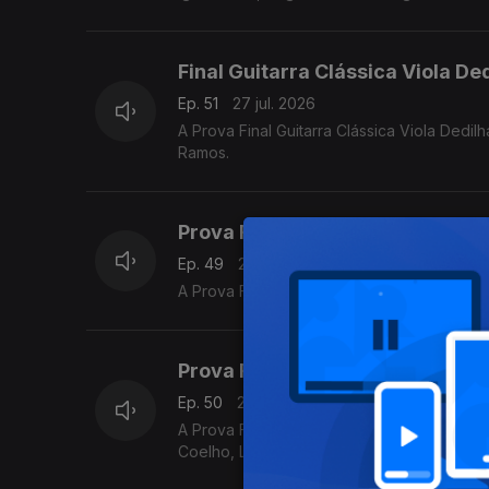
Final Guitarra Clássica Viola De
Ep. 51
27 jul. 2026
A Prova Final Guitarra Clássica Viola Ded
Ramos.
Prova Final Violoncelo Nível Sup
Ep. 49
26 jul. 2026
A Prova Final Violoncelo Nível Superior d
Prova Final de Flauta Nível Méd
Ep. 50
26 jul. 2026
A Prova Final de Flauta Nível Médio do P
Coelho, Luís Matos, Pompeu José, Rafael M