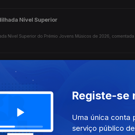
dilhada Nível Superior
ilhada Nível Superior do Prémio Jovens Músicos de 2026, comentad
erior - Finais PJM 2026
o Prémio Jovens Músicos de 2026, com os comentários Diogo Martin
Registe-se
io
Uma única conta 
rémio Jovens Músicos de 2026, comentada por Mafalda Carvalho, L
ota e o vencedor Dinis Cabrita.
serviço público d