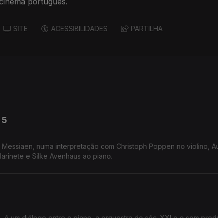
cinema português.
SITE
ACESSIBILIDADES
PARTILHA
 5
r Messiaen, numa interpretação com Christoph Poppen no violino, Au
larinete e Silke Avenhaus ao piano.
, é um diálogo entre o piano, a orquestra do séc. XXI e o som prod