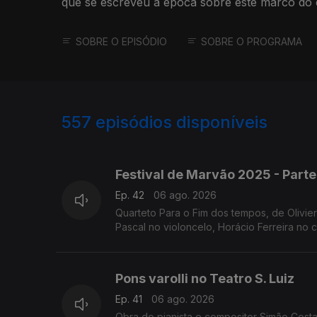
que se escreveu à época sobre este marco do 
SOBRE O EPISÓDIO
SOBRE O PROGRAMA
557
episódios disponíveis
944734
932216
922038
Festival de Marvão 2025 - Parte
Ep. 42
06 ago. 2026
Quarteto Para o Fim dos tempos, de Olivie
Pascal no violoncelo, Horácio Ferreira no c
Pons varolli no Teatro S. Luiz
Ep. 41
06 ago. 2026
Obra do pianista e compositor Simão Costa