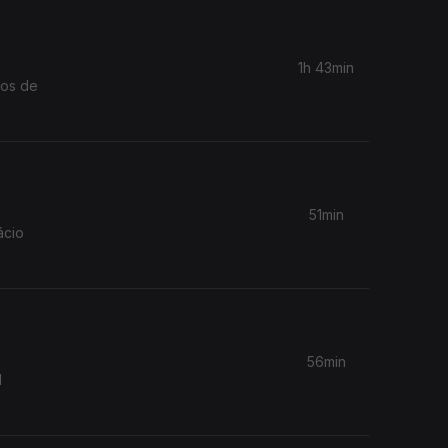
1h 43min
cos de
51min
ácio
56min
l