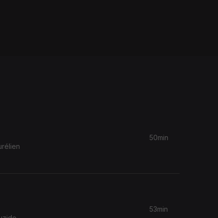
50min
rélien
53min
uzido