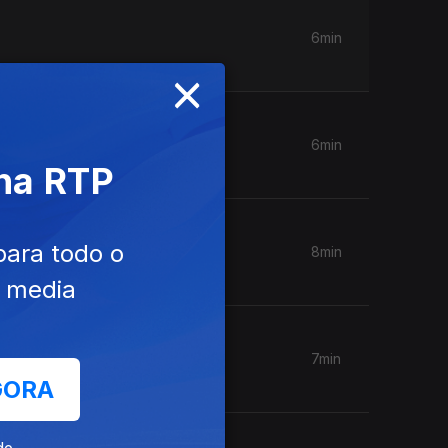
6min
×
6min
 na RTP
para todo o
8min
e media
7min
GORA
de