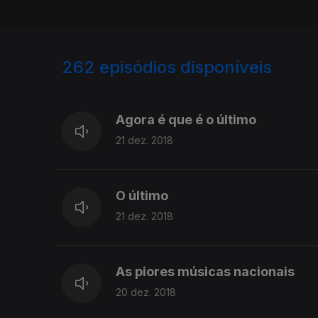
262
episódios disponíveis
378475
375534
372429
Agora é que é o último
21 dez. 2018
O último
21 dez. 2018
As piores músicas nacionais
20 dez. 2018