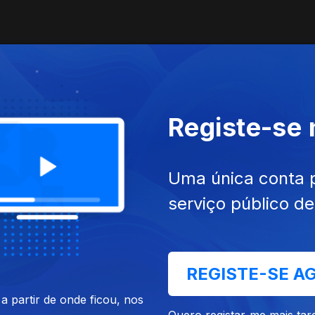
Registe-se
Uma única conta 
serviço público d
 cajadada
REGISTE-SE A
 partir de onde ficou, nos
Quero registar-me mais tar