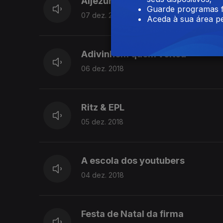
Aljezúria
Guarde programas f
07 dez. 2018
Aceda à sua área pe
Adivinhem quem voltou
06 dez. 2018
Ritz & EPL
05 dez. 2018
A escola dos youtubers
04 dez. 2018
Festa de Natal da firma