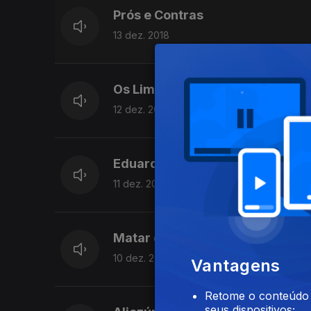
Prós e Contras
13 dez. 2018
Os Limites do Humor
12 dez. 2018
Eduardo Reis Torgal
11 dez. 2018
Matar dois activistas com uma
10 dez. 2018
Vantagens
Retome o conteúdo a
seus dispositivos;