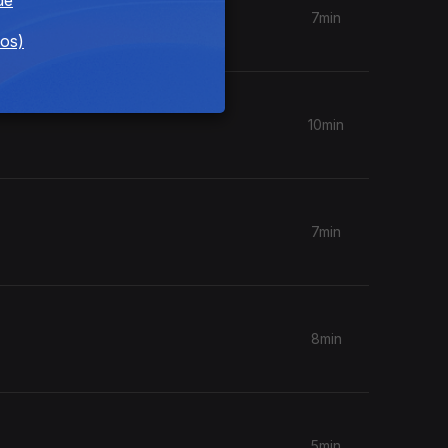
7min
dos)
10min
7min
8min
5min