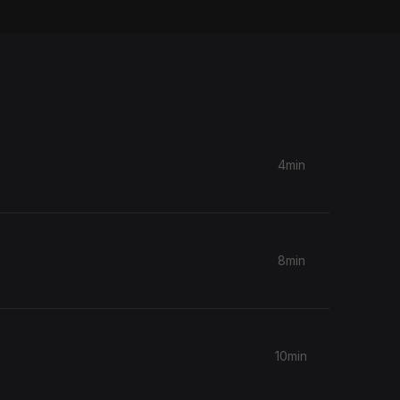
4min
8min
10min