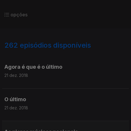
opções
262
episódios disponíveis
378475
375534
372429
369636
Agora é que é o último
21 dez. 2018
O último
21 dez. 2018