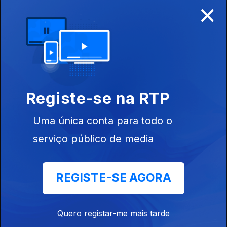
×
28 nov. 2018
Défice de Excesso
27 nov. 2018
Registe-se na RTP
Black Friday
Uma única conta para todo o
26 nov. 2018
serviço público de media
Novos chefs
REGISTE-SE AGORA
23 nov. 2018
Quero registar-me mais tarde
Não importa sol ou sombra