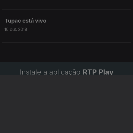
Tupac está vivo
16 out. 2018
Instale a aplicação
RTP Play
Disponível para iOS, Android, Apple TV, Android TV e
CarPlay