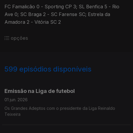
FC Famalicão 0 - Sporting CP 3; SL Benfica 5 - Rio
Ave 0; SC Braga 2 - SC Farense SC; Estrela da
Amadora 2 - Vitória SC 2
opções
599
episódios disponíveis
914197
894667
875685
841871
822501
799667
764115
742964
723483
Emissão na Liga de futebol
01 jun. 2026
Os Grandes Adeptos com o presidente da Liga Reinaldo
Teixeira