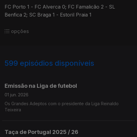
FC Porto 1 - FC Alverca 0; FC Famalicão 2 - SL
Benfica 2; SC Braga 1 - Estoril Praia 1
opções
599
episódios disponíveis
914197
894667
875685
841871
822501
799667
764115
742964
723483
Emissão na Liga de futebol
01 jun. 2026
Os Grandes Adeptos com o presidente da Liga Reinaldo
Teixeira
Taça de Portugal 2025 / 26