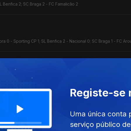
L Benfica 2; SC Braga 2 - FC Famalicão 2
dora 0 - Sporting CP 1; SL Benfica 2 - Nacional 0; SC Braga 1 - FC Ar
 - Santa Clara 2; Moreirense FC 0- SC Braga 1
Registe-se
Uma única conta 
 calendário final da Liga
serviço público d