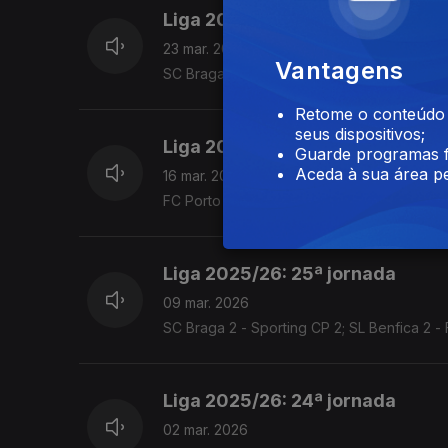
Liga 2025/26: 27ª jornada
23 mar. 2026
Vantagens
SC Braga 1 - FC Porto 2; Alverca 1 - Sportin
Retome o conteúdo a
seus dispositivos;
Liga 2025/26: 26ª jornada
Guarde programas f
Aceda à sua área pe
16 mar. 2026
FC Porto 3 - Moreirense FC 0 FC Arouca 1 -
Liga 2025/26: 25ª jornada
09 mar. 2026
SC Braga 2 - Sporting CP 2; SL Benfica 2 -
Liga 2025/26: 24ª jornada
02 mar. 2026