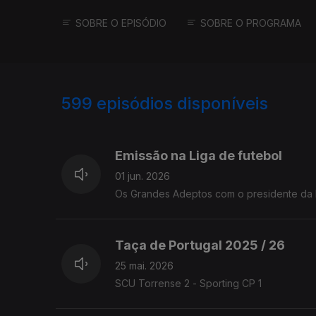
SOBRE O EPISÓDIO
SOBRE O PROGRAMA
599
episódios disponíveis
914197
894667
875685
Emissão na Liga de futebol
01 jun. 2026
Os Grandes Adeptos com o presidente da L
Taça de Portugal 2025 / 26
25 mai. 2026
SCU Torrense 2 - Sporting CP 1