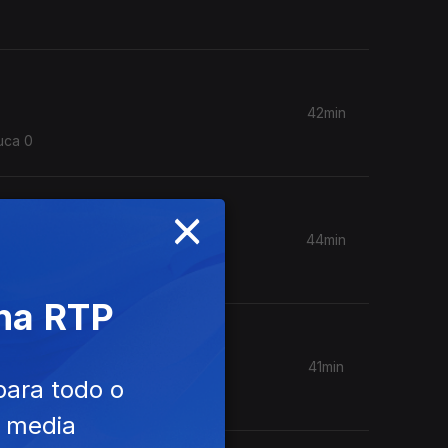
42min
ouca 0
×
44min
 na RTP
41min
para todo o
e media