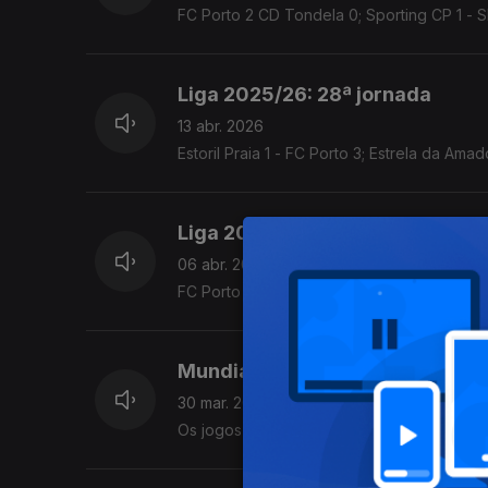
FC Porto 2 CD Tondela 0; Sporting CP 1 - S
Liga 2025/26: 28ª jornada
13 abr. 2026
Estoril Praia 1 - FC Porto 3; Estrela da Ama
Liga 2025/26: 28ª jornada
06 abr. 2026
FC Porto 2 - FC Famalicão 2; Sporting CP 3
Mundial 2026 e Liga 2025/26
30 mar. 2026
Os jogos de Portugal com México e EUA e o