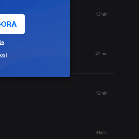
43min
GORA
de
42min
dos)
42min
41min