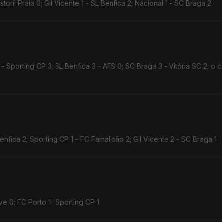
toril Praia 0; Gil Vicente 1 - SL Benfica 2; Nacional 1 - SC Braga 2
- Sporting CP 3; SL Benfica 3 - AFS 0; SC Braga 3 - Vitória SC 2; o 
Benfica 2; Sporting CP 1 - FC Famalicão 2; Gil Vicente 2 - SC Braga 1
SL Benfica 2 - Alverca 1; SC Braga - 3 Rio Ave 0; FC Porto 1- Sporting CP 1