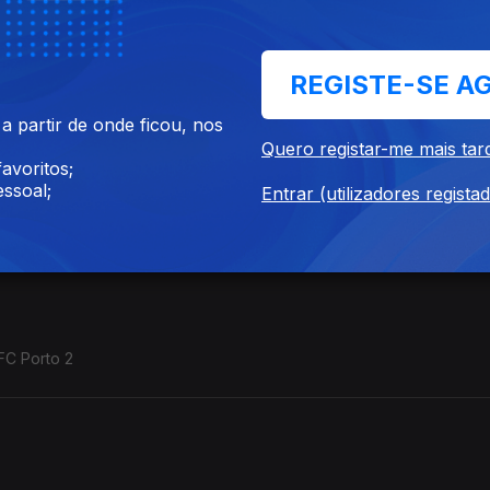
REGISTE-SE A
g CP 4; SL Benfica 3 - Vitória SC 0
 partir de onde ficou, nos
Quero registar-me mais tar
avoritos;
ssoal;
Entrar (utilizadores regista
 SL Benfica 2
 FC Porto 2