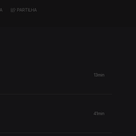
A
PARTILHA
13min
41min