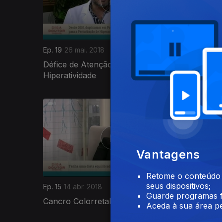
Ep. 19
26 mai. 2018
Ep. 18
05 
Défice de Atenção Com ou Sem
Fígado: 
Hiperatividade
337689
Vantagens
Retome o conteúdo a
seus dispositivos;
Ep. 15
14 abr. 2018
Ep. 14
07 
Guarde programas f
Cancro Colorretal
Doenças
Aceda à sua área pe