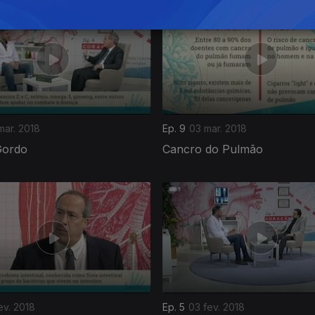
mar. 2018
Ep. 9
03 mar. 2018
Gordo
Cancro do Pulmão
ev. 2018
Ep. 5
03 fev. 2018