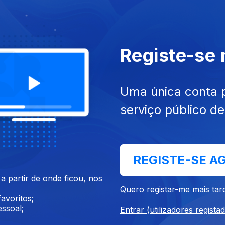
Registe-se
mai. 2018
Ep. 17
28 abr. 2018
Cirrose e Hepatite C
Higiene Oral
Uma única conta 
serviço público d
REGISTE-SE A
 partir de onde ficou, nos
Quero registar-me mais tar
abr. 2018
Ep. 13
31 mar. 2018
avoritos;
 Autoimunes
Alergias e Asma
ssoal;
Entrar (utilizadores regista