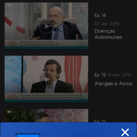
Ep. 14
07 abr. 2018
Doenças
Autoimunes
337689
Ep. 13
31 mar. 2018
Alergias e Asma
Ep. 12
×
24 mar. 2018