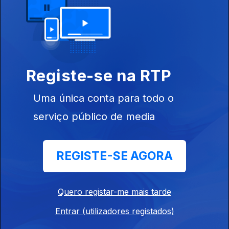
Epilepsia
Refratária
Ep. 11
17 mar. 2018
Registe-se na RTP
Envelhecimento
Ativo
Uma única conta para todo o
serviço público de media
REGISTE-SE AGORA
Ep. 10
10 mar. 2018
Fígado Gordo
Quero registar-me mais tarde
Entrar (utilizadores registados)