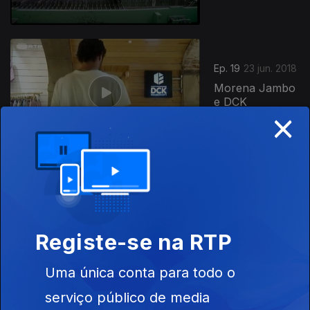
Ep. 19
23 jun. 2018
Morena Jambo
e DCK
×
Boardshorts
Ep. 18
16 jun. 2018
Partteam e
Blueticket
Registe-se na RTP
Uma única conta para todo o
serviço público de media