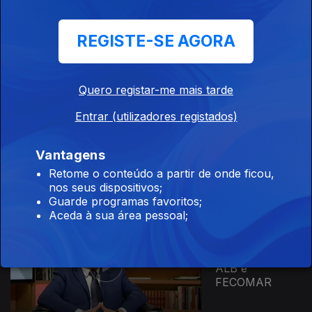
Ep. 17
09 jun. 2018
Água de Luso e
REGISTE-SE AGORA
Artisani Gelados
Quero registar-me mais tarde
Entrar (utilizadores registados)
Ep. 16
02 jun. 2018
Aquapor
Vantagens
Luságua e
Grupo Skillmind
Retome o conteúdo a partir de onde ficou,
nos seus dispositivos;
Guarde programas favoritos;
Aceda à sua área pessoal;
Ep. 15
27 mai. 2018
ALB e
FECOMAR