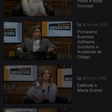
Piloto e Body
Concept
Ep. 3
04 mar. 2018
Primavera
Business
Software
Solutions e
Academia de
Código
361922
Ep. 2
24 fev. 2018
Eattitude e
Maria Granel