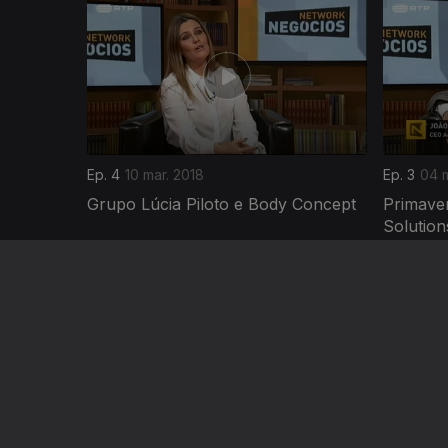
361922
Ep. 4
10 mar. 2018
Ep. 3
04 m
Grupo Lúcia Piloto e Body Concept
Primave
Solutio