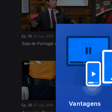
Ep. 30
24 nov. 2018
Ep. 29
17
Soja de Portugal e Pinto Valouro
BTOC e 
368220
Vantagens
Ep. 26
27 out. 2018
Ep. 25
20 