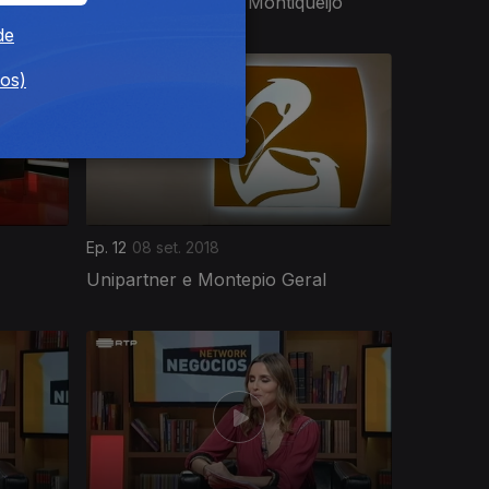
ess
Quinta da Alorna e Montiqueijo
de
dos)
Ep. 12
08 set. 2018
Unipartner e Montepio Geral