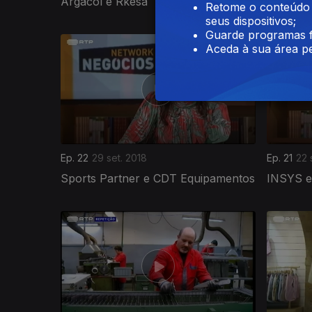
Argacol e Rkesa
Monte C
Retome o conteúdo a
seus dispositivos;
Guarde programas f
Aceda à sua área pe
Ep. 22
29 set. 2018
Ep. 21
22 
Sports Partner e CDT Equipamentos
INSYS 