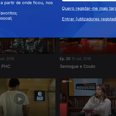
ampo e Pato Rico
Eco-Partner e Create Busin
 partir de onde ficou, nos
Quero registar-me mais tar
avoritos;
ssoal;
Entrar (utilizadores regista
set. 2018
Ep. 20
15 set. 2018
e PHC
Semogue e Couto