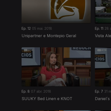
Ep. 12
05 mai. 2018
Ep. 11
28 
Unipartner e Montepio Geral
Vista Al
Ep. 8
07 abr. 2018
Ep. 7
31 m
SUUKY Bed Linen e KNOT
Daniel´