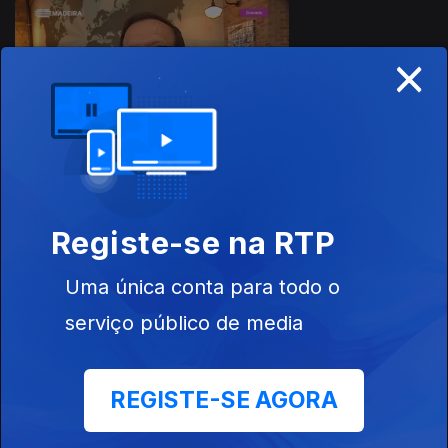
×
29 set. 2018
Registe-se na RTP
Ep. 19
22 set. 2018
Uma única conta para todo o
serviço público de media
REGISTE-SE AGORA
15 set. 2018