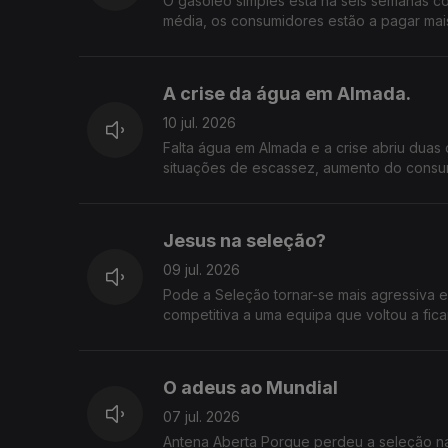
O gasóleo simples está há seis semanas co
média, os consumidores estão a pagar mais
funcionar de forma transparente? E que im
empresas? Considera aceitável que os pre
da ERSE? O que espera das autoridades e d
A crise da água em Almada.
10 jul. 2026
Falta água em Almada e a crise abriu duas 
situações de escassez, aumento do consu
quem assume responsabilidades? A autarq
por respostas.
Jesus na seleção?
09 jul. 2026
Pode a Seleção tornar-se mais agressiva 
competitiva a uma equipa que voltou a fi
O adeus ao Mundial
07 jul. 2026
Antena Aberta Porque perdeu a 