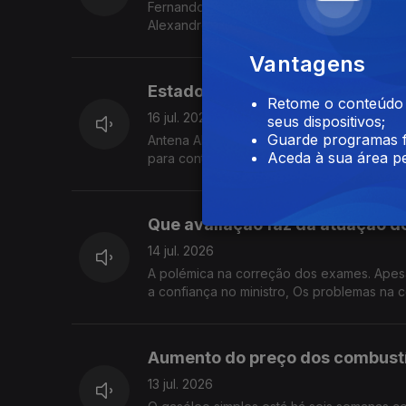
Fernando Alexandre no Parlamento. Querem
Alexandre. As explicações dadas pelo Minis
notas? Quem deve assumir responsabilidad
Vantagens
Este episódio prejudica a credibilidade d
Estado da Nação
Retome o conteúdo a
16 jul. 2026
seus dispositivos;
Guarde programas f
Antena Aberta: O Estado da Nação. Quando
Aceda à sua área pe
para continuar o trabalho que iniciou ou 
política para responder aos problemas do
Que avaliação faz da atuação d
14 jul. 2026
A polémica na correção dos exames. Apesar
a confiança no ministro, Os problemas na 
avaliação? O Governo fez o suficiente para
vierem a confirmar-se problemas nos resul
fica mais frágil dentro do Governo?
Aumento do preço dos combustí
13 jul. 2026