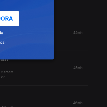
o
ção das
xames?
GORA
de
44min
nfiança
ade
dos)
ais?
45min
o mantém
a de
a-feira
ucação
46min