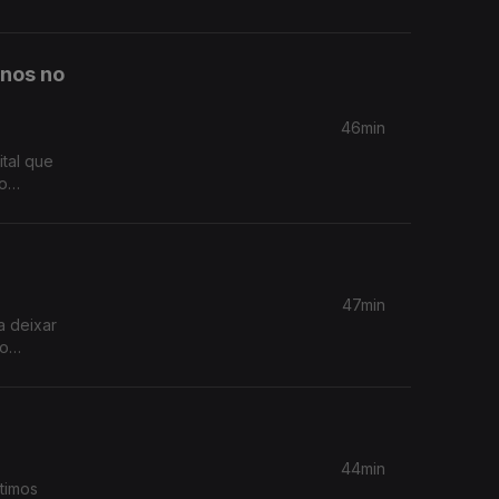
anos no
46min
ital que
umentando
47min
a deixar
no
44min
timos