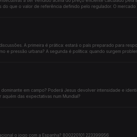
nsecutivas a ser vendido acima do preço eficiente calculado pela 
 do que o valor de referência definido pelo regulador. O mercado 
pacto têm estas subidas no orçamento das famílias e na atividade d
ços praticados estejam sistematicamente acima dos valores de refe
o setor para tornar os preços mais justos e transparentes?
discussões. A primeira é prática: estará o país preparado para resp
mo e pressão urbana? A segunda é política: quando surgem proble
uia e o Governo trocam acusações, enquanto milhares de pessoas
e dominante em campo? Poderá Jesus devolver intensidade e ident
car aquém das expectativas num Mundial?
seleção nacional o jogo com a Espanha? 800220101 223399956