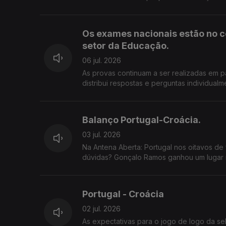
Os exames nacionais estão no c
setor da Educação.
06 jul. 2026
As provas continuam a ser realizadas em p
distribui respostas e perguntas individualmente pelos prof
adiamento dos prazos de classificação e 
a preocupação de estudantes e famílias numa altura 
de correção digital dos exames nacionais? Os alunos podem confiar que as suas provas estão a ser corrigidas 
Balanço Portugal-Croácia.
forma justa e rigorosa? As falhas conhecidas justificam uma revisão do processo ou considera que a modernização da
avaliação é inevitável? 800 22 01 01
03 jul. 2026
Na Antena Aberta: Portugal nos oitavos de f
dúvidas? Gonçalo Ramos ganhou um lugar m
Mundial?
Portugal - Croácia
02 jul. 2026
As expectativas para o jogo de logo da se