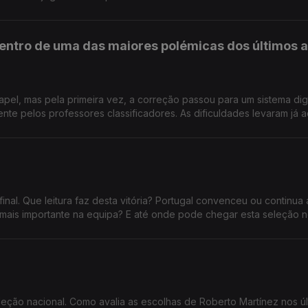
entro de uma das maiores polémicas dos últimos 
apel, mas pela primeira vez, a correção passou para um sistema dig
essores classificadores. As dificuldades levaram já ao
da divulgação das notas da primeira fase dos exames nacionais, a
decisiva para o acesso ao ensino superior. Confia no novo sistema
de
 22 33 99956
inal. Que leitura faz desta vitória? Portugal convenceu ou continua 
ais importante na equipa? E até onde pode chegar esta seleção 
leção nacional. Como avalia as escolhas de Roberto Martínez nos úl