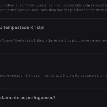
ou o silêncio, ao fim de 3 semanas. Ficou convencido com as explic
ança política basta quando subsistem dúvidas públicas? Onde deve e
xigência no exercício de cargos públicos?
a tempestade Kristin.
a Antena Aberta faz o balanço da resposta às populações e aos terr
 anos e que promete trazer mais transparência à forma como se tom
pidamente os portugueses?