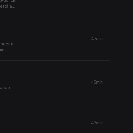
ERSE. Em
está a
as
rência
47min
onder a
mas,
 esperam
45min
idade
47min