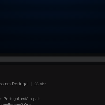
co em Portugal
|
28 abr.
 Portugal, está o país
 semelhantes? Que