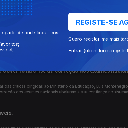
os ouvir a sua opinião, e a sua análise às explicações de Fernand
tro da Educação são suficientes para justificar o atraso na divulga
es pelos problemas registados na correção e classificação dos e
os exames nacionais?
REGISTE-SE A
 partir de onde ficou, nos
Quero registar-me mais tar
avoritos;
 olha para o país de hoje, que balanço faz? O Governo merece co
ssoal;
os acontecimentos das últimas semanas demonstram falta de capacid
Entrar (utilizadores regista
s portugueses?
o Governo na crise da correção dos exames nacion
 das críticas dirigidas ao Ministério da Educação, Luís Montenegr
correção dos exames nacionais abalaram a sua confiança no sistem
 proteger os alunos e as famílias desta situação? Se depois de sext
tados da correção das provas a posição política do Ministro da Ed
veis.