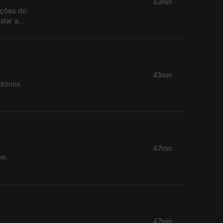
43min
ações do
star a
43min
itórios
47min
am
47min