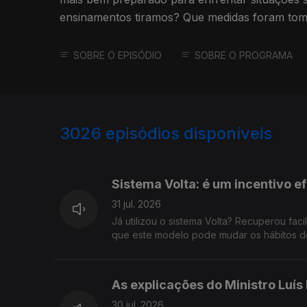
ensinamentos tiramos? Que medidas foram tom
SOBRE O EPISÓDIO
SOBRE O PROGRAMA
3026
episódios disponíveis
941903
937274
Sistema Volta: é um incentivo e
31 jul. 2026
Já utilizou o sistema Volta? Recuperou fac
que este modelo pode mudar os hábitos de
As explicações do Ministro Luís
30 jul. 2026