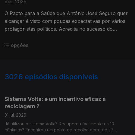
mai. 2026
O Pacto para a Saúde que António José Seguro quer
alcançar é visto com poucas expectativas por vários
protagonistas políticos. Acredita no sucesso do
objetivo do Presidente da República? Será que é este
o momento certo para um Pacto da Saúde? E o que
opções
deve, obrigatoriamente, ficar inscrito nesse
compromisso estratégico?
3026
episódios disponíveis
941903
937274
932390
Sistema Volta: é um incentivo eficaz à
reciclagem ?
31 jul. 2026
Já utilizou o sistema Volta? Recuperou facilmente os 10
cêntimos? Encontrou um ponto de recolha perto de si?