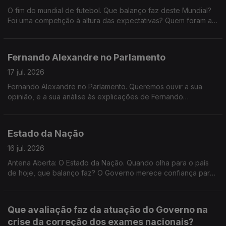
bastam as garantias de que ninguém será prejudicado? Depois
mais importante: aguardar pelas conclusões das investigações
O fim do mundial de futebol. Que balanço faz deste Mundial?
do caos nas classificações dos exames, basta garantir que
ou exigir explicações políticas desde já?
Foi uma competição à altura das expectativas? Quem foram as
nenhum aluno foi prejudicado ou deve haver
grandes figuras? Que seleção o surpreendeu mais? E que
responsabilidades políticas pelas falhas registadas? Faz
lições ficam para o futebol mundial?
sentido manter o calendário de acesso ao ensino superior?
Fernando Alexandre no Parlamento
17 jul. 2026
Fernando Alexandre no Parlamento. Queremos ouvir a sua
opinião, e a sua análise às explicações de Fernando
Alexandre. As explicações dadas pelo Ministro da Educação
são suficientes para justificar o atraso na divulgação das
notas? Quem deve assumir responsabilidades pelos
Estado da Nação
problemas registados na correção e classificação dos
exames? Este episódio prejudica a credibilidade dos exames
16 jul. 2026
nacionais?
Antena Aberta: O Estado da Nação. Quando olha para o país
de hoje, que balanço faz? O Governo merece confiança para
continuar o trabalho que iniciou ou os acontecimentos das
últimas semanas demonstram falta de capacidade política para
responder aos problemas dos portugueses?
Que avaliação faz da atuação do Governo na
crise da correção dos exames nacionais?