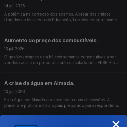
14 jul. 2026
A polémica na correção dos exames. Apesar das críticas
dirigidas ao Ministério da Educação, Luís Montenegro mantém
a confiança no ministro, Os problemas na correção dos
exames nacionais abalaram a sua confiança no sistema de
avaliação? O Governo fez o suficiente para proteger os alunos
Aumento do preço dos combustíveis.
e as famílias desta situação? Se depois de sexta-feira vierem a
confirmar-se problemas nos resultados da correção das
13 jul. 2026
provas a posição política do Ministro da Educação fica mais
O gasóleo simples está há seis semanas consecutivas a ser
frágil dentro do Governo?
vendido acima do preço eficiente calculado pela ERSE. Em
média, os consumidores estão a pagar mais do que o valor de
referência definido pelo regulador. O mercado está a
funcionar de forma transparente? E que impacto têm estas
A crise da água em Almada.
subidas no orçamento das famílias e na atividade das
empresas? Considera aceitável que os preços praticados
10 jul. 2026
estejam sistematicamente acima dos valores de referência da
Falta água em Almada e a crise abriu duas discussões. A
ERSE? O que espera das autoridades e do setor para tornar os
primeira é prática: estará o país preparado para responder a
preços mais justos e transparentes?
situações de escassez, aumento do consumo e pressão
×
urbana? A segunda é política: quando surgem problemas,
quem assume responsabilidades? A autarquia e o Governo
Jesus na seleção?