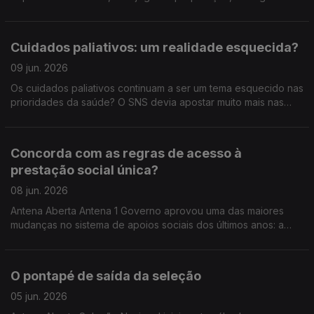
venceu a Nigéria, por 2-1. Amanhã, a seleção segue para os
Estados Unidos. Do que tem visto, como avalia o estado atual
da seleção nacional? Quais são as suas expectativas para este
Cuidados paliativos: um realidade esquecida?
Mundial 2026?
09 jun. 2026
Os cuidados paliativos continuam a ser um tema esquecido nas
prioridades da saúde? O SNS devia apostar muito mais nas
equipas ao domicílio? Estamos a respeitar a vontade das
pessoas no fim de vida — ou ainda morremos longe de onde
gostaríamos? E nas famílias: há apoio suficiente para cuidar de
Concorda com as regras de acesso à
quem está em fase terminal? Num tema sensível, mas
prestação social única?
inevitável, discutimos o direito a uma morte com dignidade… e
o papel do Estado, dos profissionais e das famílias.
08 jun. 2026
Antena Aberta Antena 1 Governo aprovou uma das maiores
mudanças no sistema de apoios sociais dos últimos anos: a
chamada prestação social única. A nova prestação prevê que
quem está em idade ativa tenha de procurar emprego, aceitar
ofertas de trabalho ou até participar em atividades
O pontapé de saída da seleção
comunitárias — com regras mais exigentes e penalizações em
caso de incumprimento. Estamos perante uma simplificação
05 jun. 2026
necessária… ou uma mudança que pode deixar pessoas mais