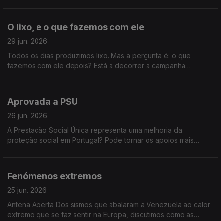
reduzir o risco de incêndio?
O lixo, e o que fazemos com ele
29 jun. 2026
Todos os dias produzimos lixo. Mas a pergunta é: o que
fazemos com ele depois? Está a decorrer a campanha
nacional “Vamos Lixar o Lixo”, que nos desafia a separar
melhor os resíduos, a reciclar mais e a pensar duas vezes
antes de deitar algo fora. O lema é claro: “Vamos separar o
Aprovada a PSU
lixo antes que o futuro se lixe.” Faz a separação dos resíduos
em casa? O que o impede de reciclar mais? Acredita que
26 jun. 2026
Portugal está a fazer o suficiente para reduzir o lixo que
A Prestação Social Única representa uma melhoria da
produz?
proteção social em Portugal? Pode tornar os apoios mais
eficazes e mais justos? Ou corre o risco de dificultar o acesso
de algumas pessoas aos apoios de que necessitam?
Fenómenos extremos
25 jun. 2026
Antena Aberta Dos sismos que abalaram a Venezuela ao calor
extremo que se faz sentir na Europa, discutimos como as