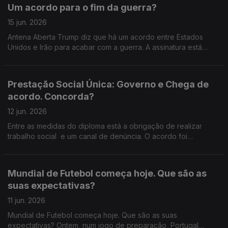
claras: quer calendarizar o inicio do processo para baixar a
Um acordo para o fim da guerra?
idade da reforma, reforçar a proteção de quem trabalha por
turnos e em horas extraordinárias, acabar com reformas
15 jun. 2026
vitalícias e impor limites às pensões mais elevadas. Ventura
Antena Aberta Trump diz que há um acordo entre Estados
não fecha a porta ao processo parlamentar, mas deixa
Unidos e Irão para acabar com a guerra. A assinatura está
dúvidas: haverá acordo ou confronto já na votação na
marcada para dia 19, na Suíça, e Teerão anuncia o fim das
generalidade? 800 22 01 01 22 33 999 56.
operações militares já a partir de hoje, incluindo no Líbano.
Mas será mesmo o fim do conflito… ou apenas uma pausa?
Prestação Social Única: Governo e Chega de
Estamos perante um verdadeiro ponto de viragem no Médio
acordo. Concorda?
Oriente? Ou um entendimento frágil, que pode cair ao primeiro
incidente no terreno?
12 jun. 2026
Entre as medidas do diploma está a obrigação de realizar
trabalho social e um canal de denúncia. O acordo foi
alcançado depois de um encontro entre o primeiro-ministro e
o líder do Chega. O governo avança com a PSU no
parlamento, sem votação. Faz bem?
Mundial de Futebol começa hoje. Que são as
suas expectativas?
11 jun. 2026
Mundial de Futebol começa hoje. Que são as suas
expectativas? Ontem, num jogo de preparação, Portugal