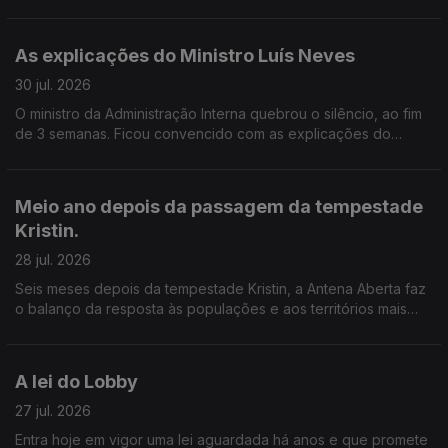
Acredita que este modelo pode mudar os hábitos de
reciclagem ou considera que deve ser revisto?
As explicações do Ministro Luís Neves
30 jul. 2026
O ministro da Administração Interna quebrou o silêncio, ao fim
de 3 semanas. Ficou convencido com as explicações do
ministro da administração interna? A confiança política basta
quando subsistem dúvidas públicas? Onde deve estar a
fronteira entre a legalidade, a ética e a exigência no exercício
Meio ano depois da passagem da tempestade
de cargos públicos?
Kristin.
28 jul. 2026
Seis meses depois da tempestade Kristin, a Antena Aberta faz
o balanço da resposta às populações e aos territórios mais
afetados.
A lei do Lobby
27 jul. 2026
Entra hoje em vigor uma lei aguardada há anos e que promete