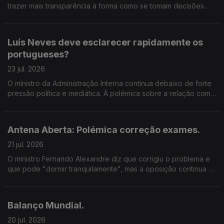
trazer mais transparência à forma como se tomam decisões
políticas em Portugal.
Luís Neves deve esclarecer rapidamente os
portugueses?
23 jul. 2026
O ministro da Administração Interna continua debaixo de forte
pressão política e mediática. À polémica sobre a relação com
um empreiteiro que realizou obras numa propriedade sua e
que também foi adjudicatário de contratos da Polícia
Judiciária, juntou-se agora a abertura de um inquérito
Antena Aberta: Polémica correção exames.
relacionado com um atrelado apreendido numa operação
antidroga e encontrado nas instalações dessa mesma
21 jul. 2026
empresa. Luís Neves garante que vai responder a todas as
O ministro Fernando Alexandre diz que corrigiu o problema e
dúvidas e diz estar a reunir documentos para esclarecer o
que pode "dormir tranquilamente", mas a oposição continua a
caso. Mas, para muitos, continuam por responder perguntas
questionar a gestão do processo. No dia em que arranca a
fundamentais. Numa democracia, quando um governante
segunda fase dos exames, voltamos ao tema. Ficou
enfrenta suspeitas ou polémicas desta dimensão, basta
convencido pelas explicações dadas pelo ministro da
prometer esclarecimentos ou é necessário prestar contas de
Balanço Mundial.
Educação? Num período em que milhares de estudantes
forma imediata e detalhada? E quando estão em causa
escolhem os próximos passos académicos, importa perguntar:
20 jul. 2026
instituições tão sensíveis como a Polícia Judiciária, o que é