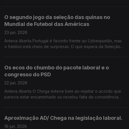
sociedades enfrentam os grandes riscos naturais do século
XXI. Queremos ouvir a sua experiência e a sua opinião.
800220101-223399956
O segundo jogo da seleção das quinas no
Mundial de Futebol das Américas
23 jun. 2026
Antena Aberta Portugal é favorito frente ao Uzbequistão, mas
o futebol está cheio de surpresas. O que espera da Seleção
Nacional? Que erros não podem ser cometidos? Excesso de
confiança, falta de eficácia ou dificuldades na finalização?
Os ecos do chumbo do pacote laboral e o
congresso do PSD
22 jun. 2026
Antena Aberta O Chega esteve bem ao rejeitar o acordo que
parecia estar encaminhado ou revelou falta de consistência
política? Como avalia a reação e as propostas de Luís
Montenegro anunciadas no congresso do PSD? 800220101
223399956Antena Aberta O Chega esteve bem ao rejeitar o
Aproximação AD/ Chega na legislação laboral.
acordo que parecia estar encaminhado ou revelou falta de
consistência política? Como avalia a reação e as propostas de
19 jun. 2026