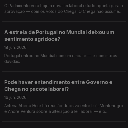
Luís Montenegro anunciadas no congresso do PSD?
O Parlamento vota hoje a nova lei laboral e tudo aponta para a
aprovação — com os votos do Chega. O Chega não assume
formalmente o sentido de voto, mas o líder André Ventura
referiu-se a uma “vitória dos trabalhadores” e reivindica
ganhos em férias, turnos e direitos parentais. Esta lei melhora a
A estreia de Portugal no Mundial deixou um
vida de quem trabalha — ou abre a porta a mais
sentimento agridoce?
precariedade? Que leitura faz desta aproximação entre
Governo e Chega? E no seu dia-a-dia: o que espera que
18 jun. 2026
mude com esta reforma laboral? O que espera do papel do
Portugal entrou no Mundial com um empate — e com muitas
Presidente da República?
dúvidas.
Pode haver entendimento entre Governo e
Chega no pacote laboral?
16 jun. 2026
Antena Aberta Hoje há reunião decisiva entre Luís Montenegro
e André Ventura sobre a alteração à lei laboral — e o
desfecho pode ditar o rumo político das próximas semanas. O
Chega admite abertura para negociar… mas coloca condições