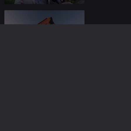
24 jun. 2026
23 jun. 2026
937320