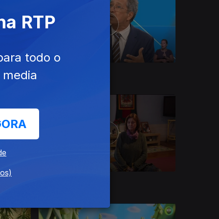
 na RTP
para todo o
e media
29 jul. 2026
GORA
de
dos)
23 jul. 2026