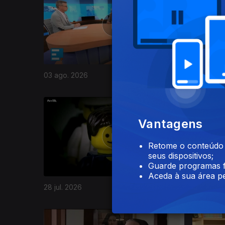
03 ago. 2026
31 jul. 20
944523
Vantagens
Retome o conteúdo a
seus dispositivos;
Guarde programas f
Aceda à sua área pe
28 jul. 2026
27 jul. 20