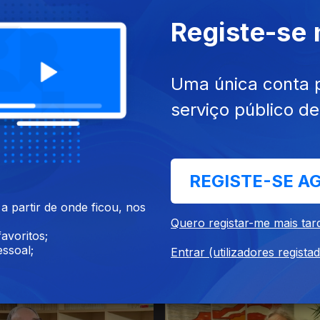
Registe-se
Uma única conta 
serviço público d
26
30 jul. 2026
REGISTE-SE A
 partir de onde ficou, nos
Quero registar-me mais tar
avoritos;
ssoal;
Entrar (utilizadores regista
26
24 jul. 2026