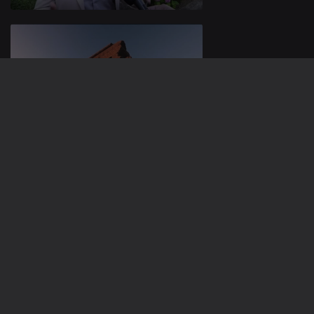
24 jun. 2026
23 jun. 2026
937320