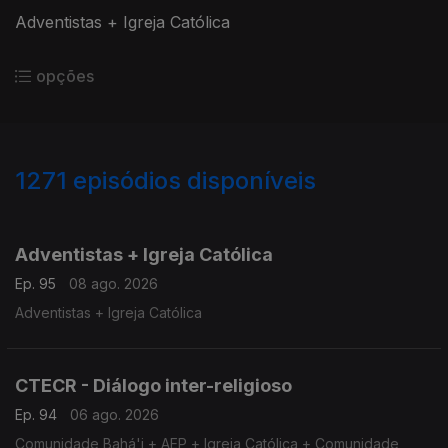
Adventistas + Igreja Católica
opções
1271
episódios disponíveis
941952
935795
929052
923103
916359
910145
903849
898864
893939
887354
Adventistas + Igreja Católica
Ep. 95
08 ago. 2026
Adventistas + Igreja Católica
CTECR - Diálogo inter-religioso
Ep. 94
06 ago. 2026
Comunidade Bahá'i + AEP + Igreja Católica + Comunidade