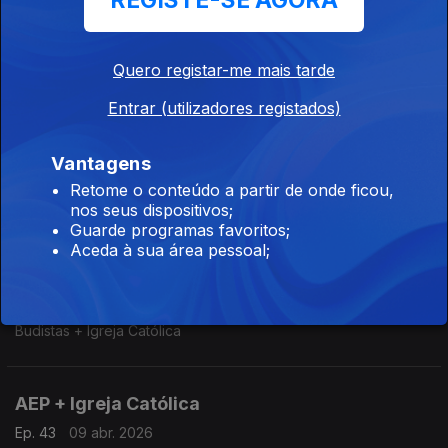
REGISTE-SE AGORA
AEP + Igreja Católica
Ep. 47
18 abr. 2026
AEP + Igreja Católica
Quero registar-me mais tarde
Entrar (utilizadores registados)
Comunidade Bahá'í + Igreja Católica
Vantagens
Ep. 46
16 abr. 2026
Retome o conteúdo a partir de onde ficou,
Comunidade Bahá'í + Igreja Católica
nos seus dispositivos;
Guarde programas favoritos;
Aceda à sua área pessoal;
Budistas + Igreja Católica
Ep. 44
11 abr. 2026
Budistas + Igreja Católica
AEP + Igreja Católica
Ep. 43
09 abr. 2026