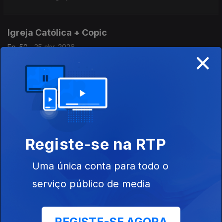
Igreja Católica + Copic
Ep. 50
25 abr. 2026
×
Igreja Católica + Copic
AEP + Copic + Igreja Católica
Ep. 49
23 abr. 2026
AEP + Copic + Igreja Católica
Registe-se na RTP
Igreja Católica + AEP
Uma única conta para todo o
Ep. 48
19 abr. 2026
serviço público de media
Igreja Católica + AEP