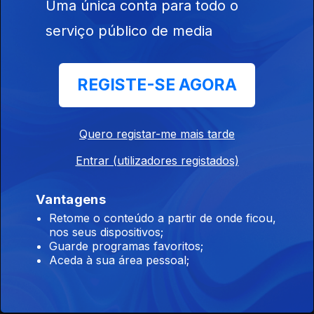
Uma única conta para todo o
Ep. 63
24 mai. 2026
serviço público de media
Igreja Católica + Adventistas
Igreja Católica
REGISTE-SE AGORA
Ep. 62
23 mai. 2026
Igreja Católica
Quero registar-me mais tarde
Entrar (utilizadores registados)
Igreja Católica + União Budista Portuguesa
Ep. 61
21 mai. 2026
Vantagens
Igreja Católica + União Budista Portuguesa
Retome o conteúdo a partir de onde ficou,
nos seus dispositivos;
Guarde programas favoritos;
Aceda à sua área pessoal;
Igreja Católica + AEP
Ep. 60
17 mai. 2026
Igreja Católica + AEP