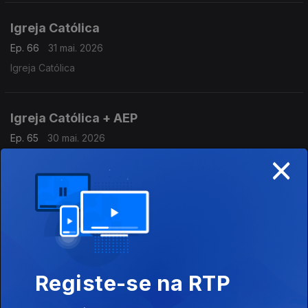
Igreja Católica
Ep. 66
31 mai. 2026
Igreja Católica
Igreja Católica + AEP
Ep. 65
30 mai. 2026
×
Igreja Católica + AEP
Igreja Católica + União Budista Portuguesa
Ep. 64
28 mai. 2026
Igreja Católica + União Budista Portuguesa
Registe-se na RTP
Igreja Católica + Adventistas