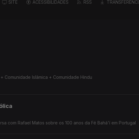
SITE
ACESSIBILIDADES
RSS
TRANSFERÊNCI
a + Comunidade Islâmica + Comunidade Hindu
a + Comunidade Islâmica + Comunidade Hindu
ólica
rsa com Rafael Matos sobre os 100 anos da Fé Bahá'í em Portugal