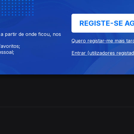
ugal + Igreja Católica
ja Católica
REGISTE-SE A
 partir de onde ficou, nos
Quero registar-me mais tar
avoritos;
ssoal;
Entrar (utilizadores regista