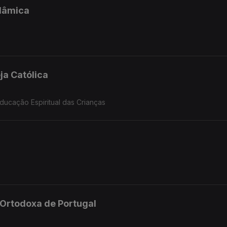
slâmica
ja Católica
ucação Espiritual das Crianças
a Ortodoxa de Portugal