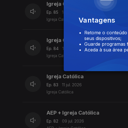
Igreja Católica Ortodoxa de Port
Ep. 85
16 jul. 2026
Vantagens
Igreja Católica Ortodoxa de Portugal + Igre
Retome o conteúdo a
seus dispositivos;
Igreja Católica + AEP
Guarde programas f
Ep. 84
12 jul. 2026
Aceda à sua área pe
Igreja Católica + AEP
Igreja Católica
Ep. 83
11 jul. 2026
Igreja Católica
AEP + Igreja Católica
Ep. 82
09 jul. 2026