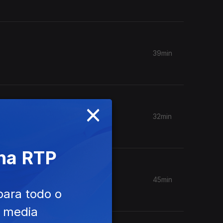
39min
×
32min
 na RTP
45min
para todo o
e media