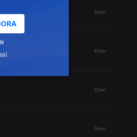
39min
GORA
de
45min
dos)
32min
39min