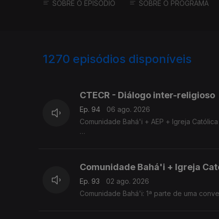
SOBRE O EPISÓDIO
SOBRE O PROGRAMA
1270
episódios disponíveis
941950
935792
CTECR - Diálogo inter-religioso
Ep. 94
06 ago. 2026
Comunidade Bahá'i + AEP + Igreja Católic
Comunidade Bahá'i + AEP + Igreja Católic
Comunidade Bahá'i + Igreja Cat
Ep. 93
02 ago. 2026
Comunidade Bahá'i: 1ª parte de uma conve