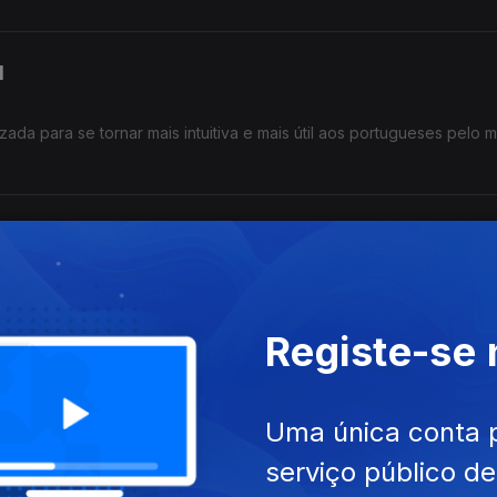
l
izada para se tornar mais intuitiva e mais útil aos portugueses pelo
o de 2025
s distantes onde vivem e trabalham portugueses no estrangeiros. F
Registe-se
Uma única conta 
 mas que têm propriedades em Portugal, podem fazer uso dos serviç
serviço público d