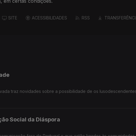
, em certas condições.
SITE
ACESSIBILIDADES
RSS
TRANSFERÊNCI
dade
vada traz novidades sobre a possibilidade de os lusodescendente
ão Social da Diáspora
comunicação fora de Portugal e que estão ligados às comunidades