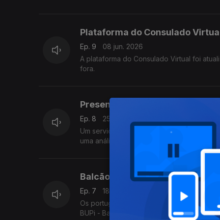
Plataforma do Consulado Virtua
Ep. 9
08 jun. 2026
A plataforma do Consulado Virtual foi atual
fora.
Presenças consulares - balanç
Ep. 8
25 mai. 2026
Um serviço que se desloca aos locais mai
uma análise aos número de 2025.
Balcão Único do Prédio
Ep. 7
18 mai. 2026
Os portugueses a residir no estrangeiro,
BUPi - Balcão Único do Prédio.