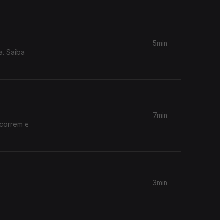
5min
a. Saiba
7min
ocorrem e
3min