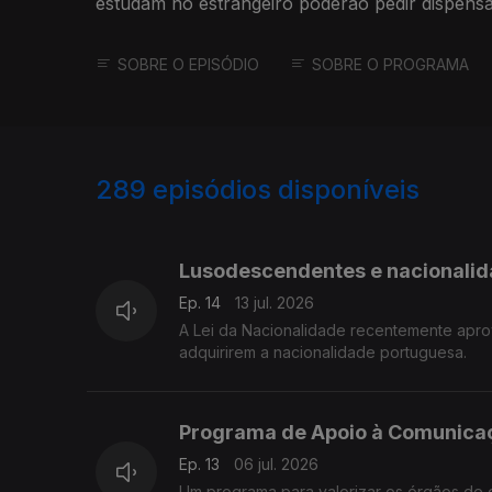
estudam no estrangeiro poderão pedir dispensa
SOBRE O EPISÓDIO
SOBRE O PROGRAMA
289
episódios disponíveis
919922
883668
855808
Lusodescendentes e nacionali
Ep. 14
13 jul. 2026
A Lei da Nacionalidade recentemente apro
adquirirem a nacionalidade portuguesa.
Programa de Apoio à Comunicaç
Ep. 13
06 jul. 2026
Um programa para valorizar os órgãos de 