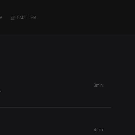
A
PARTILHA
3min
s
4min