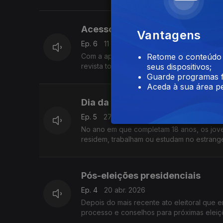
Acesso ao ensino superior para
Vantagens
Ep. 6
11 mai. 2026
Com a aproximação do período de candidat
Retome o conteúdo a
revista todo o procedimento e documentaç
seus dispositivos;
Guarde programas f
Aceda à sua área pe
Dia da Defesa Nacional
Ep. 5
27 abr. 2026
No ano em que completam 18 anos, os jov
residem, trabalham ou estudam no estrang
Pós-eleições presidenciais
Ep. 4
20 abr. 2026
Depois do mais recente ato eleitoral que
processo e conselhos para próximas eleiç