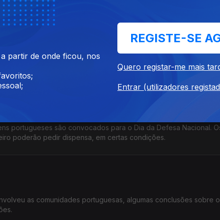
 emigrantes
REGISTE-SE A
uras ao ensino superior para o ano letivo 2026 / 2027, passamos 
 partir de onde ficou, nos
ão necessária.
Quero registar-me mais tar
avoritos;
ssoal;
Entrar (utilizadores regista
ens portugueses são convocados para o Dia da Defesa Nacional. O
eiro poderão pedir dispensa, em certas condições.
 envolveu as comunidades portuguesas, algumas conclusões sobre o
ões.