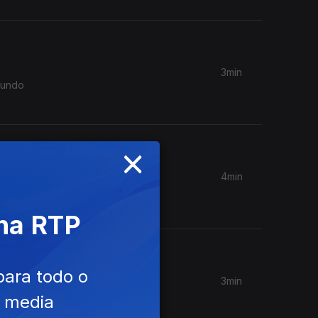
3min
 mundo
×
4min
azemos
 na RTP
para todo o
3min
os do
e media