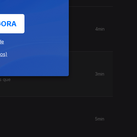
GORA
4min
em
de
dos)
3min
s que
5min