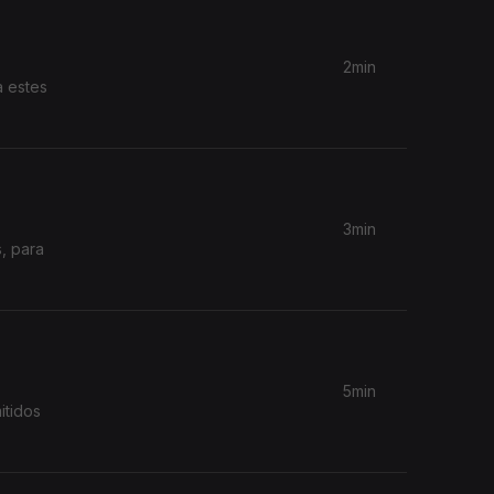
2min
a estes
3min
, para
5min
itidos