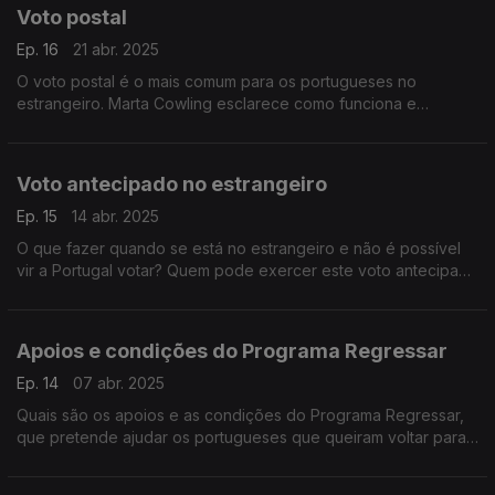
Voto postal
Ep. 16
21 abr. 2025
O voto postal é o mais comum para os portugueses no
estrangeiro. Marta Cowling esclarece como funciona e
sublinha regras essenciais para que seja válido. Uma conversa
com Maria de São José.
Voto antecipado no estrangeiro
Ep. 15
14 abr. 2025
O que fazer quando se está no estrangeiro e não é possível
vir a Portugal votar? Quem pode exercer este voto antecipado
e em que datas? Marta Cowling responde na conversa com
Maria de São José.
Apoios e condições do Programa Regressar
Ep. 14
07 abr. 2025
Quais são os apoios e as condições do Programa Regressar,
que pretende ajudar os portugueses que queiram voltar para
o país? É o tema da conversa de Maria de São José com
Marta Cowling.