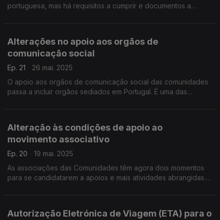
portuguesa, mas há requisitos a cumprir e documentos a
apresentar. Marta Cowling explica na conversa com Maria de
São José.
Alterações no apoio aos orgãos de
comunicação social
Ep. 21
26 mai. 2025
O apoio aos orgãos de comunicação social das comunidades
passa a incluir orgãos sediados em Portugal. É uma das
mudanças explicadas por Marta Cowling na conversa com
Maria de São José.
Alteração às condições de apoio ao
movimento associativo
Ep. 20
19 mai. 2025
As associações das Comunidades têm agora dois momentos
para se candidatarem a apoios e mais atividades abrangidas.
Uma conversa de Maria de São José com Marta Cowling.
Autorização Eletrónica de Viagem (ETA) para o