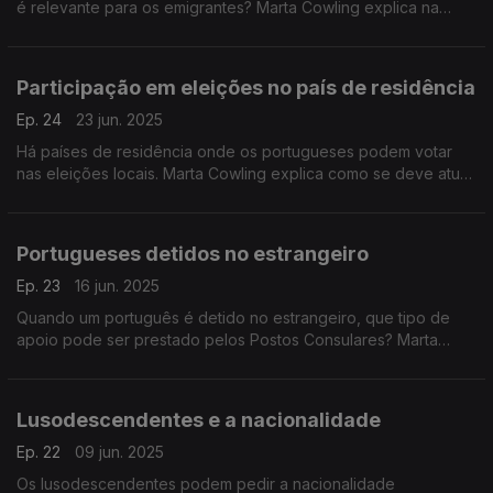
é relevante para os emigrantes? Marta Cowling explica na
conversa com Maria de São José.
Participação em eleições no país de residência
Ep. 24
23 jun. 2025
Há países de residência onde os portugueses podem votar
nas eleições locais. Marta Cowling explica como se deve atuar
e fala nas vantagens desta participação, na conversa com
Maria de São José.
Portugueses detidos no estrangeiro
Ep. 23
16 jun. 2025
Quando um português é detido no estrangeiro, que tipo de
apoio pode ser prestado pelos Postos Consulares? Marta
Cowling responde na conversa com Maria de São José.
Lusodescendentes e a nacionalidade
Ep. 22
09 jun. 2025
Os lusodescendentes podem pedir a nacionalidade