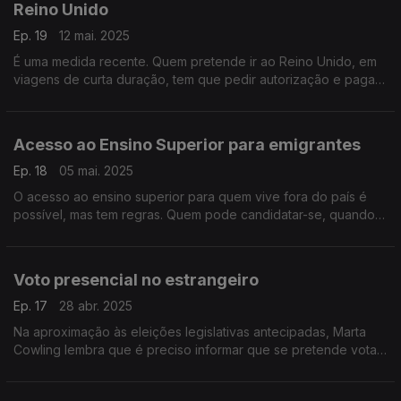
Reino Unido
Ep. 19
12 mai. 2025
É uma medida recente. Quem pretende ir ao Reino Unido, em
viagens de curta duração, tem que pedir autorização e pagar.
Todos os esclarecimentos com Marta Cowling na conversa
com Maria de São José.
Acesso ao Ensino Superior para emigrantes
Ep. 18
05 mai. 2025
O acesso ao ensino superior para quem vive fora do país é
possível, mas tem regras. Quem pode candidatar-se, quando e
como? As perguntas com resposta de Marta Cowling na
conversa com Maria de São José.
Voto presencial no estrangeiro
Ep. 17
28 abr. 2025
Na aproximação às eleições legislativas antecipadas, Marta
Cowling lembra que é preciso informar que se pretende votar
presencialmente no estrangeiro e há datas a cumprir. Uma
conversa com Maria de São José.