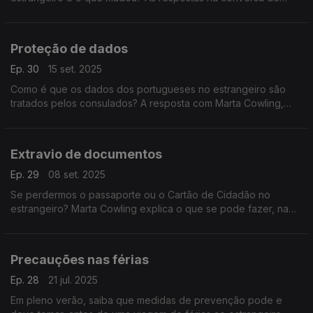
Marta Cowling com Maria de São José.
Proteção de dados
Ep. 30
15 set. 2025
Como é que os dados dos portugueses no estrangeiro são
tratados pelos consulados? A resposta com Marta Cowling,
numa conversa com Maria de São José.
Extravio de documentos
Ep. 29
08 set. 2025
Se perdermos o passaporte ou o Cartão de Cidadão no
estrangeiro? Marta Cowling explica o que se pode fazer, na
conversa com Maria de São José.
Precauções nas férias
Ep. 28
21 jul. 2025
Em pleno verão, saiba que medidas de prevenção pode e