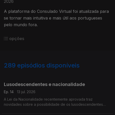
2026
A plataforma do Consulado Virtual foi atualizada para
se tornar mais intuitiva e mais útil aos portugueses
pelo mundo fora.
opções
289
episódios disponíveis
919922
883668
855808
832975
Lusodescendentes e nacionalidade
Ep. 14
13 jul. 2026
A Lei da Nacionalidade recentemente aprovada traz
novidades sobre a possibilidade de os lusodescendentes
adquirirem a nacionalidade portuguesa.