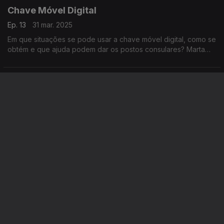
Chave Móvel Digital
Ep. 13
31 mar. 2025
Em que situações se pode usar a chave móvel digital, como se
obtém e que ajuda podem dar os postos consulares? Marta
Cowling responde na conversa com Maria de São José.
Viagens de menores
Ep. 12
24 mar. 2025
Marta Cowling explica o que fazer nos casos de viagens de
menores, sozinhos ou acompanhados. Uma conversa com
Maria de São José.
Apoios na repatriação
Ep. 11
17 mar. 2025
Que apoios existem em caso de repatriação e de emigrantes
em situação de carência financeira? As respostas dadas por
Marta Cowling numa conversa com Maria de São José.