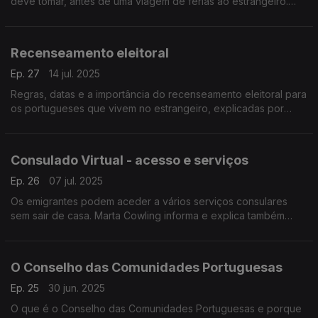
deve tomar, antes de uma viagem de férias ao estrangeiro.
Informações úteis e conselhos deixados por Marta Cowling na
conversa com Maria de São José.
Recenseamento eleitoral
Ep. 27
14 jul. 2025
Regras, datas e a importância do recenseamento eleitoral para
os portugueses que vivem no estrangeiro, explicadas por
Marta Cowling, numa conversa com João Bacalhau.
Consulado Virtual - acesso e serviços
Ep. 26
07 jul. 2025
Os emigrantes podem aceder a vários serviços consulares
sem sair de casa. Marta Cowling informa e explica também
como é feito o acesso. Uma conversa com Maria de São José.
O Conselho das Comunidades Portuguesas
Ep. 25
30 jun. 2025
O que é o Conselho das Comunidades Portuguesas e porque