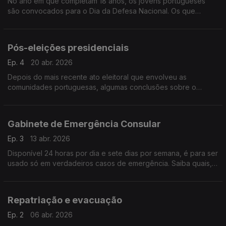
No ano em que completam 18 anos, os jovens portugueses
são convocados para o Dia da Defesa Nacional. Os que
residem, trabalham ou estudam no estrangeiro poderão pedir
dispensa, em certas condições.
Pós-eleições presidenciais
Ep. 4
20 abr. 2026
Depois do mais recente ato eleitoral que envolveu as
comunidades portuguesas, algumas conclusões sobre o
processo e conselhos para próximas eleições.
Gabinete de Emergência Consular
Ep. 3
13 abr. 2026
Disponível 24 horas por dia e sete dias por semana, é para ser
usado só em verdadeiros casos de emergência. Saiba quais,
neste episódio.
Repatriação e evacuação
Ep. 2
06 abr. 2026