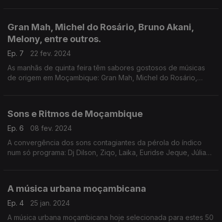
Azagaia , Ras Haitrim, Gran Mah, Tanselle entre outros.
Gran Mah, Michel do Rosário, Bruno Akani,
Melony, entre outros.
Ep. 7
22 fev. 2024
As manhãs de quinta feira têm sabores gostosos de músicas
de origem em Moçambique: Gran Mah, Michel do Rosário,
Bruno Akani, Melony, Nondje, Walter Olesse entre outros
Sons e Ritmos de Moçambique
Ep. 6
08 fev. 2024
A convergência dos sons contagiantes da pérola do índico
num só programa: Dj Dilson, Ziqo, Laika, Euridse Jeque, Júlia
Duarte, Mr. Bow, Kapadech e Djaaka entre outros.
A música urbana moçambicana
Ep. 4
25 jan. 2024
A música urbana moçambicana hoje selecionada para estes 50