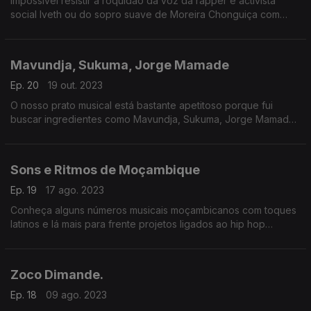
Impossível resistir a roquidão da voz da rapper e activista
social Iveth ou do sopro suave de Moreira Chonguiça com
fortes vibes da terra que ostenta a terceira maior baia do
mundo, Cabo Delgado. Deixa-te ficar
Mavundja, Sukuma, Jorge Mamade
Ep. 20
19 out. 2023
O nosso prato musical está bastante apetitoso porque fui
buscar ingredientes como Mavundja, Sukuma, Jorge Mamade
e o baixo solo de Isac Project. Deixa-te ficar!
Sons e Ritmos de Moçambique
Ep. 19
17 ago. 2023
Conheça alguns números musicais moçambicanos com toques
latinos e lá mais para frente projetos ligados ao hip hop
moçambicano.
Zoco Dimande.
Ep. 18
09 ago. 2023