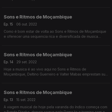
música, feita por estas paragens do índico.
Sons e Ritmos de Moçambique
Ep. 15
06 out. 2022
Como é bom estar de volta ao Sons e Ritmos de Moçambique
e oferecer uma sequencia rica e diversificada de musica
Made in Moz.
Sons e Ritmos de Moçambique
Ep. 14
29 set. 2022
Hoje a musica é ao vivo aqui no Sons e Ritmos de
Moçambique, Deltino Guerreiro e Valter Mabas emprestam sua
guitarra, Simba faz o melhor hip hop, Ghorwane vibram contigo
entre tantos outros.
Sons e Ritmos de Moçambique
Ep. 13
15 set. 2022
A viagem musical de hoje pela varanda do índico começa com
a Banda Djaaka, depois segue pela Dama Ija e termina com o