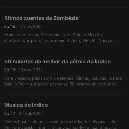
Hernani entre outros
Ritmos quentes da Zambézia
Ep. 19
17 nov. 2022
Ritmos quentes da Zambézia, Tete, Beira e Maputo
interpretados por estrelas como Sanelo, Vitó, Mr. Nungué,
Dayon Vuma, Dr. Apingar, Elcides Carlos e Deodato Siquir.
50 minutos do melhor da pérola do índico
Ep. 18
10 nov. 2022
Hoje viajamos pelos sons de Neyma, Minhas, Sukuma, Wanda
Baloi e Rahima. Aproximadamente 50 minutos do melhor da
pérola do índico
Música do Indico
Ep. 17
27 out. 2022
Vamos buscar do nosso baú de recordações. Algumas são
bem preciosistas, por isso convidamos-lhe a ficar a ouvir