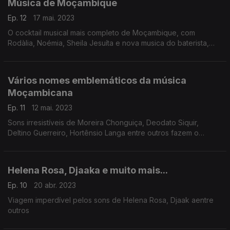
Música de Moçambique
Ep. 12
17 mai. 2023
O cocktail musical mais completo de Moçambique, com
Rodàlia, Noémia, Sheila Jesuíta e nova musica do baterista,
interprete e compositor Frank Paco.
Vários nomes emblemáticos da música
Moçambicana
Ep. 11
12 mai. 2023
Sons irresistíveis de Moreira Chonguiça, Deodato Siquir,
Deltino Guerreiro, Hortênsio Langa entre outros fazem o
programa de hoje.
Helena Rosa, Djaaka e muito mais...
Ep. 10
20 abr. 2023
Viagem imperdível pelos sons de Helena Rosa, Djaak aentre
outros