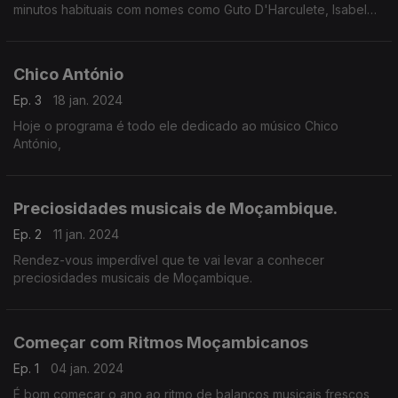
minutos habituais com nomes como Guto D'Harculete, Isabel
Novela, Mark Exxodus, Hot Blaze, Mavundja entre outros.
Chico António
Ep. 3
18 jan. 2024
Hoje o programa é todo ele dedicado ao músico Chico
António,
Preciosidades musicais de Moçambique.
Ep. 2
11 jan. 2024
Rendez-vous imperdível que te vai levar a conhecer
preciosidades musicais de Moçambique.
Começar com Ritmos Moçambicanos
Ep. 1
04 jan. 2024
É bom começar o ano ao ritmo de balanços musicais frescos