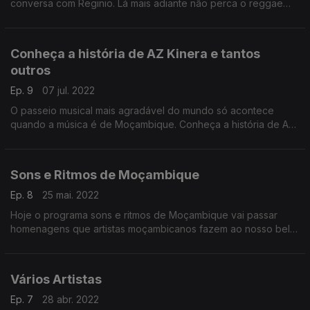
conversa com Reginio. Lá mais adiante não perca o reggae
dos Gran Mah e Nelson Nhachungue.
Conheça a história de AZ Kinera e tantos
outros
Ep. 9
07 jul. 2022
O passeio musical mais agradável do mundo só acontece
quando a música é de Moçambique. Conheça a história de AZ
Kinera e tantos outros.
Sons e Ritmos de Moçambique
Ep. 8
25 mai. 2022
Hoje o programa sons e ritmos de Moçambique vai passar
homenagens que artistas moçambicanos fazem ao nosso belo
e promissor continente africano
Vários Artistas
Ep. 7
28 abr. 2022