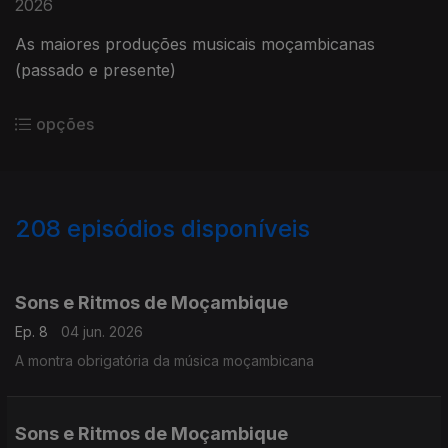
2026
As maiores produções musicais moçambicanas
(passado e presente)
opções
208
episódios disponíveis
890685
844138
801955
753019
710759
676342
645034
597654
569990
Sons e Ritmos de Moçambique
Ep. 8
04 jun. 2026
A montra obrigatória da música moçambicana
Sons e Ritmos de Moçambique