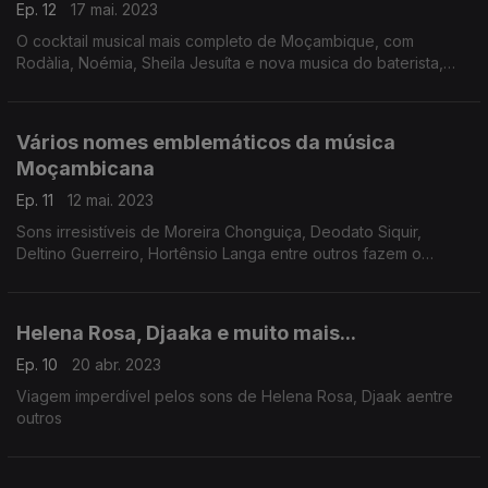
Ep. 12
17 mai. 2023
O cocktail musical mais completo de Moçambique, com
Rodàlia, Noémia, Sheila Jesuíta e nova musica do baterista,
interprete e compositor Frank Paco.
Vários nomes emblemáticos da música
Moçambicana
Ep. 11
12 mai. 2023
Sons irresistíveis de Moreira Chonguiça, Deodato Siquir,
Deltino Guerreiro, Hortênsio Langa entre outros fazem o
programa de hoje.
Helena Rosa, Djaaka e muito mais...
Ep. 10
20 abr. 2023
Viagem imperdível pelos sons de Helena Rosa, Djaak aentre
outros