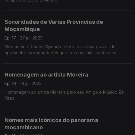
Sonoridades de Varias Províncias de
Moçambique
Ep. 17
27 jul. 2023
Meu nome é Carlos Mponda e terei o imenso prazer de
apresentar as sonoridades que cozem a música feita em
Maputo, gaza, Inhambane, Manica, sofala, tete, Zambezia,
Nampula, cabo Delgado e Niassa.
Homenagem ao artista Moreira
Ep. 16
19 jul. 2023
Homenagem ao artista Moreira pelo seu Amigo e Músico Zé
Pires.
Nomes mais icônicos do panorama
moçambicano