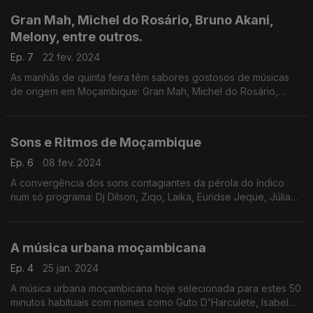
Gran Mah, Michel do Rosário, Bruno Akani,
Melony, entre outros.
Ep. 7
22 fev. 2024
As manhãs de quinta feira têm sabores gostosos de músicas
de origem em Moçambique: Gran Mah, Michel do Rosário,
Bruno Akani, Melony, Nondje, Walter Olesse entre outros
Sons e Ritmos de Moçambique
Ep. 6
08 fev. 2024
A convergência dos sons contagiantes da pérola do índico
num só programa: Dj Dilson, Ziqo, Laika, Euridse Jeque, Júlia
Duarte, Mr. Bow, Kapadech e Djaaka entre outros.
A música urbana moçambicana
Ep. 4
25 jan. 2024
A música urbana moçambicana hoje selecionada para estes 50
minutos habituais com nomes como Guto D'Harculete, Isabel