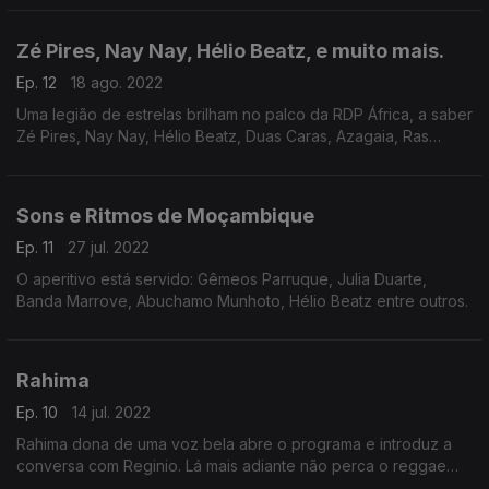
Zé Pires, Nay Nay, Hélio Beatz, e muito mais.
Ep. 12
18 ago. 2022
Uma legião de estrelas brilham no palco da RDP África, a saber
Zé Pires, Nay Nay, Hélio Beatz, Duas Caras, Azagaia, Ras
Haitrim, Eliseu Meneses entre outros.
Sons e Ritmos de Moçambique
Ep. 11
27 jul. 2022
O aperitivo está servido: Gêmeos Parruque, Julia Duarte,
Banda Marrove, Abuchamo Munhoto, Hélio Beatz entre outros.
Rahima
Ep. 10
14 jul. 2022
Rahima dona de uma voz bela abre o programa e introduz a
conversa com Reginio. Lá mais adiante não perca o reggae
dos Gran Mah e Nelson Nhachungue.