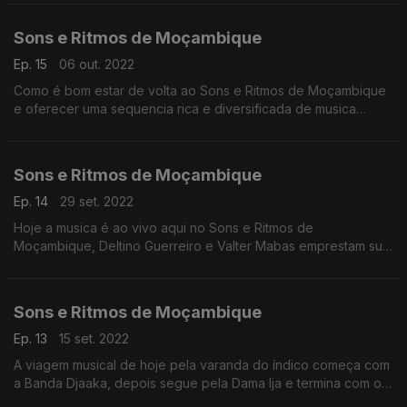
Sons e Ritmos de Moçambique
Ep. 15
06 out. 2022
Como é bom estar de volta ao Sons e Ritmos de Moçambique
e oferecer uma sequencia rica e diversificada de musica
Made in Moz.
Sons e Ritmos de Moçambique
Ep. 14
29 set. 2022
Hoje a musica é ao vivo aqui no Sons e Ritmos de
Moçambique, Deltino Guerreiro e Valter Mabas emprestam sua
guitarra, Simba faz o melhor hip hop, Ghorwane vibram contigo
entre tantos outros.
Sons e Ritmos de Moçambique
Ep. 13
15 set. 2022
A viagem musical de hoje pela varanda do índico começa com
a Banda Djaaka, depois segue pela Dama Ija e termina com o
cpoelctivo feminino Basati Bamintsu.