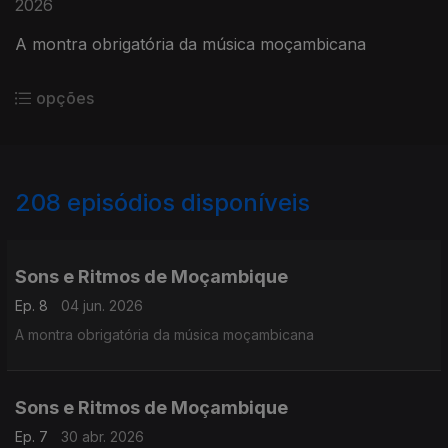
2026
A montra obrigatória da música moçambicana
opções
208
episódios disponíveis
890685
844138
801955
753019
710759
676342
645034
597654
569990
Sons e Ritmos de Moçambique
Ep. 8
04 jun. 2026
A montra obrigatória da música moçambicana
Sons e Ritmos de Moçambique
Ep. 7
30 abr. 2026