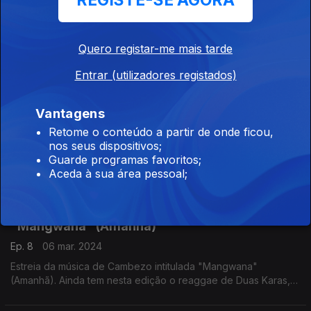
REGISTE-SE AGORA
Ep. 10
21 mar. 2024
Bem vindo ao passeio musical mais moçambicano a nível das
Quero registar-me mais tarde
rádios mundiais. Desfile de Sáldicos, Stewart Sukuma, G2,
Hernani da Silva, 3H, Duas Caras, Slowly, Mr. Kuka, Cláudio
Entrar (utilizadores registados)
Ismael, Denny OG, C Duarte e Michel do Rosár
Grandes músicas da pérola do Indico
Vantagens
Ep. 9
14 mar. 2024
Retome o conteúdo a partir de onde ficou,
Grandes músicas da pérola do índico: Yadah Angel, Vee
nos seus dispositivos;
Chemane, G2, Dj Faya entre outros.
Guarde programas favoritos;
Aceda à sua área pessoal;
Estreia da música de Cambezo intitulada
"Mangwana" (Amanhã)
Ep. 8
06 mar. 2024
Estreia da música de Cambezo intitulada "Mangwana"
(Amanhã). Ainda tem nesta edição o reaggae de Duas Karas,
Azagaia , Ras Haitrim, Gran Mah, Tanselle entre outros.