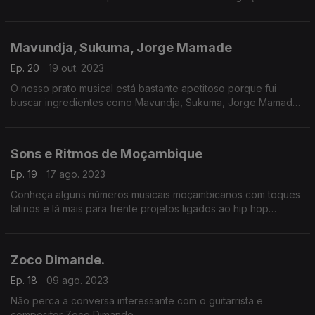
fortes vibes da terra que ostenta a terceira maior baia do
mundo, Cabo Delgado. Deixa-te ficar
Mavundja, Sukuma, Jorge Mamade
Ep. 20
19 out. 2023
O nosso prato musical está bastante apetitoso porque fui
buscar ingredientes como Mavundja, Sukuma, Jorge Mamade
e o baixo solo de Isac Project. Deixa-te ficar!
Sons e Ritmos de Moçambique
Ep. 19
17 ago. 2023
Conheça alguns números musicais moçambicanos com toques
latinos e lá mais para frente projetos ligados ao hip hop
moçambicano.
Zoco Dimande.
Ep. 18
09 ago. 2023
Não perca a conversa interessante com o guitarrista e
compositor Zoco Dimande.