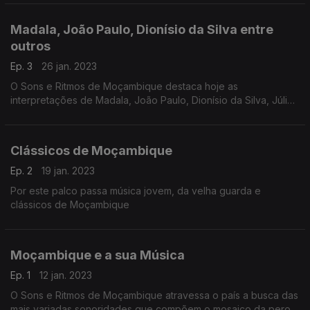
Madala, João Paulo, Dionísio da Silva entre
outros
Ep. 3
26 jan. 2023
O Sons e Ritmos de Moçambique destaca hoje as
interpretações de Madala, João Paulo, Dionísio da Silva, Júlia
Duarte, Valdemiro José, Slowly, Projecto DXM, C Duarte e
Michael do Rosário.
Clássicos de Moçambique
Ep. 2
19 jan. 2023
Por este palco passa música jovem, da velha guarda e
clássicos de Moçambique
Moçambique e a sua Música
Ep. 1
12 jan. 2023
O Sons e Ritmos de Moçambique atravessa o país a busca das
mais variadas sonoridades que compõem o mosaico da perola