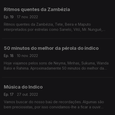
Ritmos quentes da Zambézia
Ep. 19
17 nov. 2022
Ritmos quentes da Zambézia, Tete, Beira e Maputo
interpretados por estrelas como Sanelo, Vitó, Mr. Nungué,
Dayon Vuma, Dr. Apingar, Elcides Carlos e Deodato Siquir.
50 minutos do melhor da pérola do índico
Ep. 18
10 nov. 2022
Hoje viajamos pelos sons de Neyma, Minhas, Sukuma, Wanda
Baloi e Rahima. Aproximadamente 50 minutos do melhor da
pérola do índico
Música do Indico
Ep. 17
27 out. 2022
Vamos buscar do nosso baú de recordações. Algumas são
bem preciosistas, por isso convidamos-lhe a ficar a ouvir
música, feita por estas paragens do índico.