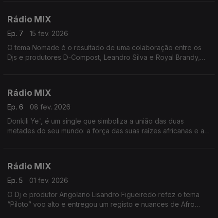
não tem fronteiras.
Rádio MIX
Ep. 7
15 fev. 2026
O tema Nomade é o resultado de uma colaboração entre os
Djs e produtores D-Compost, Leandro Silva e Royal Brandy,
com voz de com Ahmed Sosso.
Rádio MIX
Ep. 6
08 fev. 2026
Donkili Ye', é um single que simboliza a união das duas
metades do seu mundo: a força das suas raízes africanas e a
energia contemporânea.Para tornar este momento
verdadeiramente único, a cantora Aisha Diawara reuniu dois
ícones do Afro House: DJ Satelite e DJ Galio para uma
Rádio MIX
colaboração que é mais do que uma simples parceria
Ep. 5
01 fev. 2026
O Dj e produtor Angolano Lisandro Figueiredo refez o tema
“Piloto” voo alto e entregou um registo e nuances de Afro
house ao tema original da brasileira Flora Matos