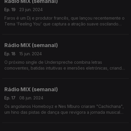
Rádio MIX (semanal)
Ep. 19
23 jun. 2024
Faros é um Dj e produtor francês, que lançou recentemente o
Tema 'Feeling You' que captura a atração suave oscilando
delicadamente entre a fantasia e os primeiros sopros de algo
mais profundo
Rádio MIX (semanal)
Ep. 18
15 jun. 2024
O próximo single de Underspreche combina letras
comoventes, batidas intuitivas e imersões eletrónicas, criando
uma experiência fascinante na pista de dança com paisagens
sonoras esotéricas durante 55 minutos.
Rádio MIX (semanal)
Ep. 17
08 jun. 2024
Os angolanos Homeboyz e Nes Mburo criaram "Cachichana",
um hino das pistas de dança que revigora a jornada musical
dos DJs e produtores, imbuído de paisagens sonoras
enigmáticas.