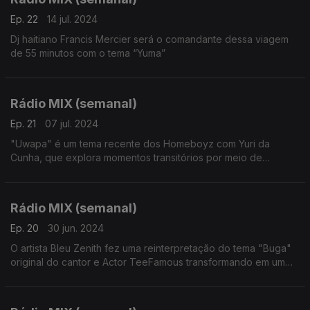
Ep. 22
14 jul. 2024
Dj haitiano Francis Mercier será o comandante dessa viagem
de 55 minutos com o tema “Yuma”
Rádio MIX (semanal)
Ep. 21
07 jul. 2024
"Uwapa" é um tema recente dos Homeboyz com Yuri da
Cunha, que explora momentos transitórios por meio de
paisagens sonoras intensas e subtis.
Rádio MIX (semanal)
Ep. 20
30 jun. 2024
O artista Bleu Zenith fez uma reinterpretação do tema "Buga"
original do cantor e Actor TeeFamous transformando em um
hino vibrante, despreocupada e entrega espiritual nesta
viagem sonora.