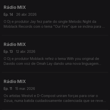
Rádio MIX
Ep. 14
26 abr. 2026
O Dj e produtor Jay fez parte do single Melodic Night da
Moblack Records com o tema "Our Fire” que se inclina para a
atmosfera e intensidade
Rádio MIX
Ep. 13
12 abr. 2026
O Dj e produtor Moblack refez o tema With you original de
Davido com voz de Omah Lay dando uma nova linguagem
rítmica e impulsionando o groove carregado por padrões que
se repetem
Rádio MIX
Ep. 11
15 mar. 2026
Os artistas Westvil e D-Compost uniram forças para criar o
Zizua, numa batida cuidadosamente cadenciada que se revela
gradualmente, guiada por contenção e atenção aos detalhes