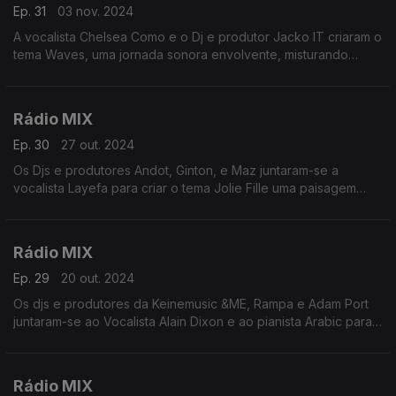
Ep. 31
03 nov. 2024
A vocalista Chelsea Como e o Dj e produtor Jacko IT criaram o
tema Waves, uma jornada sonora envolvente, misturando
instrumentais espaçosos e ondulações nítidas com a voz
apropriada de Chelsea.
Rádio MIX
Ep. 30
27 out. 2024
Os Djs e produtores Andot, Ginton, e Maz juntaram-se a
vocalista Layefa para criar o tema Jolie Fille uma paisagem
enigmática com Instrumentais e solos de guitarra orgânicos
Rádio MIX
Ep. 29
20 out. 2024
Os djs e produtores da Keinemusic &ME, Rampa e Adam Port
juntaram-se ao Vocalista Alain Dixon e ao pianista Arabic para
criarem o tema Thandaza
Rádio MIX