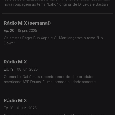
nova roupagem ao tema "Laho" original de Dj Léxis e Bastian
através da lente do afro house contemporâneo. Esse remix
será o destaque desta Viagem de 55 mnts.
Rádio MIX (semanal)
Ep. 20
15 jun. 2025
Os artistas Paget Bun Xapa e C- Mart lançaram o tema "Up
Down"
Rádio MIX
Ep. 19
08 jun. 2025
O tema Lik Dat é mais recente remix do dj e produtor
americano APE Drums. É uma jornada cuidadosamente
elaborada através da tensão, liberação e transformação.
Rádio MIX
Ep. 18
01 jun. 2025