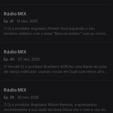
e deu toc uma frescura actual,
Rádio MIX
Ep. 41
14 dez. 2025
O Dj e produtor angolano Xtremo Soul expandiu o seu
território artístico com o tema "Bina na molimo" com as vozes
de Kaysha e Zenya Umoja
Rádio MIX
Ep. 40
07 dez. 2025
O Versátil Dj e produtor Brasileiro ACN fez uma litania de pista
de dança edificada usando vocais em Sualí com ritmos afro
dinâmicos. O tema “Creator” é uma coincidência de
ressonância e convicção.
Rádio MIX
Ep. 39
30 nov. 2025
O Dj e produtor Angolano Wilson Kentura, a apresentou
recentemente a sua visão do tema Deixa-me ir com a voz do