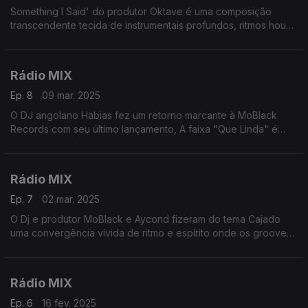
Something I Said' do produtor Oktave é uma composição
transcendente tecida de instrumentais profundos, ritmos house
dinâmicos e atmosféricos.
Rádio MIX
Ep. 8
09 mar. 2025
O DJ angolano Habias fez um retorno marcante à MoBlack
Records com seu último lançamento, A faixa "Que Linda" é
uma eletrizante faixa de dança conduzida por padrões de
batidas impulsivas e ritmos dinâmicos
Rádio MIX
Ep. 7
02 mar. 2025
O Dj e produtor MoBlack e Aycond fizeram do tema Cajado
uma convergência vívida de ritmo e espírito onde os grooves
do Afro house carregam o peso da tradição
Rádio MIX
Ep. 6
16 fev. 2025