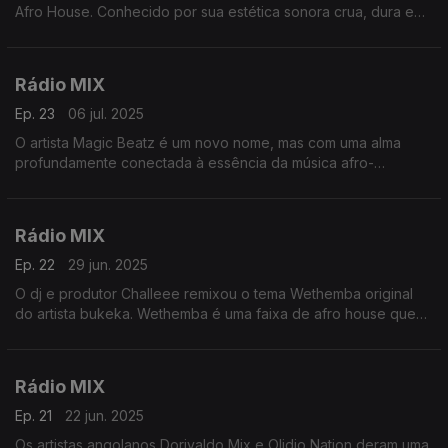
Afro House. Conhecido por sua estética sonora crua, dura e
intensa apresenta-nos o tema Kuya do seu novo EP Narco e
faz a abertura desta viagem de 55 mnts.
Rádio MIX
Ep. 23
06 jul. 2025
O artista Magic Beatz é um novo nome, mas com uma alma
profundamente conectada à essência da música afro-
eletrônica. Neste primeiro lançamento com a Seres produções
Rádio MIX
Ep. 22
29 jun. 2025
O dj e produtor Challeee remixou o tema Wethemba original
do artista bukeka. Wethemba é uma faixa de afro house que
incorpora transcendência e harmonia espiritual e será a
primeira música desta viagem de 55 mnts
Rádio MIX
Ep. 21
22 jun. 2025
Os artistas angolanos Dorivaldo Mix e Olidio Nation deram uma