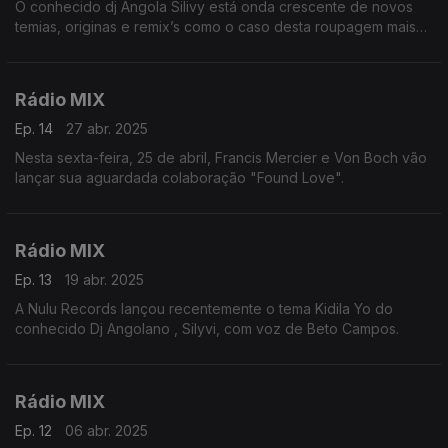
O conhecido dj Angola Silivy está onda crescente de novos
temias, originas e remix’s como o caso desta roupagem mais
entroncada de um dos temas da atualidade em Angola e não
só.
Rádio MIX
Ep. 14
27 abr. 2025
Nesta sexta-feira, 25 de abril, Francis Mercier e Von Boch vão
lançar sua aguardada colaboração "Found Love".
Rádio MIX
Ep. 13
19 abr. 2025
A Nulu Records lançou recentemente o tema Kidila Yo do
conhecido Dj Angolano , Silyvi, com voz de Beto Campos.
Rádio MIX
Ep. 12
06 abr. 2025