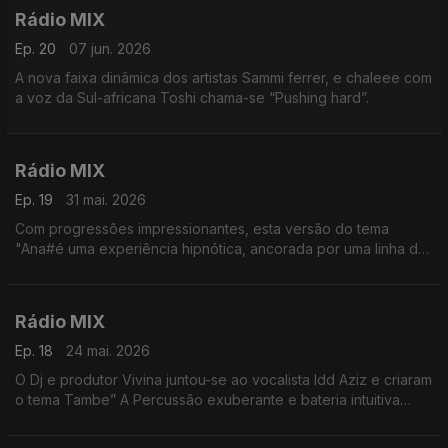
Rádio MIX
Ep. 20
07 jun. 2026
A nova faixa dinâmica dos artistas Sammi ferrer, e chaleee com
a voz da Sul-africana Toshi chama-se “Pushing hard”.
Rádio MIX
Ep. 19
31 mai. 2026
Com progressões impressionantes, esta versão do tema
"Ana#é uma experiência hipnótica, ancorada por uma linha de
baixo estável e acentuada por sintetizadores arejados e tons
quentes que irradiam movimento e a vontade
Rádio MIX
Ep. 18
24 mai. 2026
O Dj e produtor Vivina juntou-se ao vocalista Idd Aziz e criaram
o tema Tambe” A Percussão exuberante e bateria intuitiva
permeiam a música enquanto sintetizadores luminosos se
desdobram em texturas prismáticas