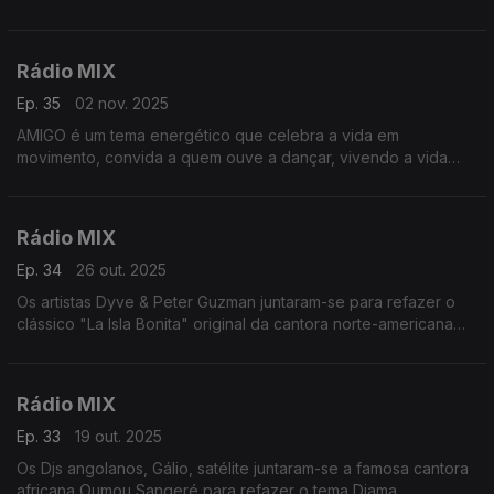
Rádio MIX
Ep. 35
02 nov. 2025
AMIGO é um tema energético que celebra a vida em
movimento, convida a quem ouve a dançar, vivendo a vida
com mais ritmo, bem estar e conexão profunda.
Rádio MIX
Ep. 34
26 out. 2025
Os artistas Dyve & Peter Guzman juntaram-se para refazer o
clássico "La Isla Bonita" original da cantora norte-americana
Madona imortalizando assim o Classic dos anos 90.
Rádio MIX
Ep. 33
19 out. 2025
Os Djs angolanos, Gálio, satélite juntaram-se a famosa cantora
africana Oumou Sangeré para refazer o tema Djama