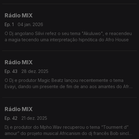
intensidade e sutileza
Rádio MIX
Ep. 1
04 jan. 2026
O Dj angolano Silivi refez o seu tema "Akuluwo", e reacendeu
a magia tecendo uma interpretação hipnótica do Afro House
Rádio MIX
Ep. 43
28 dez. 2025
O Dj e produtor Magic Beatz lançou recentemente o tema
Evayi, dando um presente de fim de ano aos amantes do Afro
House.
Rádio MIX
Ep. 42
21 dez. 2025
Dj e produtor do Mpho.Wav recuperou o tema “Tourment d”
amour” do projeto musical Africanism do dj francês Bob sinclair