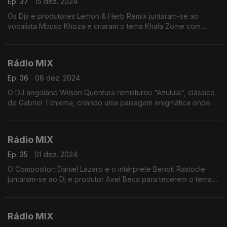
Ep. 37
15 dez. 2024
Os Djs e produtores Lemon & Herb Remix juntaram-se ao
vocalista Mbuso Khoza e criaram o tema Khala Zome com
melodias dinâmicas que brilham em suas paisagens sonoras
logo na abertura desta viagem de 55 mnts
Rádio MIX
Ep. 36
08 dez. 2024
O DJ angolano Wilson Quentura remisturou "Azulula", clássico
de Gabriel Tchiema, criando uma paisagem enigmática onde
instrumentais e vocais se unem perfeitamente, iniciando uma
viagem musical envolvente de 55 minutos.
Rádio MIX
Ep. 35
01 dez. 2024
O Compositor: Daniel Lázaro e o intérprete Benoit Rastocle
juntaram-se ao Dj e produtor Axel Beca para tecerem o tema
Zusimay que é uma jornada sonora envolvente, misturando
instrumentais espaçosos
Rádio MIX