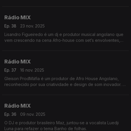
Brasileiro Liva dando uma roupagem Afro House ao tema
Rádio MIX
Ep. 38
23 nov. 2025
Lisandro Figueiredo é um dj e produtor musical angolano que
vem crescendo na cena Afro-house com set’s envolventes,
produções próprias e remixes. Vamos apresentar a sua visão
sonora de um clássico da música angolana.
Rádio MIX
Ep. 37
16 nov. 2025
Gleison ProdMáfia é um produtor de Afro House Angolano,
reconhecido por sua criatividade e design de som inovador. A
Sua música combina texturas profundas e atmosféricas como é
o caso desse Remix do tema "Belita"
Rádio MIX
Ep. 36
09 nov. 2025
O DJ e produtor brasileiro Maz, juntou-se a vocalista Luedji
Luna para refazer o tema Banho de folhas.