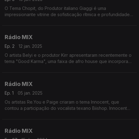
O Tema Chopit, do Produtor italiano Giaggi é uma
impressionante vitrine de sofisticação rítmica e profundidade
emotiva e o tema Chopit será a abertura e o destaque desta
viagem de 55 mnts
Rádio MIX
Ep. 2
12 jan. 2025
O artista Belyi e o produtor Kirr apresentaram recentemente o
tema "Good Karma", uma faixa de afro house que incorpora
transcendência e harmonia espiritual, e será a abertura desta
viagem em 55 mnts de programa.
Rádio MIX
Ep. 1
05 jan. 2025
Os artistas Re.You e Paige criaram o tema Innocent, que
contou a participação do vocalista texano Biishop. Innocent
oferece uma jornada transcendente através do som e da
emoção e será o destaque desta viagem
Rádio MIX