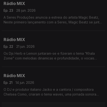
Rádio MIX
Ep. 23
28 jun. 2026
A Seres Produções anuncia a estreia do artista Magic Beatz,
Neste primeiro lançamento com a Seres, Magic Beatz se junta
a um nome conhecido da casa: Ayah Tlhanyane e criaram o
tema Evayi
Rádio MIX
Ep. 22
21 jun. 2026
Os Djs Herb e Lemon juntaram-se e fizeram o tema “Khala
Zome” com melodias dinamicas e profundidade, o vocais
cativantes do vocalista Mbuso
Rádio MIX
Ep. 21
14 jun. 2026
O DJ e produtor italiano Jacko e a cantora / compositora
Chelsea Como, criaram o tema waves, uma jornada sonora
envolvendo instrumentais espaçosos e ondulações nítidas.