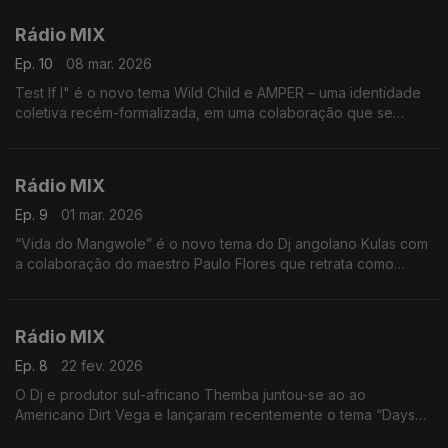
Rádio MIX
Ep. 10
08 mar. 2026
Test If I" é o novo tema Wild Child e AMPER – uma identidade
coletiva recém-formalizada, em uma colaboração que se
desenrola lenta e deliberadamente
Rádio MIX
Ep. 9
01 mar. 2026
“Vida do Mangwole” é o novo tema do Dj angolano Kulas com
a colaboração do maestro Paulo Flores que retrata como
ninguém o quotidiano do angolano, a sua luta, fé e resiliência.
Rádio MIX
Ep. 8
22 fev. 2026
O Dj e produtor sul-africano Themba juntou-se ao ao
Americano Dirt Vega e lançaram recentemente o tema “Days
Go By” com vocais de Rick Balze, mostrando que o Afro house