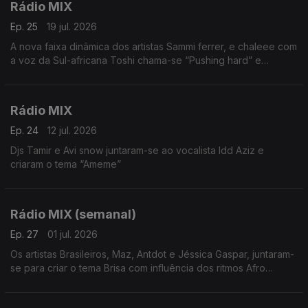
Rádio MIX
Ep. 25
19 jul. 2026
A nova faixa dinâmica dos artistas Sammi ferrer, e chaleee com
a voz da Sul-africana Toshi chama-se “Pushing hard” e
combina perfeitamente instrumentais sensuais com
modulações sofisticadas.
Rádio MIX
Ep. 24
12 jul. 2026
Djs Tamir e Avi snow juntaram-se ao vocalista Idd Aziz e
criaram o tema “Ameme”
Rádio MIX (semanal)
Ep. 27
01 jul. 2026
Os artistas Brasileiros, Maz, Antdot e Jéssica Gaspar, juntaram-
se para criar o tema Brisa com influência dos ritmos Afro
House.