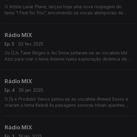
O Artista Lunar Plane, lançou hoje uma nova roupagem do
tema “I Feel for You”, envolvendo os vocais atemporais de
Prince em uma cascata de melodias e ritmos revigorastes e
será o destaque desta viagem
Rádio MIX
Ep. 5
02 fev. 2025
Os DJs Tamir Regev e Avi Snow juntaram-se ao vocalista Idd
Aziz para criar o tema Ameme numa exploração dinâmica de
ritmos exuberantes e paisagens sonoras evocativas que vão
abrir essa viagem de 55 mnts
Rádio MIX
Ep. 4
26 jan. 2025
O Dj e Produtor Vanco juntou-se ao vocalista Ahmed Sosso e
criaram o tema Keledi As paisagens sonoras tribais quentes
fluem sem esforço junto com a mestria de Vanco e será a
musica de abertura e destaque desta Viagem.
Rádio MIX
Ep. 3
19 jan. 2025