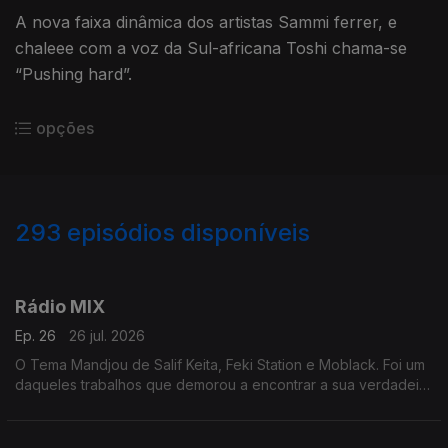
A nova faixa dinâmica dos artistas Sammi ferrer, e
chaleee com a voz da Sul-africana Toshi chama-se
“Pushing hard”.
opções
293
episódios disponíveis
927374
903413
884144
860202
837359
812501
785902
762070
735846
Rádio MIX
Ep. 26
26 jul. 2026
O Tema Mandjou de Salif Keita, Feki Station e Moblack. Foi um
daqueles trabalhos que demorou a encontrar a sua verdadeira
identidade.