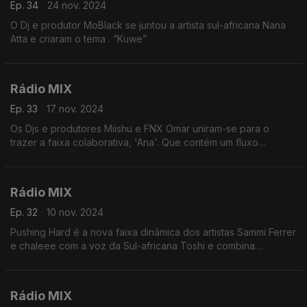
Ep. 34
24 nov. 2024
O Dj e produtor MoBlack se juntou a artista sul-africana Nana
Atta e criaram o tema . “Kuwe”
Rádio MIX
Ep. 33
17 nov. 2024
Os Djs e produtores Miishu e FNX Omar uniram-se para o
trazer a faixa colaborativa, 'Ana'. Que contém um fluxo
ininterrupto de ritmo e melodia e será o destaque logo no
inicio desta viagem de 55 mnts
Rádio MIX
Ep. 32
10 nov. 2024
Pushing Hard é a nova faixa dinâmica dos artistas Sammi Ferrer
e chaleee com a voz da Sul-africana Toshi e combina
perfeitamente os instrumentais
Rádio MIX