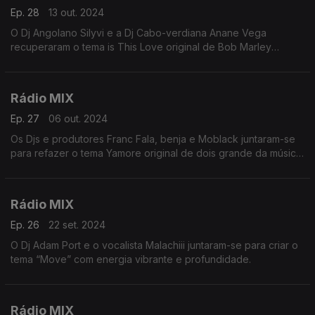
Ep. 28
13 out. 2024
O Dj Angolano Silyvi e a Dj Cabo-verdiana Anane Vega
recuperaram o tema is This Love original de Bob Marley
combinando perfeitamente instrumentais sensuais com
modulações sintéticas sofisticadas que iremos ouvir no inicio
desta viagem de 55 mnts
Rádio MIX
Ep. 27
06 out. 2024
Os Djs e produtores Franc Fala, benja e Moblack juntaram-se
para refazer o tema Yamore original de dois grande da música
Salif Keita e cesária Évora
Rádio MIX
Ep. 26
22 set. 2024
O Dj Adam Port e o vocalista Malachiii juntaram-se para criar o
tema “Move” com energia vibrante e profundidade.
Rádio MIX