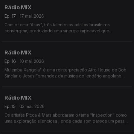
Rádio MIX
Ep. 17
17 mai. 2026
Com o tema “Asas", três talentosos artistas brasileiros
convergem, produzindo uma sinergia impecável que
transcende altitudes mais elevadas.
Rádio MIX
Ep. 16
10 mai. 2026
Mulemba Xangola" é uma reinterpretação Afro House de Bob
Sinclar e Jesus Fernandez da música do lendário angolano
Bonga que canta em Kimbundu sobre acordes de guitarra
precisos, resultando numa atmosfera festiva
Rádio MIX
Ep. 15
03 mai. 2026
Os artistas Picca & Mars abordaram o tema "Inspection" como
uma exploração silenciosa , onde cada som parece um passo
mais fundo em algo desconhecido, mas instintivamente familiar