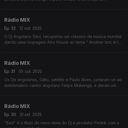
Kaissoumou. Esse Reborn Mix que lúdico e profundo tem
agora uma nova abordagem sonora.
Rádio MIX
Ep. 32
12 out. 2025
O Dj Angolano Silivi, recuperou um clássico da música mundial
dando uma roupagem Afro House ao tema “ Another bric in the
Wall ’’ da banda Pink floyd.
Rádio MIX
Ep. 31
05 out. 2025
Os Djs angolanos, Gálio, satélite e Paulo Alves, juntaram-se ao
emblemático cantor angolano Felipe Mukenga, e deram um
novo fôlego ao tema Angola no coração
Rádio MIX
Ep. 30
21 set. 2025
"Bad" é o título do novo tema do Dj e produtor Pedrik com a