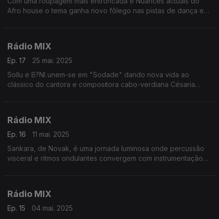
Com uma roupagem mais entroncada e Nuances actuais do
Afro house o tema ganha novo fôlego nas pistas de dança e
reaviva a voz e memória de Brenda Fassie
Rádio MIX
Ep. 17
25 mai. 2025
Sollu e B?NI unem-se em "Sodade" dando nova vida ao
clássico do cantora e compositora cabo-verdiana Césaria
Evora . Enraizada na beleza pungente da saudade — aquela
tensão terna entre anseio e amor
Rádio MIX
Ep. 16
11 mai. 2025
Sankara, de Novak, é uma jornada luminosa onde percussão
visceral e ritmos ondulantes convergem com instrumentação
crua e orgânica
Rádio MIX
Ep. 15
04 mai. 2025