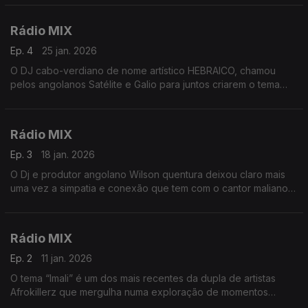
Rádio MIX
Ep. 4
25 jan. 2026
O DJ cabo-verdiano de nome artístico HEBRAICO, chamou
pelos angolanos Satélite e Galio para juntos criarem o tema
"Clima tropical" com voz de Rnany.
Rádio MIX
Ep. 3
18 jan. 2026
O Dj e produtor angolano Wilson quentura deixou claro mais
uma vez a simpatia e conexão que tem com o cantor maliano
Salif Keita desta vez o tema escolhido foi o Bah Poulo
Rádio MIX
Ep. 2
11 jan. 2026
O tema “Imali” é um dos mais recentes da dupla de artistas
Afrokillerz que mergulha numa exploração de momentos
transitórios através de paisagens sonoras que fluem com