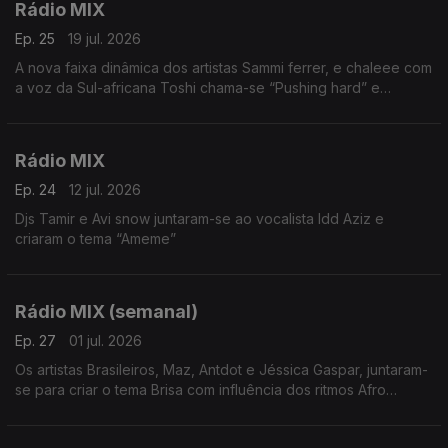
Rádio MIX
Ep. 25
19 jul. 2026
A nova faixa dinâmica dos artistas Sammi ferrer, e chaleee com
a voz da Sul-africana Toshi chama-se “Pushing hard” e
combina perfeitamente instrumentais sensuais com
modulações sofisticadas.
Rádio MIX
Ep. 24
12 jul. 2026
Djs Tamir e Avi snow juntaram-se ao vocalista Idd Aziz e
criaram o tema “Ameme”
Rádio MIX (semanal)
Ep. 27
01 jul. 2026
Os artistas Brasileiros, Maz, Antdot e Jéssica Gaspar, juntaram-
se para criar o tema Brisa com influência dos ritmos Afro
House.