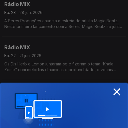
Rádio MIX
Ep. 23
28 jun. 2026
A Seres Produções anuncia a estreia do artista Magic Beatz,
Neste primeiro lançamento com a Seres, Magic Beatz se junta
a um nome conhecido da casa: Ayah Tlhanyane e criaram o
tema Evayi
Rádio MIX
Ep. 22
21 jun. 2026
Os Djs Herb e Lemon juntaram-se e fizeram o tema “Khala
Zome” com melodias dinamicas e profundidade, o vocais
cativantes do vocalista Mbuso
×
Rádio MIX
Ep. 21
14 jun. 2026
O DJ e produtor italiano Jacko e a cantora / compositora
Chelsea Como, criaram o tema waves, uma jornada sonora
envolvendo instrumentais espaçosos e ondulações nítidas.