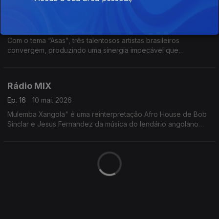
Rádio MIX
Ep. 17
17 mai. 2026
Com o tema “Asas", três talentosos artistas brasileiros
convergem, produzindo uma sinergia impecável que
transcende altitudes mais elevadas.
Rádio MIX
Ep. 16
10 mai. 2026
Mulemba Xangola" é uma reinterpretação Afro House de Bob
Sinclar e Jesus Fernandez da música do lendário angolano
Bonga que canta em Kimbundu sobre acordes de guitarra
precisos, resultando numa atmosfera festiva