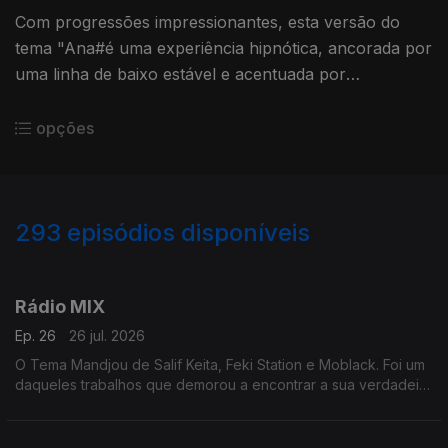
Com progressões impressionantes, esta versão do
tema "Ana#é uma experiência hipnótica, ancorada por
uma linha de baixo estável e acentuada por
sintetizadores arejados e tons quentes que irradiam
movimento e a vontade
opções
293
episódios disponíveis
927374
Rádio MIX
Ep. 26
26 jul. 2026
O Tema Mandjou de Salif Keita, Feki Station e Moblack. Foi um
daqueles trabalhos que demorou a encontrar a sua verdadeira
identidade.