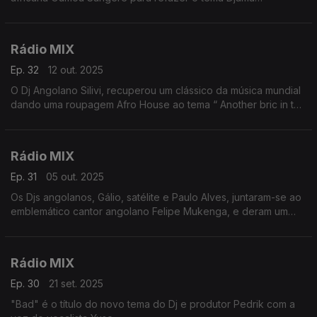
Kaissoumou. Esse Reborn Mix que lúdico e profundo tem
agora uma nova abordagem sonora.
Rádio MIX
Ep. 32
12 out. 2025
O Dj Angolano Silivi, recuperou um clássico da música mundial
dando uma roupagem Afro House ao tema “ Another bric in the
Wall ’’ da banda Pink floyd.
Rádio MIX
Ep. 31
05 out. 2025
Os Djs angolanos, Gálio, satélite e Paulo Alves, juntaram-se ao
emblemático cantor angolano Felipe Mukenga, e deram um
novo fôlego ao tema Angola no coração
Rádio MIX
Ep. 30
21 set. 2025
"Bad" é o título do novo tema do Dj e produtor Pedrik com a