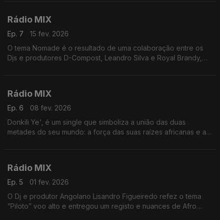
não tem fronteiras.
Rádio MIX
Ep. 7
15 fev. 2026
O tema Nomade é o resultado de uma colaboração entre os
Djs e produtores D-Compost, Leandro Silva e Royal Brandy,
com voz de com Ahmed Sosso.
Rádio MIX
Ep. 6
08 fev. 2026
Donkili Ye', é um single que simboliza a união das duas
metades do seu mundo: a força das suas raízes africanas e a
energia contemporânea.Para tornar este momento
verdadeiramente único, a cantora Aisha Diawara reuniu dois
ícones do Afro House: DJ Satelite e DJ Galio para uma
Rádio MIX
colaboração que é mais do que uma simples parceria
Ep. 5
01 fev. 2026
O Dj e produtor Angolano Lisandro Figueiredo refez o tema
“Piloto” voo alto e entregou um registo e nuances de Afro
house ao tema original da brasileira Flora Matos