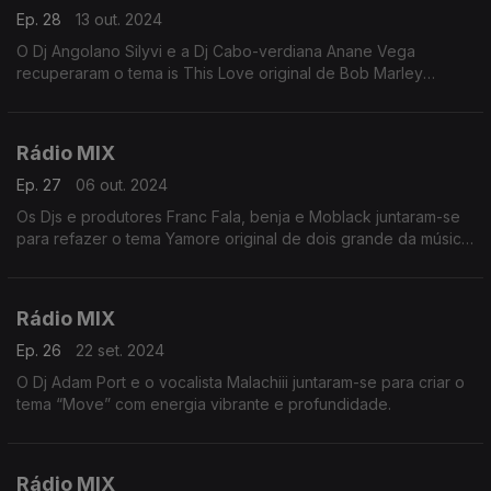
Ep. 28
13 out. 2024
O Dj Angolano Silyvi e a Dj Cabo-verdiana Anane Vega
recuperaram o tema is This Love original de Bob Marley
combinando perfeitamente instrumentais sensuais com
modulações sintéticas sofisticadas que iremos ouvir no inicio
desta viagem de 55 mnts
Rádio MIX
Ep. 27
06 out. 2024
Os Djs e produtores Franc Fala, benja e Moblack juntaram-se
para refazer o tema Yamore original de dois grande da música
Salif Keita e cesária Évora
Rádio MIX
Ep. 26
22 set. 2024
O Dj Adam Port e o vocalista Malachiii juntaram-se para criar o
tema “Move” com energia vibrante e profundidade.
Rádio MIX