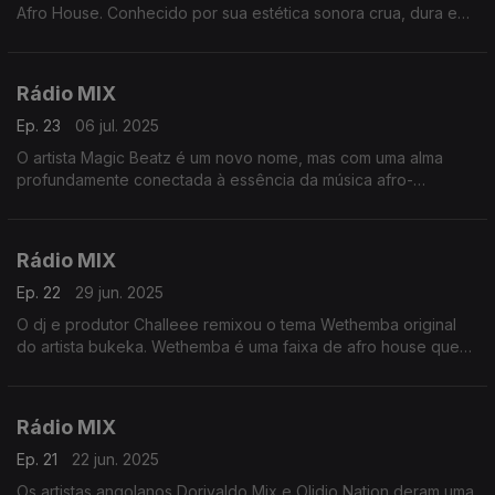
Afro House. Conhecido por sua estética sonora crua, dura e
intensa apresenta-nos o tema Kuya do seu novo EP Narco e
faz a abertura desta viagem de 55 mnts.
Rádio MIX
Ep. 23
06 jul. 2025
O artista Magic Beatz é um novo nome, mas com uma alma
profundamente conectada à essência da música afro-
eletrônica. Neste primeiro lançamento com a Seres produções
Rádio MIX
Ep. 22
29 jun. 2025
O dj e produtor Challeee remixou o tema Wethemba original
do artista bukeka. Wethemba é uma faixa de afro house que
incorpora transcendência e harmonia espiritual e será a
primeira música desta viagem de 55 mnts
Rádio MIX
Ep. 21
22 jun. 2025
Os artistas angolanos Dorivaldo Mix e Olidio Nation deram uma