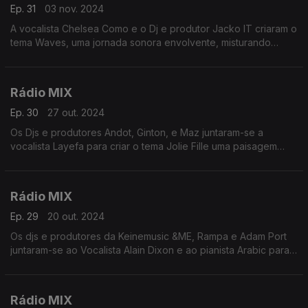
Ep. 31
03 nov. 2024
A vocalista Chelsea Como e o Dj e produtor Jacko IT criaram o
tema Waves, uma jornada sonora envolvente, misturando
instrumentais espaçosos e ondulações nítidas com a voz
apropriada de Chelsea.
Rádio MIX
Ep. 30
27 out. 2024
Os Djs e produtores Andot, Ginton, e Maz juntaram-se a
vocalista Layefa para criar o tema Jolie Fille uma paisagem
enigmática com Instrumentais e solos de guitarra orgânicos
Rádio MIX
Ep. 29
20 out. 2024
Os djs e produtores da Keinemusic &ME, Rampa e Adam Port
juntaram-se ao Vocalista Alain Dixon e ao pianista Arabic para
criarem o tema Thandaza
Rádio MIX