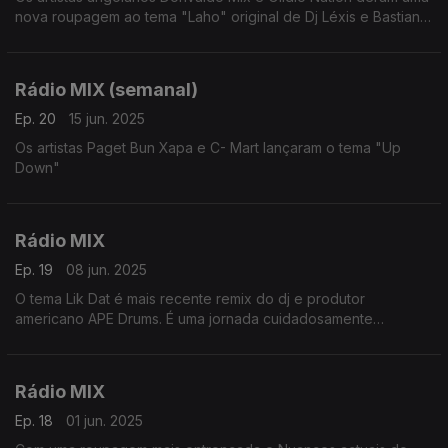
nova roupagem ao tema "Laho" original de Dj Léxis e Bastian
através da lente do afro house contemporâneo. Esse remix
será o destaque desta Viagem de 55 mnts.
Rádio MIX (semanal)
Ep. 20
15 jun. 2025
Os artistas Paget Bun Xapa e C- Mart lançaram o tema "Up
Down"
Rádio MIX
Ep. 19
08 jun. 2025
O tema Lik Dat é mais recente remix do dj e produtor
americano APE Drums. É uma jornada cuidadosamente
elaborada através da tensão, liberação e transformação.
Rádio MIX
Ep. 18
01 jun. 2025