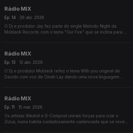
Rádio MIX
Ep. 14
26 abr. 2026
O Dj e produtor Jay fez parte do single Melodic Night da
Moblack Records com o tema "Our Fire” que se inclina para a
atmosfera e intensidade
Rádio MIX
Ep. 13
12 abr. 2026
O Dj e produtor Moblack refez o tema With you original de
Davido com voz de Omah Lay dando uma nova linguagem
rítmica e impulsionando o groove carregado por padrões que
se repetem
Rádio MIX
Ep. 11
15 mar. 2026
Os artistas Westvil e D-Compost uniram forças para criar o
Zizua, numa batida cuidadosamente cadenciada que se revela
gradualmente, guiada por contenção e atenção aos detalhes