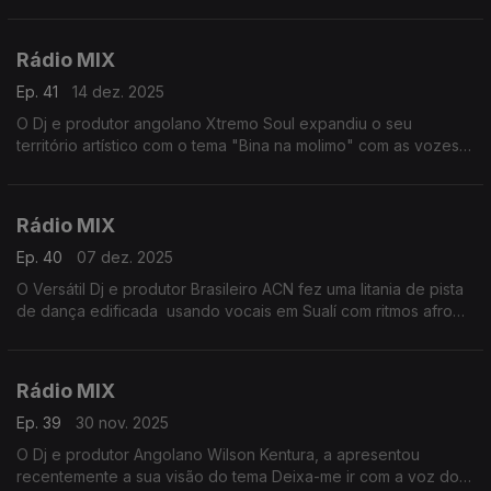
e deu toc uma frescura actual,
Rádio MIX
Ep. 41
14 dez. 2025
O Dj e produtor angolano Xtremo Soul expandiu o seu
território artístico com o tema "Bina na molimo" com as vozes
de Kaysha e Zenya Umoja
Rádio MIX
Ep. 40
07 dez. 2025
O Versátil Dj e produtor Brasileiro ACN fez uma litania de pista
de dança edificada usando vocais em Sualí com ritmos afro
dinâmicos. O tema “Creator” é uma coincidência de
ressonância e convicção.
Rádio MIX
Ep. 39
30 nov. 2025
O Dj e produtor Angolano Wilson Kentura, a apresentou
recentemente a sua visão do tema Deixa-me ir com a voz do