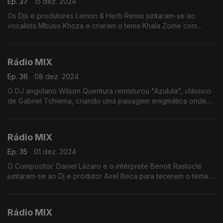
Ep. 37
15 dez. 2024
Os Djs e produtores Lemon & Herb Remix juntaram-se ao
vocalista Mbuso Khoza e criaram o tema Khala Zome com
melodias dinâmicas que brilham em suas paisagens sonoras
logo na abertura desta viagem de 55 mnts
Rádio MIX
Ep. 36
08 dez. 2024
O DJ angolano Wilson Quentura remisturou "Azulula", clássico
de Gabriel Tchiema, criando uma paisagem enigmática onde
instrumentais e vocais se unem perfeitamente, iniciando uma
viagem musical envolvente de 55 minutos.
Rádio MIX
Ep. 35
01 dez. 2024
O Compositor: Daniel Lázaro e o intérprete Benoit Rastocle
juntaram-se ao Dj e produtor Axel Beca para tecerem o tema
Zusimay que é uma jornada sonora envolvente, misturando
instrumentais espaçosos
Rádio MIX