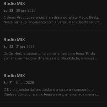
Rádio MIX
Ep. 23
28 jun. 2026
A Seres Produções anuncia a estreia do artista Magic Beatz,
Neste primeiro lançamento com a Seres, Magic Beatz se junta
a um nome conhecido da casa: Ayah Tlhanyane e criaram o
tema Evayi
Rádio MIX
Ep. 22
21 jun. 2026
Os Djs Herb e Lemon juntaram-se e fizeram o tema “Khala
Zome” com melodias dinamicas e profundidade, o vocais
cativantes do vocalista Mbuso
Rádio MIX
Ep. 21
14 jun. 2026
O DJ e produtor italiano Jacko e a cantora / compositora
Chelsea Como, criaram o tema waves, uma jornada sonora
envolvendo instrumentais espaçosos e ondulações nítidas.