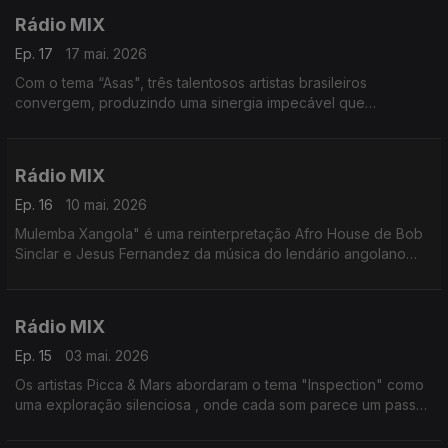
Rádio MIX
Ep. 17
17 mai. 2026
Com o tema “Asas", três talentosos artistas brasileiros
convergem, produzindo uma sinergia impecável que
transcende altitudes mais elevadas.
Rádio MIX
Ep. 16
10 mai. 2026
Mulemba Xangola" é uma reinterpretação Afro House de Bob
Sinclar e Jesus Fernandez da música do lendário angolano
Bonga que canta em Kimbundu sobre acordes de guitarra
precisos, resultando numa atmosfera festiva
Rádio MIX
Ep. 15
03 mai. 2026
Os artistas Picca & Mars abordaram o tema "Inspection" como
uma exploração silenciosa , onde cada som parece um passo
mais fundo em algo desconhecido, mas instintivamente familiar