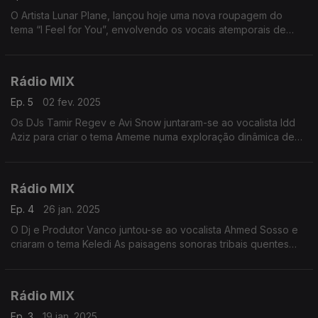
O Artista Lunar Plane, lançou hoje uma nova roupagem do
tema “I Feel for You”, envolvendo os vocais atemporais de
Prince em uma cascata de melodias e ritmos revigorastes e
será o destaque desta viagem
Rádio MIX
Ep. 5
02 fev. 2025
Os DJs Tamir Regev e Avi Snow juntaram-se ao vocalista Idd
Aziz para criar o tema Ameme numa exploração dinâmica de
ritmos exuberantes e paisagens sonoras evocativas que vão
abrir essa viagem de 55 mnts
Rádio MIX
Ep. 4
26 jan. 2025
O Dj e Produtor Vanco juntou-se ao vocalista Ahmed Sosso e
criaram o tema Keledi As paisagens sonoras tribais quentes
fluem sem esforço junto com a mestria de Vanco e será a
musica de abertura e destaque desta Viagem.
Rádio MIX
Ep. 3
19 jan. 2025