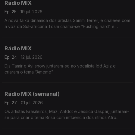
Rádio MIX
Ep. 25
19 jul. 2026
A nova faixa dinâmica dos artistas Sammi ferrer, e chaleee com
a voz da Sul-africana Toshi chama-se “Pushing hard” e
combina perfeitamente instrumentais sensuais com
modulações sofisticadas.
Rádio MIX
Ep. 24
12 jul. 2026
Djs Tamir e Avi snow juntaram-se ao vocalista Idd Aziz e
criaram o tema “Ameme”
Rádio MIX (semanal)
Ep. 27
01 jul. 2026
Os artistas Brasileiros, Maz, Antdot e Jéssica Gaspar, juntaram-
se para criar o tema Brisa com influência dos ritmos Afro
House.