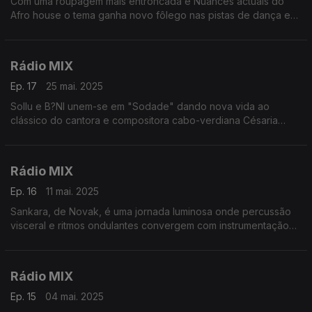
Com uma roupagem mais entroncada e Nuances actuais do
Afro house o tema ganha novo fôlego nas pistas de dança e
reaviva a voz e memória de Brenda Fassie
Rádio MIX
Ep. 17
25 mai. 2025
Sollu e B?NI unem-se em "Sodade" dando nova vida ao
clássico do cantora e compositora cabo-verdiana Césaria
Evora . Enraizada na beleza pungente da saudade — aquela
tensão terna entre anseio e amor
Rádio MIX
Ep. 16
11 mai. 2025
Sankara, de Novak, é uma jornada luminosa onde percussão
visceral e ritmos ondulantes convergem com instrumentação
crua e orgânica
Rádio MIX
Ep. 15
04 mai. 2025