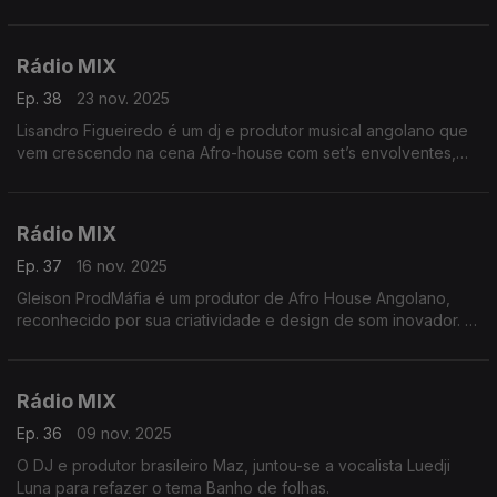
Brasileiro Liva dando uma roupagem Afro House ao tema
Rádio MIX
Ep. 38
23 nov. 2025
Lisandro Figueiredo é um dj e produtor musical angolano que
vem crescendo na cena Afro-house com set’s envolventes,
produções próprias e remixes. Vamos apresentar a sua visão
sonora de um clássico da música angolana.
Rádio MIX
Ep. 37
16 nov. 2025
Gleison ProdMáfia é um produtor de Afro House Angolano,
reconhecido por sua criatividade e design de som inovador. A
Sua música combina texturas profundas e atmosféricas como é
o caso desse Remix do tema "Belita"
Rádio MIX
Ep. 36
09 nov. 2025
O DJ e produtor brasileiro Maz, juntou-se a vocalista Luedji
Luna para refazer o tema Banho de folhas.