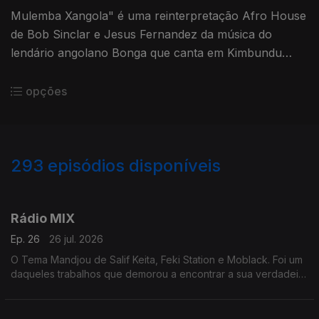
Mulemba Xangola" é uma reinterpretação Afro House
de Bob Sinclar e Jesus Fernandez da música do
lendário angolano Bonga que canta em Kimbundu
sobre acordes de guitarra precisos, resultando numa
atmosfera festiva
opções
293
episódios disponíveis
927374
903413
884144
860202
837359
812501
785902
762070
735846
Rádio MIX
Ep. 26
26 jul. 2026
O Tema Mandjou de Salif Keita, Feki Station e Moblack. Foi um
daqueles trabalhos que demorou a encontrar a sua verdadeira
identidade.