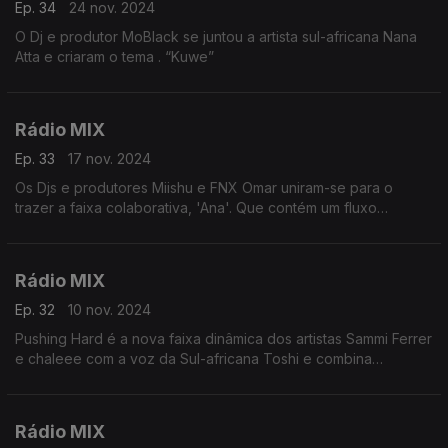
Ep. 34
24 nov. 2024
O Dj e produtor MoBlack se juntou a artista sul-africana Nana
Atta e criaram o tema . “Kuwe”
Rádio MIX
Ep. 33
17 nov. 2024
Os Djs e produtores Miishu e FNX Omar uniram-se para o
trazer a faixa colaborativa, 'Ana'. Que contém um fluxo
ininterrupto de ritmo e melodia e será o destaque logo no
inicio desta viagem de 55 mnts
Rádio MIX
Ep. 32
10 nov. 2024
Pushing Hard é a nova faixa dinâmica dos artistas Sammi Ferrer
e chaleee com a voz da Sul-africana Toshi e combina
perfeitamente os instrumentais
Rádio MIX