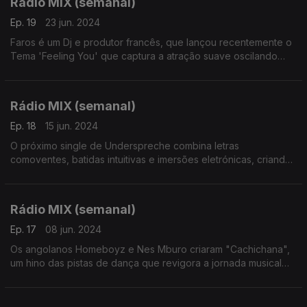
Rádio MIX (semanal)
Ep. 19
23 jun. 2024
Faros é um Dj e produtor francês, que lançou recentemente o
Tema 'Feeling You' que captura a atração suave oscilando
delicadamente entre a fantasia e os primeiros sopros de algo
mais profundo
Rádio MIX (semanal)
Ep. 18
15 jun. 2024
O próximo single de Underspreche combina letras
comoventes, batidas intuitivas e imersões eletrónicas, criando
uma experiência fascinante na pista de dança com paisagens
sonoras esotéricas durante 55 minutos.
Rádio MIX (semanal)
Ep. 17
08 jun. 2024
Os angolanos Homeboyz e Nes Mburo criaram "Cachichana",
um hino das pistas de dança que revigora a jornada musical
dos DJs e produtores, imbuído de paisagens sonoras
enigmáticas.