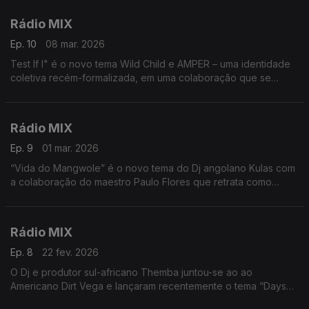
Rádio MIX
Ep. 10
08 mar. 2026
Test If I" é o novo tema Wild Child e AMPER – uma identidade
coletiva recém-formalizada, em uma colaboração que se
desenrola lenta e deliberadamente
Rádio MIX
Ep. 9
01 mar. 2026
“Vida do Mangwole” é o novo tema do Dj angolano Kulas com
a colaboração do maestro Paulo Flores que retrata como
ninguém o quotidiano do angolano, a sua luta, fé e resiliência.
Rádio MIX
Ep. 8
22 fev. 2026
O Dj e produtor sul-africano Themba juntou-se ao ao
Americano Dirt Vega e lançaram recentemente o tema “Days
Go By” com vocais de Rick Balze, mostrando que o Afro house