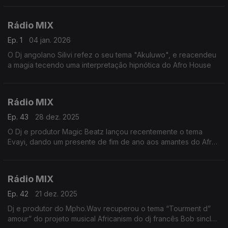
intensidade e sutileza
Rádio MIX
Ep. 1
04 jan. 2026
O Dj angolano Silivi refez o seu tema "Akuluwo", e reacendeu
a magia tecendo uma interpretação hipnótica do Afro House
Rádio MIX
Ep. 43
28 dez. 2025
O Dj e produtor Magic Beatz lançou recentemente o tema
Evayi, dando um presente de fim de ano aos amantes do Afro
House.
Rádio MIX
Ep. 42
21 dez. 2025
Dj e produtor do Mpho.Wav recuperou o tema “Tourment d”
amour” do projeto musical Africanism do dj francês Bob sinclair