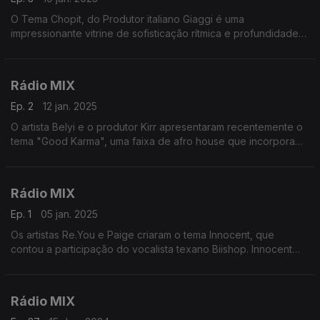
O Tema Chopit, do Produtor italiano Giaggi é uma
impressionante vitrine de sofisticação rítmica e profundidade
emotiva e o tema Chopit será a abertura e o destaque desta
viagem de 55 mnts
Rádio MIX
Ep. 2
12 jan. 2025
O artista Belyi e o produtor Kirr apresentaram recentemente o
tema "Good Karma", uma faixa de afro house que incorpora
transcendência e harmonia espiritual, e será a abertura desta
viagem em 55 mnts de programa.
Rádio MIX
Ep. 1
05 jan. 2025
Os artistas Re.You e Paige criaram o tema Innocent, que
contou a participação do vocalista texano Biishop. Innocent
oferece uma jornada transcendente através do som e da
emoção e será o destaque desta viagem
Rádio MIX