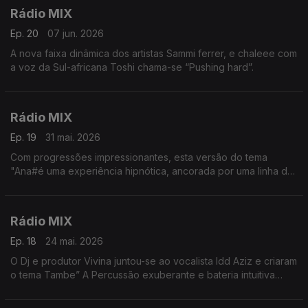
Rádio MIX
Ep. 20
07 jun. 2026
A nova faixa dinâmica dos artistas Sammi ferrer, e chaleee com
a voz da Sul-africana Toshi chama-se “Pushing hard”.
Rádio MIX
Ep. 19
31 mai. 2026
Com progressões impressionantes, esta versão do tema
"Ana#é uma experiência hipnótica, ancorada por uma linha de
baixo estável e acentuada por sintetizadores arejados e tons
quentes que irradiam movimento e a vontade
Rádio MIX
Ep. 18
24 mai. 2026
O Dj e produtor Vivina juntou-se ao vocalista Idd Aziz e criaram
o tema Tambe” A Percussão exuberante e bateria intuitiva
permeiam a música enquanto sintetizadores luminosos se
desdobram em texturas prismáticas