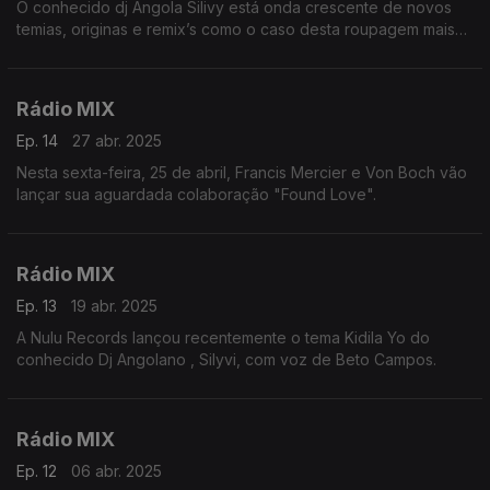
O conhecido dj Angola Silivy está onda crescente de novos
temias, originas e remix’s como o caso desta roupagem mais
entroncada de um dos temas da atualidade em Angola e não
só.
Rádio MIX
Ep. 14
27 abr. 2025
Nesta sexta-feira, 25 de abril, Francis Mercier e Von Boch vão
lançar sua aguardada colaboração "Found Love".
Rádio MIX
Ep. 13
19 abr. 2025
A Nulu Records lançou recentemente o tema Kidila Yo do
conhecido Dj Angolano , Silyvi, com voz de Beto Campos.
Rádio MIX
Ep. 12
06 abr. 2025