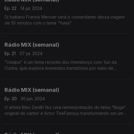
Ep. 22
14 jul. 2024
Dj haitiano Francis Mercier será o comandante dessa viagem
de 55 minutos com o tema “Yuma”
Rádio MIX (semanal)
Ep. 21
07 jul. 2024
"Uwapa" é um tema recente dos Homeboyz com Yuri da
Cunha, que explora momentos transitórios por meio de
paisagens sonoras intensas e subtis.
Rádio MIX (semanal)
Ep. 20
30 jun. 2024
O artista Bleu Zenith fez uma reinterpretação do tema "Buga"
original do cantor e Actor TeeFamous transformando em um
hino vibrante, despreocupada e entrega espiritual nesta
viagem sonora.