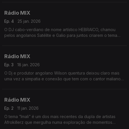
Rádio MIX
Ep. 4
25 jan. 2026
O DJ cabo-verdiano de nome artístico HEBRAICO, chamou
pelos angolanos Satélite e Galio para juntos criarem o tema
"Clima tropical" com voz de Rnany.
Rádio MIX
Ep. 3
18 jan. 2026
O Dj e produtor angolano Wilson quentura deixou claro mais
uma vez a simpatia e conexão que tem com o cantor maliano
Salif Keita desta vez o tema escolhido foi o Bah Poulo
Rádio MIX
Ep. 2
11 jan. 2026
O tema “Imali” é um dos mais recentes da dupla de artistas
Afrokillerz que mergulha numa exploração de momentos
transitórios através de paisagens sonoras que fluem com