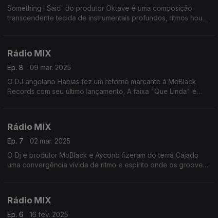
Something I Said' do produtor Oktave é uma composição
transcendente tecida de instrumentais profundos, ritmos house
dinâmicos e atmosféricos.
Rádio MIX
Ep. 8
09 mar. 2025
O DJ angolano Habias fez um retorno marcante à MoBlack
Records com seu último lançamento, A faixa "Que Linda" é
uma eletrizante faixa de dança conduzida por padrões de
batidas impulsivas e ritmos dinâmicos
Rádio MIX
Ep. 7
02 mar. 2025
O Dj e produtor MoBlack e Aycond fizeram do tema Cajado
uma convergência vívida de ritmo e espírito onde os grooves
do Afro house carregam o peso da tradição
Rádio MIX
Ep. 6
16 fev. 2025