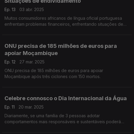
Situações de endividamento
Ep. 13
03 abr. 2025
Muitos consumidores africanos de língua oficial portuguesa
enfrentam problemas financeiros, enfrentando situações de
endividamento, causadas sobretudo pelo descontrolo de
acesso ao crédito.
ONU precisa de 185 milhões de euros para
apoiar Moçambique
Ep. 12
27 mar. 2025
ONU precisa de 185 milhões de euros para apoiar
Moçambique após três ciclones com 150 mortos.
Celebre connosco o Dia Internacional da Água
Ep. 11
20 mar. 2025
Diariamente, se uma família de 3 pessoas adotar
comportamentos mais responsáveis e sustentáveis poderá
poupar, num ano, água suficiente para encher 60.000
garrafões de 5 litros ou uma piscina (4m x 7m x 1,5m).