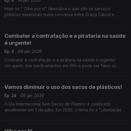
Ep. 4
14 jan. 2026
Hoje no " Olhe por sí" descubra o que são os serviços
públicos essenciais numa conversa entre Graça Cabral e
Isabel Flora
Combater a contrafação e a pirataria na saúde
é urgente!
Ep. 4
09 jan. 2026
Combater a contrafação e a pirataria na saúde é urgente!
Um quinto dos medicamentos em África pode ser falso ou
abaixo das normas, cerca de 22% dos medicamentos
vendidos na África são de baixa qualidade ou falsificados.
Vamos diminuir o uso dos sacos de plásticos!
Ep. 24
09 jan. 2026
O Dia Internacional Sem Sacos de Plástico é celebrado
anualmente em 3 de julho. Em 2026, o tema foi a "Libertação
dos plásticos de uso único: Rumo a um futuro sustentável".