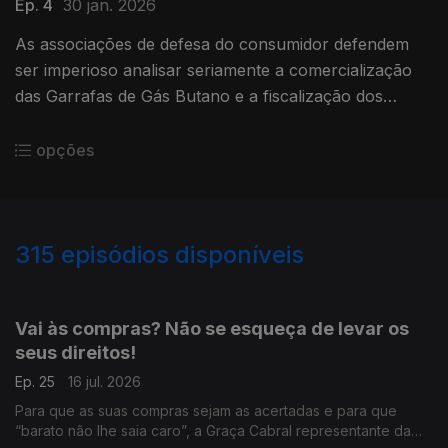
Ep. 4
30 jan. 2026
As associações de defesa do consumidor defendem
ser imperioso analisar seriamente a comercialização
das Garrafas de Gás Butano e a fiscalização dos
agentes económicos responsáveis pela venda deste
bem.
opções
315
episódios disponíveis
919058
941502
882749
864813
840268
821329
799597
778627
758893
Vai às compras? Não se esqueça de levar os
seus direitos!
Ep. 25
16 jul. 2026
Para que as suas compras sejam as acertadas e para que
“barato não lhe saia caro”, a Graça Cabral representante da