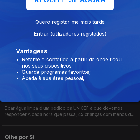
REGISTE-SE AGORA
Olhe por Si
Ep. 29
14 ago. 2025
Relatório da ONU apresenta situação actual dos ODS
Quero registar-me mais tarde
Entrar (utilizadores registados)
Recusa de pagamento em numerário
Vantagens
Ep. 28
07 ago. 2025
Retome o conteúdo a partir de onde ficou,
Recusa de pagamento em numerário, notas e moedas, tem
nos seus dispositivos;
crescido.
Guarde programas favoritos;
Aceda à sua área pessoal;
Olhe por Si
Ep. 27
31 jul. 2025
Doar água limpa é um pedido da UNICEF a que devemos
responder A cada hora que passa, 45 crianças com menos de
cinco anos morrem por não terem acesso a água limpa. É
urgente combater a seca e promover o consumo de água
potável!
Olhe por Si