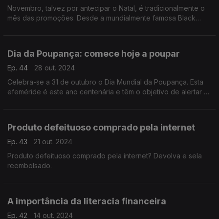
Novembro, talvez por antecipar o Natal, é tradicionalmente o
mês das promoções. Desde a mundialmente famosa Black
Friday, ou sexta-feira negra, até às campanhas compre um
leve dois.
Dia da Poupança: comece hoje a poupar
Ep. 44
28 out. 2024
Celebra-se a 31 de outubro o Dia Mundial da Poupança. Esta
efeméride é este ano centenária e têm o objetivo de alertar os
consumidores para a necessidade de gerirem os gastos.
Produto defeituoso comprado pela internet
Ep. 43
21 out. 2024
Produto defeituoso comprado pela internet? Devolva e sela
reembolsado.
A importância da literacia financeira
Ep. 42
14 out. 2024