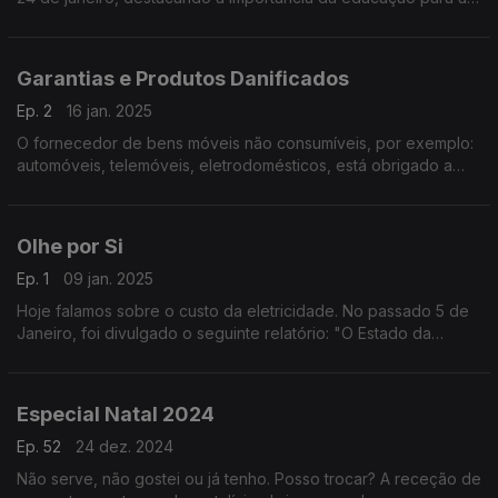
paz e para o desenvolvimento sustentável.
Garantias e Produtos Danificados
Ep. 2
16 jan. 2025
O fornecedor de bens móveis não consumíveis, por exemplo:
automóveis, telemóveis, eletrodomésticos, está obrigado a
garantir o seu bom funcionamento por período variável.
Olhe por Si
Ep. 1
09 jan. 2025
Hoje falamos sobre o custo da eletricidade. No passado 5 de
Janeiro, foi divulgado o seguinte relatório: "O Estado da
Energia Africana em 2025"
Especial Natal 2024
Ep. 52
24 dez. 2024
Não serve, não gostei ou já tenho. Posso trocar? A receção de