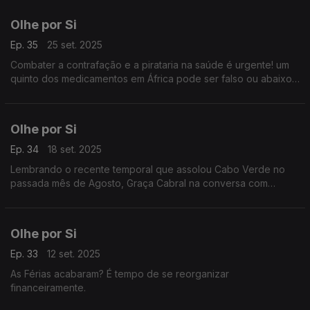
Olhe por Si
Ep. 35
25 set. 2025
Combater a contrafação e a pirataria na saúde é urgente! um
quinto dos medicamentos em África pode ser falso ou abaixo
das normas, cerca de 22% dos medicamentos vendidos na
África são de baixa qualidade ou falsificados.
Olhe por Si
Ep. 34
18 set. 2025
Lembrando o recente temporal que assolou Cabo Verde no
passada mês de Agosto, Graça Cabral na conversa com
Isabel, chama atenção dos consumidores para os cuidados a
ter nestas situações.
Olhe por Si
Ep. 33
12 set. 2025
As Férias acabaram? É tempo de se reorganizar
financeiramente.