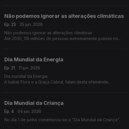
DECO na sua conversa com Isabel Flora partilha dicas para agir
com mais segurança:
Não podemos ignorar as alterações climáticas
Ep. 23
25 jun. 2026
Não podemos ignorar as alterações climáticas
Até 2030, 118 milhões de pessoas extremamente pobres no
continente africano estarão expostas à seca, inundações e
calor extremo. sendo Moçambique um dos países mais
afectados.
Dia Mundial da Energia
Ep. 21
11 jun. 2026
Dia mundial da Energia.
A Isabel Flora e a Graça Cabral, falam desta efeméride
comemorada no dia 29 de Maio, e das suas implicações em
África.
Dia Mundial da Criança
Ep. 4
04 jun. 2026
No dia 1 de junho comemorou-se o "Dia Mundial da Criança".