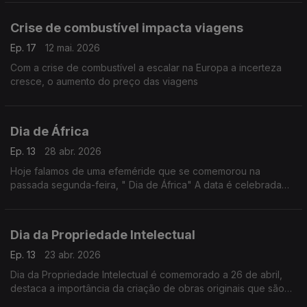
Crise de combustível impacta viagens
Ep. 17
12 mai. 2026
Com a crise de combustível a escalar na Europa a incerteza
cresce, o aumento do preço das viagens
Dia de África
Ep. 13
28 abr. 2026
Hoje falamos de uma efeméride que se comemorou na
passada segunda-feira, " Dia de África" A data é celebrada
em vários países de África e pelos africanos espalhados pelo
mundo.
Dia da Propriedade Intelectual
Ep. 13
23 abr. 2026
Dia da Propriedade Intelectual é comemorado a 26 de abril,
destaca a importância da criação de obras originais que são
inerentes ao talento humano e que têm contribuído para o