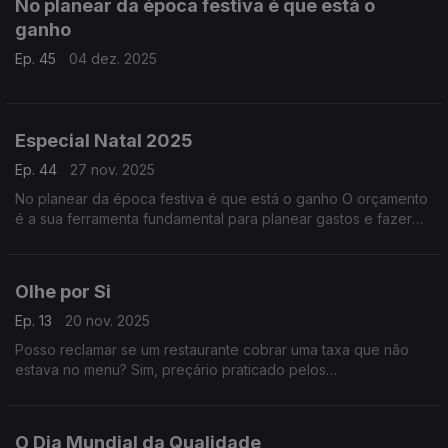
No planear da época festiva é que está o
ganho
Ep. 45
04 dez. 2025
Especial Natal 2025
Ep. 44
27 nov. 2025
No planear da época festiva é que está o ganho O orçamento
é a sua ferramenta fundamental para planear gastos e fazer
um "check-up" da vida financeira.
Olhe por Si
Ep. 13
20 nov. 2025
Posso reclamar se um restaurante cobrar uma taxa que não
estava no menu? Sim, preçário praticado pelos
estabelecimentos de restauração tem de estar afixado de
forma visível aos consumidores!
O Dia Mundial da Qualidade,