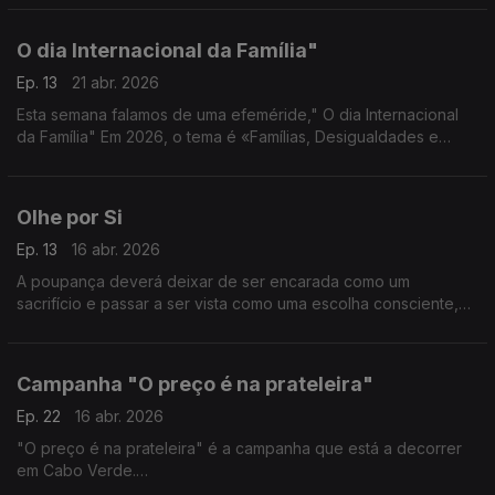
progresso e bem-estar de todos.
O dia Internacional da Família"
Ep. 13
21 abr. 2026
Esta semana falamos de uma efeméride," O dia Internacional
da Família" Em 2026, o tema é «Famílias, Desigualdades e
Bem-estar Infantil».
Olhe por Si
Ep. 13
16 abr. 2026
A poupança deverá deixar de ser encarada como um
sacrifício e passar a ser vista como uma escolha consciente,
inteligente, que poderá ser até libertadora
Campanha "O preço é na prateleira"
Ep. 22
16 abr. 2026
"O preço é na prateleira" é a campanha que está a decorrer
em Cabo Verde.
O consumidor tem direito a receber informação sobre todos