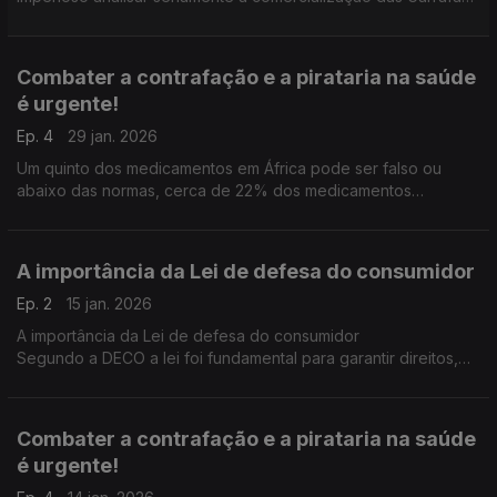
de Gás Butano e a fiscalização dos agentes económicos
responsáveis pela venda deste bem.
Combater a contrafação e a pirataria na saúde
é urgente!
Ep. 4
29 jan. 2026
Um quinto dos medicamentos em África pode ser falso ou
abaixo das normas, cerca de 22% dos medicamentos
vendidos na África são de baixa qualidade ou falsificados.
A importância da Lei de defesa do consumidor
Ep. 2
15 jan. 2026
A importância da Lei de defesa do consumidor
Segundo a DECO a lei foi fundamental para garantir direitos,
promover equilíbrio nas relações de consumo e fortalecer a
cidadania.
Combater a contrafação e a pirataria na saúde
é urgente!