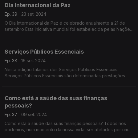
Dia Internacional da Paz
Ep. 39
23 set. 2024
O Dia Internacional da Paz é celebrado anualmente a 21 de
setembro Esta iniciativa mundial foi estabelecida pelas Nações
Unidas em 1981 e foi comemorada pela primeira vez em
setembro de 1982.
Serviços Públicos Essenciais
Ep. 38
16 set. 2024
Nesta edição falamos dos Serviços Públicos Essenciais:
Serviços Públicos Essenciais são determinadas prestações
indispensáveis para assegurar a satisfação de necessidades
básicas e a qualidade de vida dos consumidores.
Como está a saúde das suas finanças
pessoais?
Ep. 37
09 set. 2024
Como está a saúde das suas finanças pessoais? Todos nós
podemos, num momento da nossa vida, ser afetados por uma
circunstância negativa que terá impacto nas nossas finanças