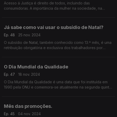
Acesso á Justiça é direito de todos, incluindo das
consumidoras. A importância da mulher na sociedade, na
evolução da economia global e no desenvolvimento de todas
as nações e inegável.
Já sabe como vai usar o subsídio de Natal?
Ep. 48
25 nov. 2024
O subsídio de Natal, também conhecido como 13.º mês, é uma
retribuição obrigatória e exclusiva dos trabalhadores por
conta de outrem
O Dia Mundial da Qualidade
Ep. 47
18 nov. 2024
O Dia Mundial da Qualidade é uma data que foi instituída em
1990 pela ONU e comemora-se atualmente na segunda quinta-
feira de novembro. Este ano celebrou-se a 14 de Novembro.
Mês das promoções.
Ep. 45
04 nov. 2024