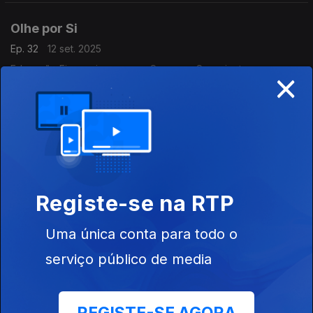
Olhe por Si
Ep. 32
12 set. 2025
×
Educação Financeira para um Consumo Consciente.
Aprenda como fazer uma reserva de emergência
Olhe por Si
Ep. 31
28 ago. 2025
É tempo de preparar o regresso às aulas.
Registe-se na RTP
Olhe por Si
Uma única conta para todo o
Ep. 30
21 ago. 2025
serviço público de media
Celebrar um contrato de arrendamento