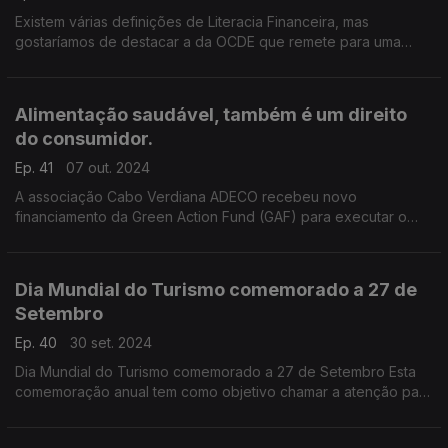
Existem várias definições de Literacia Financeira, mas
gostaríamos de destacar a da OCDE que remete para uma
combinação de consciência, conhecimento, habilidade, atitude
e comportamento. .
Alimentação saudável, também é um direito
do consumidor.
Ep. 41
07 out. 2024
A associação Cabo Verdiana ADECO recebeu novo
financiamento da Green Action Fund (GAF) para executar o
microprojecto -"Come o que a terra te dá”, que decorre entre
1 de setembro e 31 de outubro, em Mindelo.
Dia Mundial do Turismo comemorado a 27 de
Setembro
Ep. 40
30 set. 2024
Dia Mundial do Turismo comemorado a 27 de Setembro Esta
comemoração anual tem como objetivo chamar a atenção para
a importância do turismo em todo o mundo, não esquecendo
que o turista é sempre um consumidor.