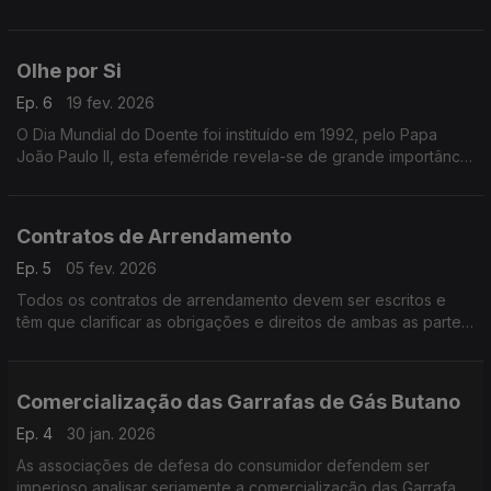
Olhe por Si
Ep. 6
19 fev. 2026
O Dia Mundial do Doente foi instituído em 1992, pelo Papa
João Paulo II, esta efeméride revela-se de grande importância
para todos os consumidores, utentes do serviço de saúde.
Contratos de Arrendamento
Ep. 5
05 fev. 2026
Todos os contratos de arrendamento devem ser escritos e
têm que clarificar as obrigações e direitos de ambas as partes,
como por exemplo: Valor da renda; data-limite de pagamento
da renda; duração do contrato, etc.
Comercialização das Garrafas de Gás Butano
Ep. 4
30 jan. 2026
As associações de defesa do consumidor defendem ser
imperioso analisar seriamente a comercialização das Garrafas