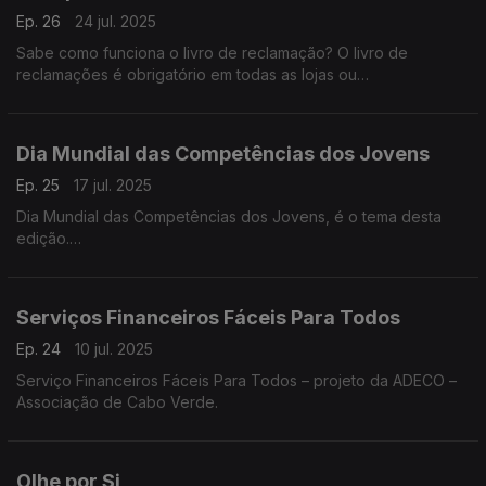
Ep. 26
24 jul. 2025
Sabe como funciona o livro de reclamação? O livro de
reclamações é obrigatório em todas as lojas ou
estabelecimentos com atendimento ao público, incluindo
serviços e organismos da administração pública.
Dia Mundial das Competências dos Jovens
Ep. 25
17 jul. 2025
Dia Mundial das Competências dos Jovens, é o tema desta
edição.
A data pretende destacar a importância de se dar visibilidade
aos 1,2 mil milhões de jovens que, entre os 15 e os 24 anos,
representam 16% da população global. Graça Cabral
Serviços Financeiros Fáceis Para Todos
representante da Deco explicada tudo na conversa com
Isabel Flora.
Ep. 24
10 jul. 2025
Serviço Financeiros Fáceis Para Todos – projeto da ADECO –
Associação de Cabo Verde.
Olhe por Si