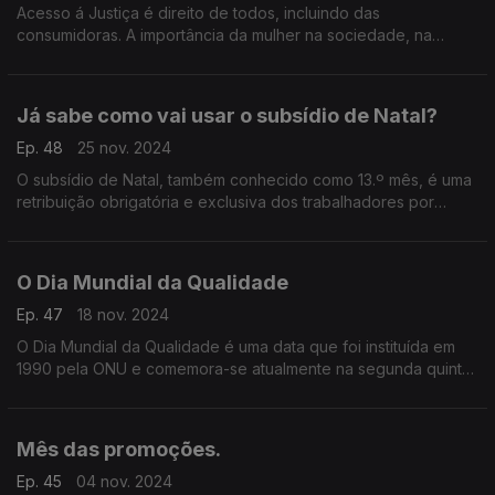
Acesso á Justiça é direito de todos, incluindo das
consumidoras. A importância da mulher na sociedade, na
evolução da economia global e no desenvolvimento de todas
as nações e inegável.
Já sabe como vai usar o subsídio de Natal?
Ep. 48
25 nov. 2024
O subsídio de Natal, também conhecido como 13.º mês, é uma
retribuição obrigatória e exclusiva dos trabalhadores por
conta de outrem
O Dia Mundial da Qualidade
Ep. 47
18 nov. 2024
O Dia Mundial da Qualidade é uma data que foi instituída em
1990 pela ONU e comemora-se atualmente na segunda quinta-
feira de novembro. Este ano celebrou-se a 14 de Novembro.
Mês das promoções.
Ep. 45
04 nov. 2024