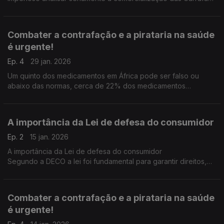
de Gás Butano e a fiscalização dos agentes económicos
responsáveis pela venda deste bem.
Combater a contrafação e a pirataria na saúde
é urgente!
Ep. 4
29 jan. 2026
Um quinto dos medicamentos em África pode ser falso ou
abaixo das normas, cerca de 22% dos medicamentos
vendidos na África são de baixa qualidade ou falsificados.
A importância da Lei de defesa do consumidor
Ep. 2
15 jan. 2026
A importância da Lei de defesa do consumidor
Segundo a DECO a lei foi fundamental para garantir direitos,
promover equilíbrio nas relações de consumo e fortalecer a
cidadania.
Combater a contrafação e a pirataria na saúde
é urgente!