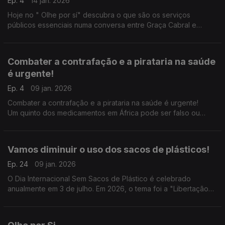
Ep. 4
14 jan. 2026
Hoje no " Olhe por sí" descubra o que são os serviços
públicos essenciais numa conversa entre Graça Cabral e
Isabel Flora
Combater a contrafação e a pirataria na saúde
é urgente!
Ep. 4
09 jan. 2026
Combater a contrafação e a pirataria na saúde é urgente!
Um quinto dos medicamentos em África pode ser falso ou
abaixo das normas, cerca de 22% dos medicamentos
vendidos na África são de baixa qualidade ou falsificados.
Vamos diminuir o uso dos sacos de plásticos!
Ep. 24
09 jan. 2026
O Dia Internacional Sem Sacos de Plástico é celebrado
anualmente em 3 de julho. Em 2026, o tema foi a "Libertação
dos plásticos de uso único: Rumo a um futuro sustentável".