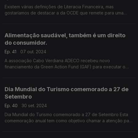
Existem várias definições de Literacia Financeira, mas
gostaríamos de destacar a da OCDE que remete para uma
combinação de consciência, conhecimento, habilidade, atitude
e comportamento. .
Alimentação saudável, também é um direito
do consumidor.
Ep. 41
07 out. 2024
A associação Cabo Verdiana ADECO recebeu novo
financiamento da Green Action Fund (GAF) para executar o
microprojecto -"Come o que a terra te dá”, que decorre entre
1 de setembro e 31 de outubro, em Mindelo.
Dia Mundial do Turismo comemorado a 27 de
Setembro
Ep. 40
30 set. 2024
Dia Mundial do Turismo comemorado a 27 de Setembro Esta
comemoração anual tem como objetivo chamar a atenção para
a importância do turismo em todo o mundo, não esquecendo
que o turista é sempre um consumidor.