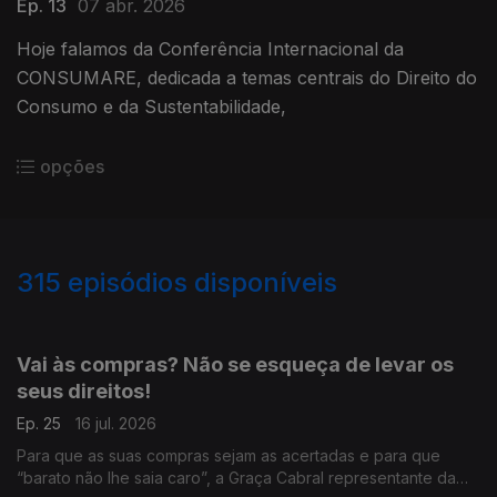
Ep. 13
07 abr. 2026
Hoje falamos da Conferência Internacional da
CONSUMARE, dedicada a temas centrais do Direito do
Consumo e da Sustentabilidade,
opções
315
episódios disponíveis
919058
941502
882749
864813
840268
821329
799597
778627
Vai às compras? Não se esqueça de levar os
seus direitos!
Ep. 25
16 jul. 2026
Para que as suas compras sejam as acertadas e para que
“barato não lhe saia caro”, a Graça Cabral representante da