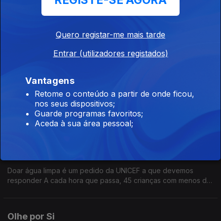
REGISTE-SE AGORA
Olhe por Si
Ep. 29
14 ago. 2025
Relatório da ONU apresenta situação actual dos ODS
Quero registar-me mais tarde
Entrar (utilizadores registados)
Recusa de pagamento em numerário
Vantagens
Ep. 28
07 ago. 2025
Retome o conteúdo a partir de onde ficou,
Recusa de pagamento em numerário, notas e moedas, tem
nos seus dispositivos;
crescido.
Guarde programas favoritos;
Aceda à sua área pessoal;
Olhe por Si
Ep. 27
31 jul. 2025
Doar água limpa é um pedido da UNICEF a que devemos
responder A cada hora que passa, 45 crianças com menos de
cinco anos morrem por não terem acesso a água limpa. É
urgente combater a seca e promover o consumo de água
potável!
Olhe por Si