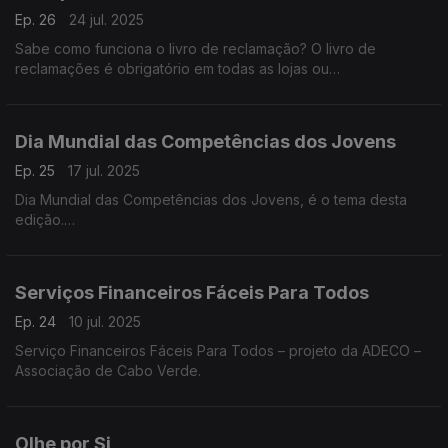
Ep. 26
24 jul. 2025
Sabe como funciona o livro de reclamação? O livro de
reclamações é obrigatório em todas as lojas ou
estabelecimentos com atendimento ao público, incluindo
serviços e organismos da administração pública.
Dia Mundial das Competências dos Jovens
Ep. 25
17 jul. 2025
Dia Mundial das Competências dos Jovens, é o tema desta
edição.
A data pretende destacar a importância de se dar visibilidade
aos 1,2 mil milhões de jovens que, entre os 15 e os 24 anos,
representam 16% da população global. Graça Cabral
Serviços Financeiros Fáceis Para Todos
representante da Deco explicada tudo na conversa com
Isabel Flora.
Ep. 24
10 jul. 2025
Serviço Financeiros Fáceis Para Todos – projeto da ADECO –
Associação de Cabo Verde.
Olhe por Si