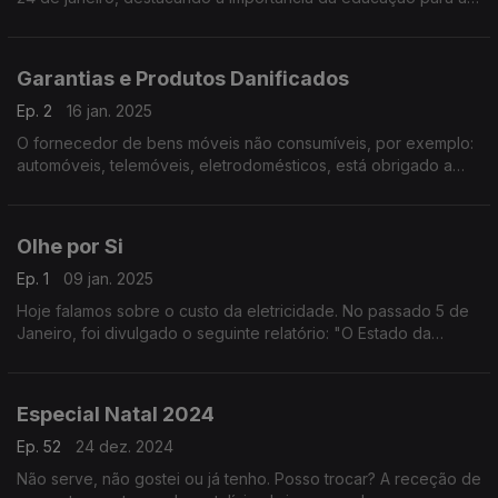
paz e para o desenvolvimento sustentável.
Garantias e Produtos Danificados
Ep. 2
16 jan. 2025
O fornecedor de bens móveis não consumíveis, por exemplo:
automóveis, telemóveis, eletrodomésticos, está obrigado a
garantir o seu bom funcionamento por período variável.
Olhe por Si
Ep. 1
09 jan. 2025
Hoje falamos sobre o custo da eletricidade. No passado 5 de
Janeiro, foi divulgado o seguinte relatório: "O Estado da
Energia Africana em 2025"
Especial Natal 2024
Ep. 52
24 dez. 2024
Não serve, não gostei ou já tenho. Posso trocar? A receção de