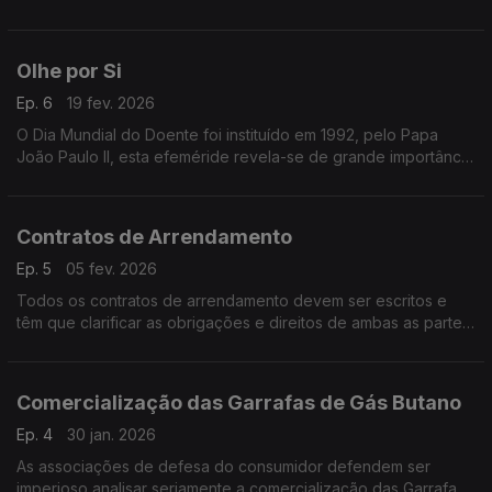
Olhe por Si
Ep. 6
19 fev. 2026
O Dia Mundial do Doente foi instituído em 1992, pelo Papa
João Paulo II, esta efeméride revela-se de grande importância
para todos os consumidores, utentes do serviço de saúde.
Contratos de Arrendamento
Ep. 5
05 fev. 2026
Todos os contratos de arrendamento devem ser escritos e
têm que clarificar as obrigações e direitos de ambas as partes,
como por exemplo: Valor da renda; data-limite de pagamento
da renda; duração do contrato, etc.
Comercialização das Garrafas de Gás Butano
Ep. 4
30 jan. 2026
As associações de defesa do consumidor defendem ser
imperioso analisar seriamente a comercialização das Garrafas