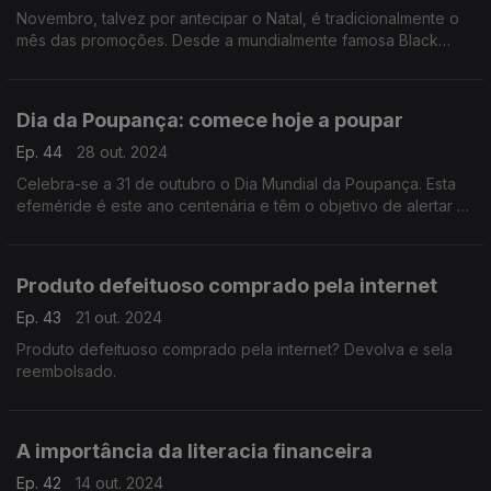
Novembro, talvez por antecipar o Natal, é tradicionalmente o
mês das promoções. Desde a mundialmente famosa Black
Friday, ou sexta-feira negra, até às campanhas compre um
leve dois.
Dia da Poupança: comece hoje a poupar
Ep. 44
28 out. 2024
Celebra-se a 31 de outubro o Dia Mundial da Poupança. Esta
efeméride é este ano centenária e têm o objetivo de alertar os
consumidores para a necessidade de gerirem os gastos.
Produto defeituoso comprado pela internet
Ep. 43
21 out. 2024
Produto defeituoso comprado pela internet? Devolva e sela
reembolsado.
A importância da literacia financeira
Ep. 42
14 out. 2024