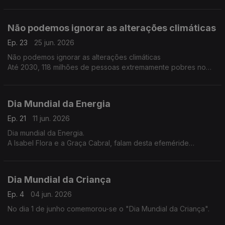
DECO na sua conversa com Isabel Flora partilha dicas para agir
com mais segurança:
Não podemos ignorar as alterações climáticas
Ep. 23
25 jun. 2026
Não podemos ignorar as alterações climáticas
Até 2030, 118 milhões de pessoas extremamente pobres no
continente africano estarão expostas à seca, inundações e
calor extremo. sendo Moçambique um dos países mais
afectados.
Dia Mundial da Energia
Ep. 21
11 jun. 2026
Dia mundial da Energia.
A Isabel Flora e a Graça Cabral, falam desta efeméride
comemorada no dia 29 de Maio, e das suas implicações em
África.
Dia Mundial da Criança
Ep. 4
04 jun. 2026
No dia 1 de junho comemorou-se o "Dia Mundial da Criança".