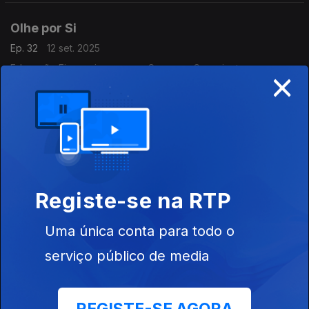
Olhe por Si
Ep. 32
12 set. 2025
×
Educação Financeira para um Consumo Consciente.
Aprenda como fazer uma reserva de emergência
Olhe por Si
Ep. 31
28 ago. 2025
É tempo de preparar o regresso às aulas.
Registe-se na RTP
Olhe por Si
Uma única conta para todo o
Ep. 30
21 ago. 2025
serviço público de media
Celebrar um contrato de arrendamento