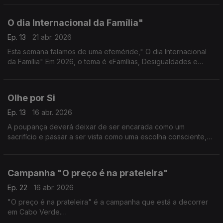
progresso e bem-estar de todos.
O dia Internacional da Família"
Ep. 13
21 abr. 2026
Esta semana falamos de uma efeméride," O dia Internacional
da Família" Em 2026, o tema é «Famílias, Desigualdades e
Bem-estar Infantil».
Olhe por Si
Ep. 13
16 abr. 2026
A poupança deverá deixar de ser encarada como um
sacrifício e passar a ser vista como uma escolha consciente,
inteligente, que poderá ser até libertadora
Campanha "O preço é na prateleira"
Ep. 22
16 abr. 2026
"O preço é na prateleira" é a campanha que está a decorrer
em Cabo Verde.
O consumidor tem direito a receber informação sobre todos