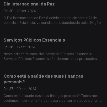
Dia Internacional da Paz
Ep. 39
23 set. 2024
O Dia Internacional da Paz é celebrado anualmente a 21 de
setembro Esta iniciativa mundial foi estabelecida pelas Nações
Unidas em 1981 e foi comemorada pela primeira vez em
setembro de 1982.
Serviços Públicos Essenciais
Ep. 38
16 set. 2024
Nesta edição falamos dos Serviços Públicos Essenciais:
Serviços Públicos Essenciais são determinadas prestações
indispensáveis para assegurar a satisfação de necessidades
básicas e a qualidade de vida dos consumidores.
Como está a saúde das suas finanças
pessoais?
Ep. 37
09 set. 2024
Como está a saúde das suas finanças pessoais? Todos nós
podemos, num momento da nossa vida, ser afetados por uma
circunstância negativa que terá impacto nas nossas finanças