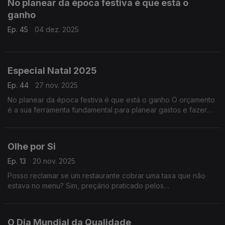
No planear da época festiva é que está o
ganho
Ep. 45
04 dez. 2025
Especial Natal 2025
Ep. 44
27 nov. 2025
No planear da época festiva é que está o ganho O orçamento
é a sua ferramenta fundamental para planear gastos e fazer
um "check-up" da vida financeira.
Olhe por Si
Ep. 13
20 nov. 2025
Posso reclamar se um restaurante cobrar uma taxa que não
estava no menu? Sim, preçário praticado pelos
estabelecimentos de restauração tem de estar afixado de
forma visível aos consumidores!
O Dia Mundial da Qualidade,