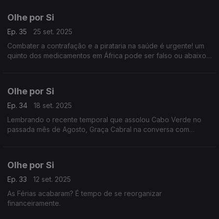
Olhe por Si
Ep. 35
25 set. 2025
Combater a contrafação e a pirataria na saúde é urgente! um
quinto dos medicamentos em África pode ser falso ou abaixo
das normas, cerca de 22% dos medicamentos vendidos na
África são de baixa qualidade ou falsificados.
Olhe por Si
Ep. 34
18 set. 2025
Lembrando o recente temporal que assolou Cabo Verde no
passada mês de Agosto, Graça Cabral na conversa com
Isabel, chama atenção dos consumidores para os cuidados a
ter nestas situações.
Olhe por Si
Ep. 33
12 set. 2025
As Férias acabaram? É tempo de se reorganizar
financeiramente.