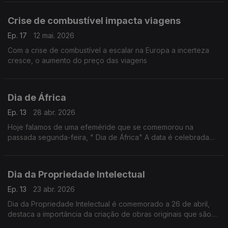
Crise de combustível impacta viagens
Ep. 17
12 mai. 2026
Com a crise de combustível a escalar na Europa a incerteza
cresce, o aumento do preço das viagens
Dia de África
Ep. 13
28 abr. 2026
Hoje falamos de uma efeméride que se comemorou na
passada segunda-feira, " Dia de África" A data é celebrada
em vários países de África e pelos africanos espalhados pelo
mundo.
Dia da Propriedade Intelectual
Ep. 13
23 abr. 2026
Dia da Propriedade Intelectual é comemorado a 26 de abril,
destaca a importância da criação de obras originais que são
inerentes ao talento humano e que têm contribuído para o