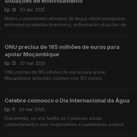
Situações de endividamento
Ep. 13
03 abr. 2025
Muitos consumidores africanos de língua oficial portuguesa
enfrentam problemas financeiros, enfrentando situações de
endividamento, causadas sobretudo pelo descontrolo de
acesso ao crédito.
ONU precisa de 185 milhões de euros para
apoiar Moçambique
Ep. 12
27 mar. 2025
ONU precisa de 185 milhões de euros para apoiar
Moçambique após três ciclones com 150 mortos.
Celebre connosco o Dia Internacional da Água
Ep. 11
20 mar. 2025
Diariamente, se uma família de 3 pessoas adotar
comportamentos mais responsáveis e sustentáveis poderá
poupar, num ano, água suficiente para encher 60.000
garrafões de 5 litros ou uma piscina (4m x 7m x 1,5m).