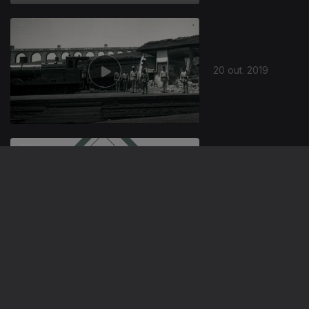
20 out. 2019
Ep. 5
02 out. 2019
5 de Outubro
1910 - Parte 1
Ep. 1
28 set. 2019
Funeral Rei D.