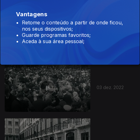
Vantagens
Retome o conteúdo a partir de onde ficou,
Ep. 1
16 jan. 2023
nos seus dispositivos;
Funeral Rei D.
Guarde programas favoritos;
Carlos e D. Luís
Aceda à sua área pessoal;
Filipe
03 dez. 2022