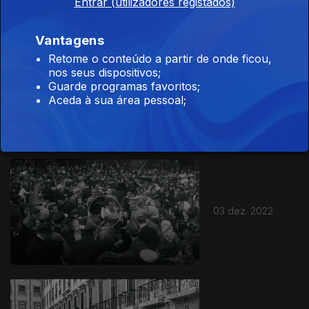
Entrar (utilizadores registados)
Vantagens
Retome o conteúdo a partir de onde ficou,
Ep. 1
16 jan. 2023
nos seus dispositivos;
Guarde programas favoritos;
Funeral Rei D.
Aceda à sua área pessoal;
Carlos e D. Luís
Filipe
03 dez. 2022