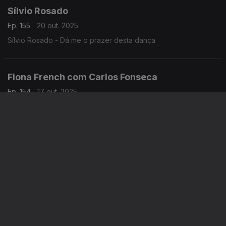
Sílvio Rosado
Ep. 155
20 out. 2025
Sílvio Rosado - Dá me o prazer desta dança
Fiona French com Carlos Fonseca
Ep. 154
17 out. 2025
Fiona French com Carlos Fonseca - Não me vais deixar
Fiona French
Ep. 153
16 out. 2025
Fiona French - Estranha forma de vida