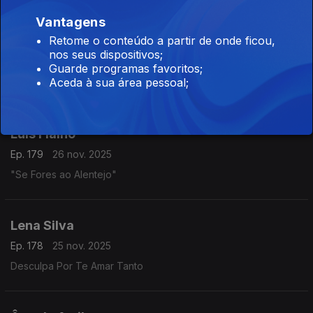
Vantagens
Retome o conteúdo a partir de onde ficou,
Mamadu da Guiné
nos seus dispositivos;
Ep. 180
27 nov. 2025
Guarde programas favoritos;
Aceda à sua área pessoal;
Em Benfica
Luis Fialho
Ep. 179
26 nov. 2025
"Se Fores ao Alentejo"
Lena Silva
Ep. 178
25 nov. 2025
Desculpa Por Te Amar Tanto