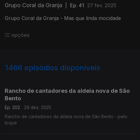
Grupo Coral da Granja
|
Ep. 41
27 fev. 2025
Grupo Coral da Granja - Mas que linda mocidade
opções
1466
episódios disponíveis
895621
892658
887702
883214
Rancho de cantadores da aldeia nova de São
Bento
Ep. 202
29 dez. 2025
Rancho de cantadores da aldeia nova de São Bento - pelo
toque