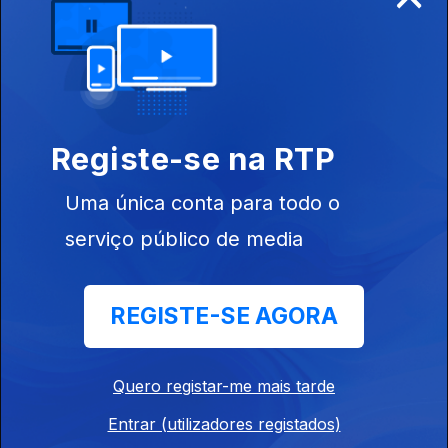
Música Portuguesa a Gostar dela Própria
Ep. 184
04 dez. 2025
Joaquim Sousa e Manuel Bento - la la la
Tiago Gomes
Registe-se na RTP
Ep. 183
02 dez. 2025
Bulerias
Uma única conta para todo o
serviço público de media
Padre Nuno em Benfica
Ep. 182
01 dez. 2025
REGISTE-SE AGORA
Música com disponibilidade e abertura
Quero registar-me mais tarde
Ep. 181
28 nov. 2025
Entrar (utilizadores registados)
"Canoa"