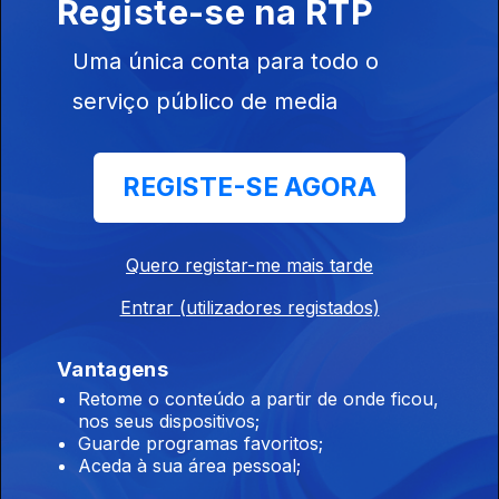
Registe-se na RTP
Ângelo Arribas
Ep. 177
24 nov. 2025
Uma única conta para todo o
Ângelo Arribas - Cirigoça
serviço público de media
Tomás, Paulo, António e Emanuel
REGISTE-SE AGORA
Ep. 176
21 nov. 2025
Tomás, Paulo, António e Emanuel - Por tangos
Quero registar-me mais tarde
Olinda Rosa
Entrar (utilizadores registados)
Ep. 175
20 nov. 2025
Olinda Rosa - Cantigas
Vantagens
Retome o conteúdo a partir de onde ficou,
nos seus dispositivos;
Guarde programas favoritos;
Manuel de Lima
Aceda à sua área pessoal;
Ep. 174
19 nov. 2025