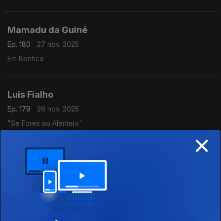
Mamadu da Guiné
Ep. 180
27 nov. 2025
Em Benfica
Luis Fialho
Ep. 179
26 nov. 2025
"Se Fores ao Alentejo"
×
Lena Silva
Ep. 178
25 nov. 2025
Desculpa Por Te Amar Tanto