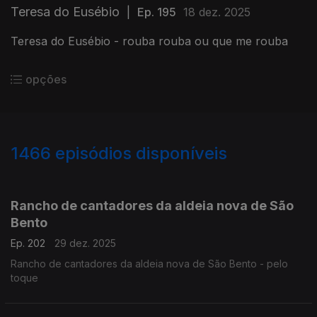
Teresa do Eusébio
|
Ep. 195
18 dez. 2025
Teresa do Eusébio - rouba rouba ou que me rouba
opções
1466
episódios disponíveis
895621
892658
887702
883214
Rancho de cantadores da aldeia nova de São
Bento
Ep. 202
29 dez. 2025
Rancho de cantadores da aldeia nova de São Bento - pelo
toque