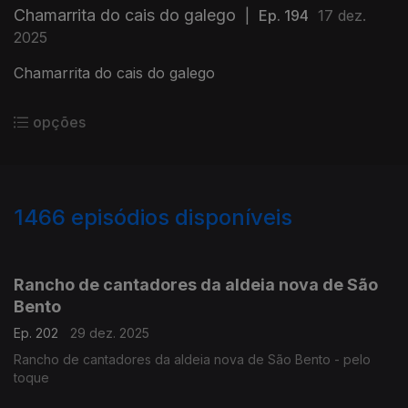
Chamarrita do cais do galego
|
Ep. 194
17 dez.
2025
Chamarrita do cais do galego
opções
1466
episódios disponíveis
895621
892658
887702
883214
878212
860230
856656
Rancho de cantadores da aldeia nova de São
Bento
Ep. 202
29 dez. 2025
Rancho de cantadores da aldeia nova de São Bento - pelo
toque