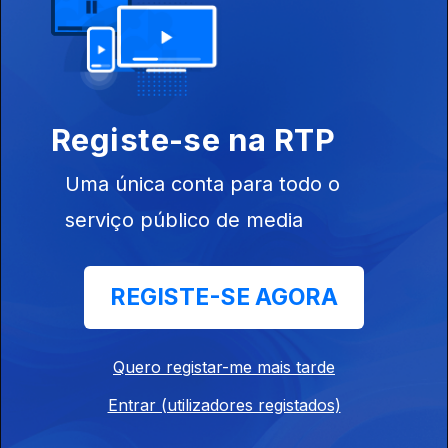
Casa do Povo de Barqueiros - Vira de Barqueiros
Avó e netos em Tabuaço
Ep. 159
24 out. 2025
Registe-se na RTP
Avó e netos em Tabuaço - Manjericão da Janela
Uma única conta para todo o
serviço público de media
Míscaros
Ep. 158
23 out. 2025
Míscaros
REGISTE-SE AGORA
Suny paryar
Quero registar-me mais tarde
Ep. 156
21 out. 2025
Entrar (utilizadores registados)
Suny paryar - Canção de embalar