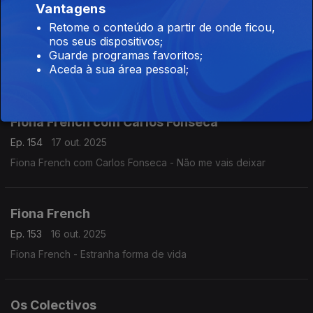
Vantagens
Retome o conteúdo a partir de onde ficou,
Sílvio Rosado
nos seus dispositivos;
Ep. 155
20 out. 2025
Guarde programas favoritos;
Aceda à sua área pessoal;
Sílvio Rosado - Dá me o prazer desta dança
Fiona French com Carlos Fonseca
Ep. 154
17 out. 2025
Fiona French com Carlos Fonseca - Não me vais deixar
Fiona French
Ep. 153
16 out. 2025
Fiona French - Estranha forma de vida
Os Colectivos