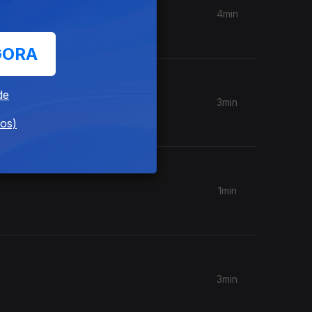
4min
GORA
de
3min
dos)
1min
3min