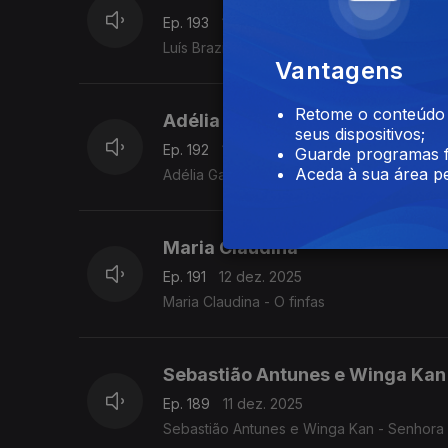
Ep. 193
16 dez. 2025
Luís Brazil - Ilha de São Jorge
Vantagens
Retome o conteúdo a
Adélia Garcia
seus dispositivos;
Ep. 192
15 dez. 2025
Guarde programas f
Aceda à sua área pe
Adélia Garcia - Vou te esta carta escrever
Maria Claudina
Ep. 191
12 dez. 2025
Maria Claudina - O finfas
Sebastião Antunes e Winga Kan
Ep. 189
11 dez. 2025
Sebastião Antunes e Winga Kan - Senhora