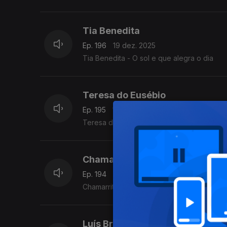
Tia Benedita
Ep. 196
19 dez. 2025
Tia Benedita - O sol e que alegra o dia
Teresa do Eusébio
Ep. 195
18 dez. 2025
Teresa do Eusébio - rouba rouba ou que 
Chamarrita do cais do galego
Ep. 194
17 dez. 2025
Chamarrita do cais do galego
Luís Brazil