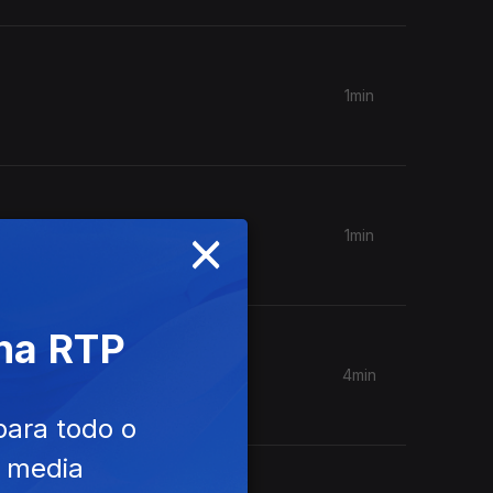
1min
×
1min
 na RTP
4min
para todo o
e media