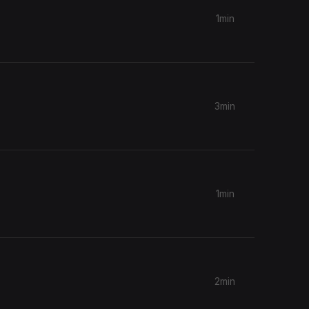
1min
3min
1min
2min