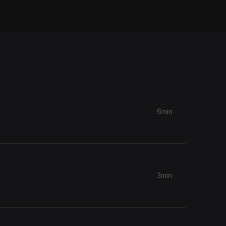
6min
3min