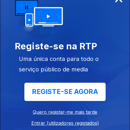
Música Portuguesa a Gostar dela Própria
Ep. 184
04 dez. 2025
Joaquim Sousa e Manuel Bento - la la la
Tiago Gomes
Registe-se na RTP
Ep. 183
02 dez. 2025
Bulerias
Uma única conta para todo o
serviço público de media
Padre Nuno em Benfica
Ep. 182
01 dez. 2025
REGISTE-SE AGORA
Música com disponibilidade e abertura
Quero registar-me mais tarde
Ep. 181
28 nov. 2025
Entrar (utilizadores registados)
"Canoa"