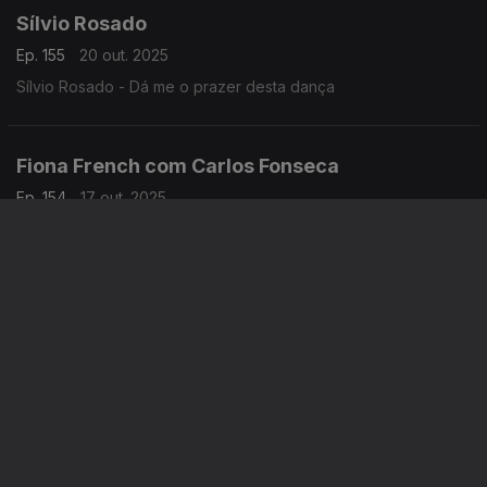
Sílvio Rosado
Ep. 155
20 out. 2025
Sílvio Rosado - Dá me o prazer desta dança
Fiona French com Carlos Fonseca
Ep. 154
17 out. 2025
Fiona French com Carlos Fonseca - Não me vais deixar
Fiona French
Ep. 153
16 out. 2025
Fiona French - Estranha forma de vida