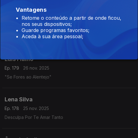
Vantagens
Retome o conteúdo a partir de onde ficou,
Mamadu da Guiné
nos seus dispositivos;
Ep. 180
27 nov. 2025
Guarde programas favoritos;
Aceda à sua área pessoal;
Em Benfica
Luis Fialho
Ep. 179
26 nov. 2025
"Se Fores ao Alentejo"
Lena Silva
Ep. 178
25 nov. 2025
Desculpa Por Te Amar Tanto