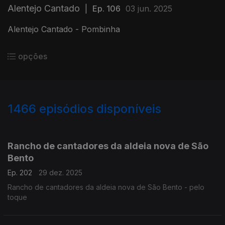
Alentejo Cantado
|
Ep. 106
03 jun. 2025
Alentejo Cantado - Pombinha
opções
1466
episódios disponíveis
895621
892658
887702
883214
Rancho de cantadores da aldeia nova de São
Bento
Ep. 202
29 dez. 2025
Rancho de cantadores da aldeia nova de São Bento - pelo
toque