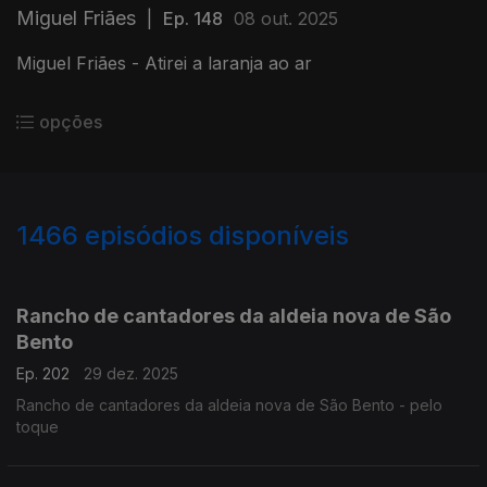
Miguel Friães
|
Ep. 148
08 out. 2025
Miguel Friães - Atirei a laranja ao ar
opções
1466
episódios disponíveis
895621
892658
887702
Rancho de cantadores da aldeia nova de São
Bento
Ep. 202
29 dez. 2025
Rancho de cantadores da aldeia nova de São Bento - pelo
toque