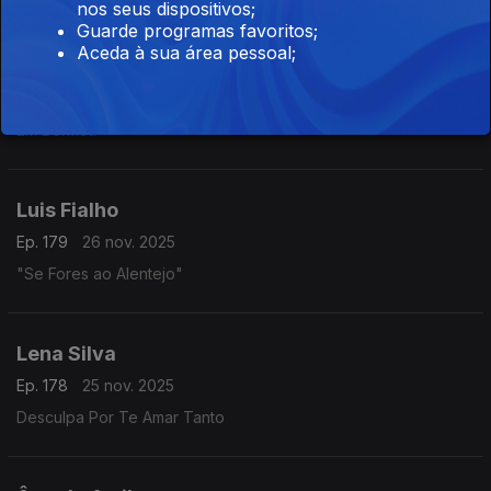
nos seus dispositivos;
Guarde programas favoritos;
Aceda à sua área pessoal;
Mamadu da Guiné
Ep. 180
27 nov. 2025
Em Benfica
Luis Fialho
Ep. 179
26 nov. 2025
"Se Fores ao Alentejo"
Lena Silva
Ep. 178
25 nov. 2025
Desculpa Por Te Amar Tanto