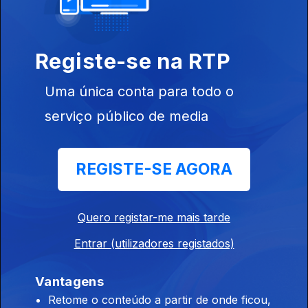
Música Portuguesa a Gostar dela Própria
Ep. 184
04 dez. 2025
Joaquim Sousa e Manuel Bento - la la la
Registe-se na RTP
Uma única conta para todo o
Tiago Gomes
Ep. 183
02 dez. 2025
serviço público de media
Bulerias
REGISTE-SE AGORA
Padre Nuno em Benfica
Ep. 182
01 dez. 2025
Quero registar-me mais tarde
Entrar (utilizadores registados)
Música com disponibilidade e abertura
Vantagens
Ep. 181
28 nov. 2025
Retome o conteúdo a partir de onde ficou,
"Canoa"