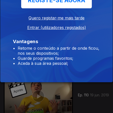
REGISTE-SE AGORA
Ep. 112
21 jun. 2019
Quero registar-me mais tarde
Entrar (utilizadores registados)
Vantagens
Retome o conteúdo a partir de onde ficou,
Ep. 111
20 jun. 2019
nos seus dispositivos;
Guarde programas favoritos;
Aceda à sua área pessoal;
Ep. 110
19 jun. 2019