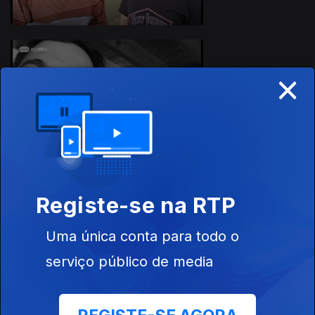
×
Ep. 114
25 jun. 2019
Registe-se na RTP
Ep. 113
24 jun. 2019
Uma única conta para todo o
serviço público de media