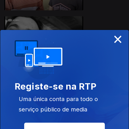
×
Ep. 114
25 jun. 2019
Registe-se na RTP
Ep. 113
24 jun. 2019
Uma única conta para todo o
serviço público de media