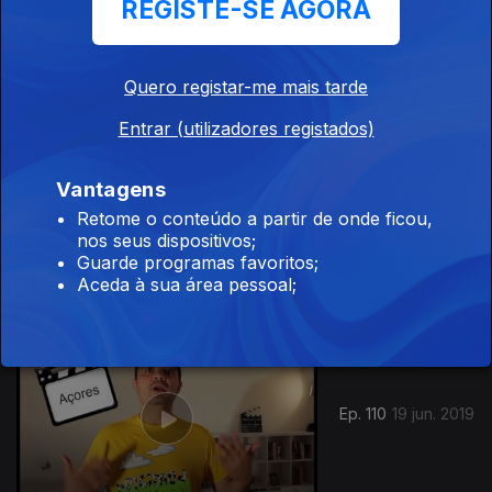
REGISTE-SE AGORA
Ep. 112
21 jun. 2019
Quero registar-me mais tarde
Entrar (utilizadores registados)
Vantagens
Retome o conteúdo a partir de onde ficou,
Ep. 111
20 jun. 2019
nos seus dispositivos;
Guarde programas favoritos;
Aceda à sua área pessoal;
Ep. 110
19 jun. 2019