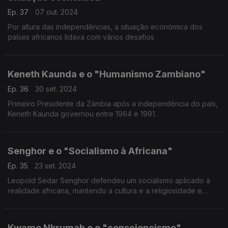
Ep. 37
07 out. 2024
Por altura das independências, a situação económica dos
países africanos lidava com vários desafios
Keneth Kaunda e o "Humanismo Zambiano"
Ep. 36
30 set. 2024
Primeiro Presidente da Zâmbia após a independência do país,
Keneth Kaunda governou entre 1964 e 1991.
Senghor e o "Socialismo à Africana"
Ep. 35
23 set. 2024
Leopold Sedar Senghor defendeu um socialismo aplicado à
realidade africana, mantendo a cultura e a religiosidade e
propondo o modelo cooperativo como modo de organização
local.
Kwame Nkrumah e o "consciencismo"