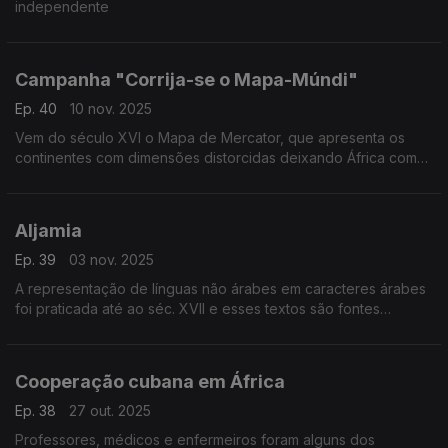
independente
Campanha "Corrija-se o Mapa-Múndi"
Ep. 40
10 nov. 2025
Vem do século XVI o Mapa de Mercator, que apresenta os
continentes com dimensões distorcidas deixando África com
um tamanho relativo muito inferior ao real
Aljamia
Ep. 39
03 nov. 2025
A representação de línguas não árabes em caracteres árabes
foi praticada até ao séc. XVII e esses textos são fontes
históricas
Cooperação cubana em África
Ep. 38
27 out. 2025
Professores, médicos e enfermeiros foram alguns dos