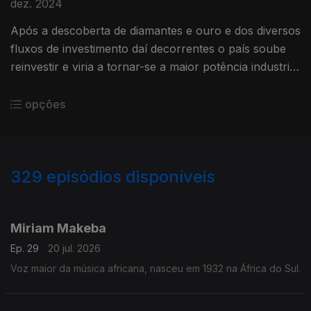
dez. 2024
Após a descoberta de diamantes e ouro e dos diversos
fluxos de investimento daí decorrentes o país soube
reinvestir e viria a tornar-se a maior potência industrial
do continente.
opções
329
episódios disponíveis
926178
908630
891156
863383
845271
825127
804136
779604
763145
Miriam Makeba
Ep. 29
20 jul. 2026
Voz maior da música africana, nasceu em 1932 na África do Sul.