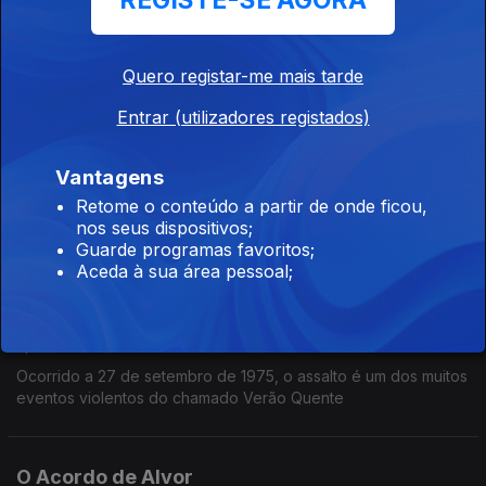
REGISTE-SE AGORA
milhão de pessoas a Portugal
Quero registar-me mais tarde
Sondagem "A Descolonização Portuguesa e os
Entrar (utilizadores registados)
Seus Legados"
Ep. 34
29 set. 2025
Vantagens
A opinião de cidadão de Portugal, Angola e Cabo Verde foi
Retome o conteúdo a partir de onde ficou,
auscultada entre Maioe Junho de 2025.
nos seus dispositivos;
Guarde programas favoritos;
Aceda à sua área pessoal;
O Assalto à Embaixada de Espanha em
Portugal
Ep. 33
15 set. 2025
Ocorrido a 27 de setembro de 1975, o assalto é um dos muitos
eventos violentos do chamado Verão Quente
O Acordo de Alvor