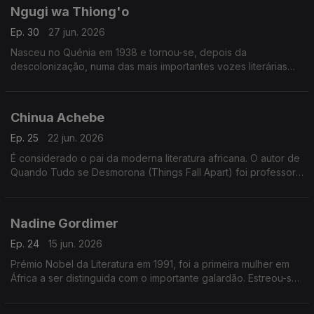
Ngugi wa Thiong'o
Ep. 30
27 jun. 2026
Nasceu no Quénia em 1938 e tornou-se, depois da
descolonização, numa das mais importantes vozes literárias
em África. Defendeu o uso e a defesa das línguas africanas e
escreveu muitas das suas obras em kikuiu.
Chinua Achebe
Ep. 25
22 jun. 2026
É considerado o pai da moderna literatura africana. O autor de
Quando Tudo se Desmorona (Things Fall Apart) foi professor
universitário na Nigéria e nos Estados Unidos.
Nadine Gordimer
Ep. 24
15 jun. 2026
Prémio Nobel da Literatura em 1991, foi a primeira mulher em
África a ser distinguida com o importante galardão. Estreou-se
na escrita em 1949, foi também ativista e membro do ANC
(Congresso Nacional Africano).