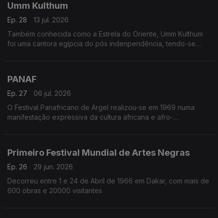
Umm Kulthum
Ep. 28
13 jul. 2026
Também conhecida como a Estrela do Oriente, Umm Kulthum
foi uma cantora egípcia do pós indenpendência, tendo-se
notabilizado não apenas pela sua arte como pelas posições
políticas que adotou
PANAF
Ep. 27
06 jul. 2026
O Festival Panafricano de Argel realizou-se em 1969 numa
manifestação expressiva da cultura africana e afro-
descendente
Primeiro Festival Mundial de Artes Negras
Ep. 26
29 jun. 2026
Decorreu entre 1 e 24 de Abril de 1966 em Dakar, com mais de
600 obras e 20000 visitantes