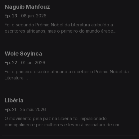
Naguib Mahfouz
Ep. 23
08 jun. 2026
Foi o segundo Prémio Nobel da Literatura atribuído a
escritores africanos, mas o primeiro do mundo árabe.
Naguib Mahfouz recebeu o prémio em 1988.
Wole Soyinca
Ep. 22
01 jun. 2026
Foi o primeiro escritor africano a receber o Prémio Nobel da
Literatura.
Foi-lhe atribuído em 1986.
Libéria
Ep. 21
25 mai. 2026
O movimento pela paz na Libéria foi impulsionado
principalmente por mulheres e levou à assinatura de um
acordo de paz em 2003