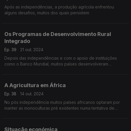
Após as independências, a produção agrícola enfrentou
alguns desafios, muitos dos quais persistem
Os Programas de Desenvolvimento Rural
Integrado
Ep. 39
21 out. 2024
Depois das independências e com o apoio de instituições
como o Banco Mundial, muitos países desenvolveram
programas de desenvolvimento rural integrado. Mas de um
modo geral os resultados deixaram muito a desejar
A Agricultura em África
Ep. 38
14 out. 2024
No pós independência muitos países africanos optaram por
manter as monoculturas pré existentes numa tentativa de
obtenção de divisas
Situação económica