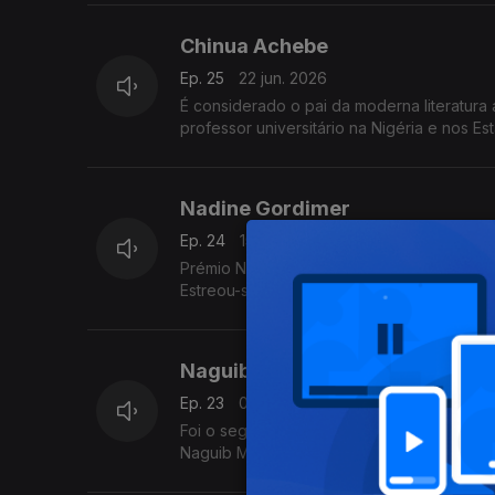
Chinua Achebe
Ep. 25
22 jun. 2026
É considerado o pai da moderna literatura
professor universitário na Nigéria e nos Es
Nadine Gordimer
Ep. 24
15 jun. 2026
Prémio Nobel da Literatura em 1991, foi a p
Estreou-se na escrita em 1949, foi também
Naguib Mahfouz
Ep. 23
08 jun. 2026
Foi o segundo Prémio Nobel da Literatura a
Naguib Mahfouz recebeu o prémio em 198