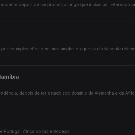
ndependente depois de um processo longo que incluiu um referendo 
 por ter implicações bem mais amplas do que as diretamente relac
Namíbia
Só em 1990 a Namíbia obteve a sua independ
re Portugal, África do Sul e Rodésia.