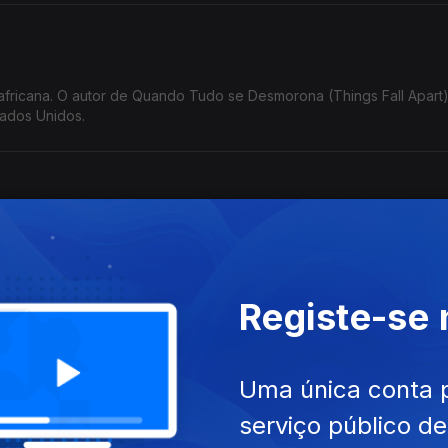
 africana. O autor de Quando Tudo se Desmorona (Things Fall Apart)
tados Unidos.
rimeira mulher em África a ser distinguida com o importante galardão
 ativista e membro do ANC (Congresso Nacional Africano).
Registe-se
Uma única conta 
tribuído a escritores africanos, mas o primeiro do mundo árabe.
8.
serviço público d