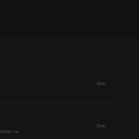
4min
3min
 tendo-se