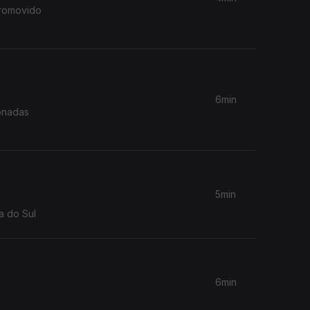
promovido
6min
ionadas
5min
ência, depois de ter estado sob domínio da Alemanha e da África do Sul
6min