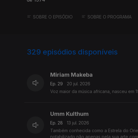
SOBRE O EPISÓDIO
SOBRE O PROGRAMA
329
episódios disponíveis
926178
908630
Miriam Makeba
Ep. 29
20 jul. 2026
Voz maior da música afri
Umm Kulthum
Ep. 28
13 jul. 2026
Também conhecida como a Estrela do Orie
notabilizado não apenas pela sua arte com