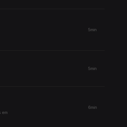
5min
5min
6min
s em