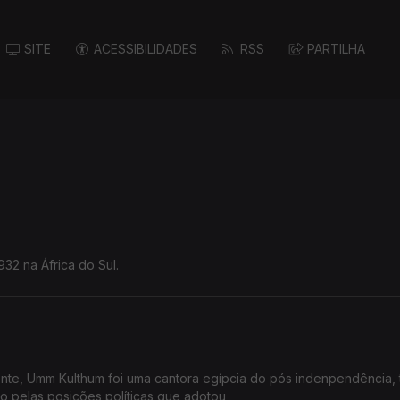
SITE
ACESSIBILIDADES
RSS
PARTILHA
cana, nasceu em 1932 na África do Sul.
nte, Umm Kulthum foi uma cantora egípcia do pós indenpendência,
o pelas posições políticas que adotou