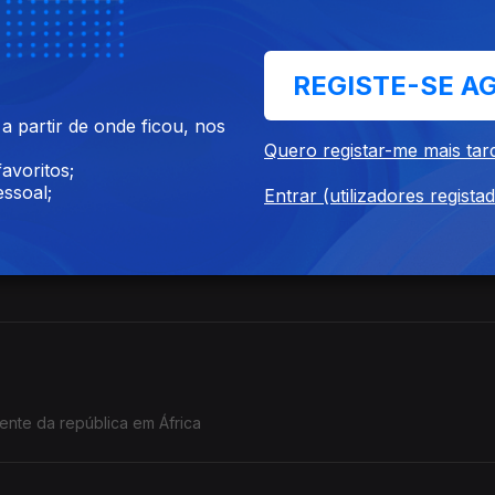
REGISTE-SE A
o Prémio Nobel da Literatura.
 partir de onde ficou, nos
Quero registar-me mais tar
avoritos;
ssoal;
Entrar (utilizadores regista
sionado principalmente por mulheres e levou à assinatura de um ac
ente da república em África