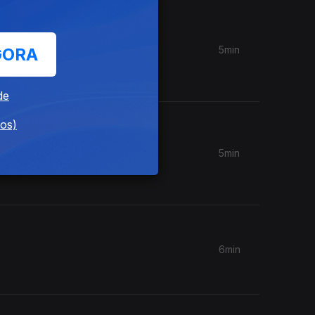
5min
GORA
de
dos)
5min
ordo de
6min