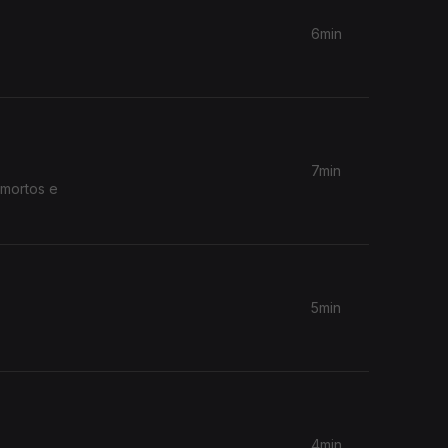
6min
7min
 mortos e
5min
4min