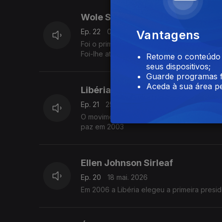
Wole Soyinca
Ep. 22
01 jun. 2026
Vantagens
Foi o primeiro escritor africano a receber 
Foi-lhe atribuído em 1986.
Retome o conteúdo a
seus dispositivos;
Guarde programas f
Aceda à sua área pe
Libéria
Ep. 21
25 mai. 2026
O movimento pela paz na Libéria foi impul
paz em 2003
Ellen Johnson Sirleaf
Ep. 20
18 mai. 2026
Em 2006 a Libéria elegeu a primeira presid