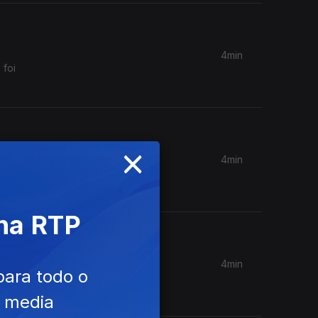
4min
 foi
×
4min
.
 na RTP
4min
para todo o
e media