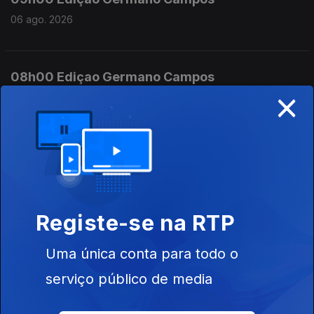
06 ago. 2026
08h00 Ediçao Germano Campos
×
06 ago. 2026
07h00 Edição Germano Campos
06 ago. 2026
Registe-se na RTP
00h00 Edição Gaelle de Castro
Uma única conta para todo o
05 ago. 2026
serviço público de media
23h00 Edição Gaelle de Castro