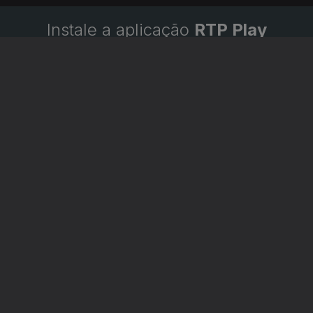
Instale a aplicação
RTP Play
Disponível para iOS, Android, Apple TV, Android TV e
CarPlay