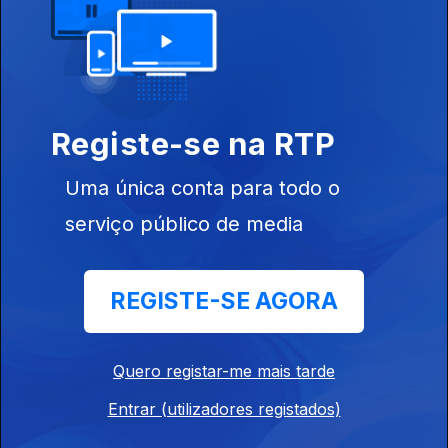
Ep. 27
24 set. 2019
Joana Gama
Registe-se na RTP
Uma única conta para todo o
Ep. 26
17 set. 2019
serviço público de media
Mísia
REGISTE-SE AGORA
Quero registar-me mais tarde
Ep. 25
10 set. 2019
Carlos
Entrar (utilizadores registados)
Conceição