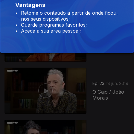
Vantagens
Retome o conteúdo a partir de onde ficou,
nos seus dispositivos;
Guarde programas favoritos;
Aceda à sua área pessoal;
Ep. 24
25 jun. 2019
Katty Xiomara
Ep. 23
18 jun. 2019
O Gajo / João
Morais