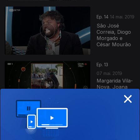
Ep. 14
14 mai. 2019
São José
Correia, Diogo
Morgado e
César Mourão
Ep. 13
07 mai. 2019
Margarida Vila-
Nova, Joana
×
Metrass e
Miguel
Szymanski
Ep. 12
30 abr. 2019
DJ VIBE,
Benedita