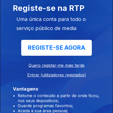
Pereira e
Registe-se na RTP
Vicente Alves
do Ó
Uma única conta para todo o
serviço público de media
Ep. 11
23 abr. 2019
Francisco
George, Carlos
REGISTE-SE AGORA
Alberto Vidal e
Ana Ventura
Miranda
Quero registar-me mais tarde
Ep. 10
16 abr. 2019
Entrar (utilizadores registados)
Luís Franco
Bastos,
Vantagens
Anabela
Retome o conteúdo a partir de onde ficou,
Moreira e Cléo
nos seus dispositivos;
Tavares
Guarde programas favoritos;
Aceda à sua área pessoal;