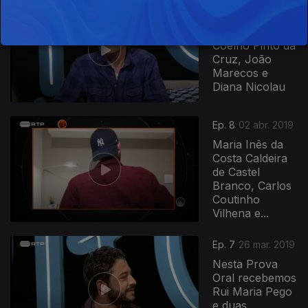
Ep. 9
09 abr. 2019
Manuel Gomes
Coelho Pinto da
Cruz, João
Marecos e
Diana Nicolau
Ep. 8
02 abr. 2019
Maria Inês da
Costa Caldeira
de Castel
Branco, Carlos
Coutinho
Vilhena e...
Ep. 7
26 mar. 2019
Nesta Prova
Oral recebemos
Rui Maria Pego
e duas