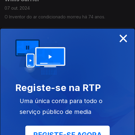
07 out. 2024
O Inventor do ar condicionado morreu há 74 anos.
×
Almirante Reis
04 out. 2024
O herói republicano morreu há 114 anos.
Earl Tupper
Registe-se na RTP
03 out. 2024
O inventor do tupperware morreu há 41 anos.
Uma única conta para todo o
serviço público de media
Rock Hudson
02 out. 2024