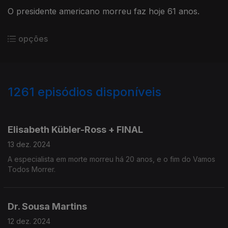
O presidente americano morreu faz hoje 61 anos.
opções
1261
episódios disponíveis
810331
804841
802831
798580
794938
785335
782313
779028
774555
771037
Elisabeth Kübler-Ross + FINAL
13 dez. 2024
A especialista em morte morreu há 20 anos, e o fim do Vamos
Todos Morrer.
Dr. Sousa Martins
12 dez. 2024